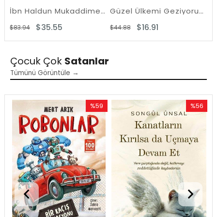
İbn Haldun Mukaddime Seti - 2 Kitap Takım - Kutulu
Güzel Ülkemi Geziyorum - 10 Kitap Takım
$35.55
$16.91
$83.94
$44.88
$1
Çocuk Çok
Satanlar
Tümünü Görüntüle →
0
%59
%56
rim
İndirim
İndirim
ndirim
%59İndirim
%56İndiri