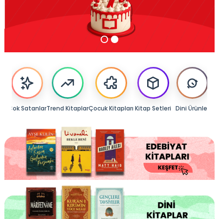
lar
Çok Satanlar
Trend Kitaplar
Çocuk Kitapları
Kitap Setleri
Dini Ürünler
Di