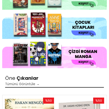
Öne
Çıkanlar
Tümünü Görüntüle →
%50
%50
İndirim
İndirim