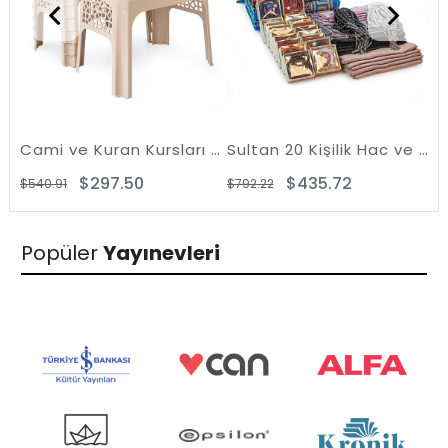
Cami ve Kuran Kursları için Plastik Rahle Masası 12 Adet
Sultan 20 Kişilik Hac ve Umre Hediyelik Dodya Kadife Seccade Seti
$297.50
$435.72
$540.91
$792.22
$1
Popüler
Yayınevleri