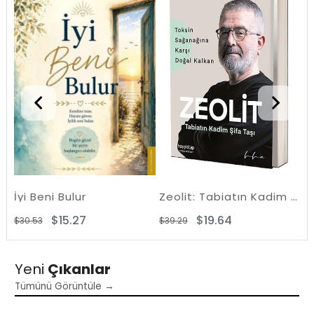
%50İndirim
%50İndiri
İyi Beni Bulur
Zeolit: Tabiatın Kadim Şifa Taşı - Toksin Sağanağına Karşı Doğal Kalkan
Iş
$15.27
$19.64
$30.53
$39.29
$2
Yeni
Çıkanlar
Tümünü Görüntüle →