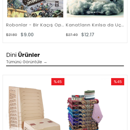
Bu Vücut Benim! Ben Ne Dersem O Olur!
Robonlar - Bir Kaçış Operasyonu
Kanatların Kırılsa da Uçmaya Devam Et
$9.00
$12.17
$21.80
$27.49
$1
Dini
Ürünler
Tümünü Görüntüle →
%45
%45
İndirim
İndirim
%45İndirim
%45İndiri