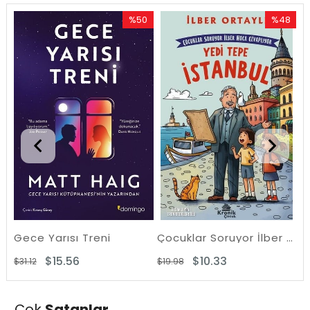
%50
%48
İndirim
İndirim
%50İndirim
%48İndiri
Gece Yarısı Treni
Çocuklar Soruyor İlber Hoca Cevaplıyor: Yedi Tepe İstanbul
$15.56
$10.33
$31.12
$19.98
$3
Çok
Satanlar