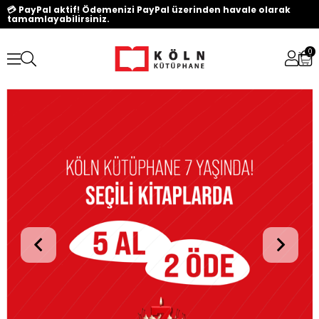
💳 PayPal aktif! Ödemenizi PayPal üzerinden havale olarak
tamamlayabilirsiniz.
0