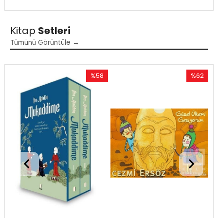
Kitap
Setleri
Tümünü Görüntüle →
%58
%62
İndirim
İndirim
%58İndirim
%62İndiri