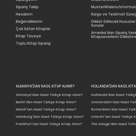
Sipariş Takip
MusterWiderrufsformul
Hesabım
Kargo ve Teslimat Süreç
Beğendiklerim
Dikkat Edilecek Hususlar
Sorular
Çok Satan Kitaplar
Amerika'dan Sipariş Ver
Kitap Tavsiye
Kitapseverlerin Dikkatine
Toplu Kitap Siparişi
ALMANYA'DAN NASIL KİTAP ALINIR?
HOLLANDA'DAN NASIL KİTA
Almanya'dan Nasıl Türkçe Kitap Alınır?
Hollanda'dan Nasıl Türkçe
Berlin'den Nasıl Türkçe Kitap Alınır?
Amsterdam'dan Nasıl Türk
Münih'ten Nasıl Türkçe Kitap Alınır?
Rotterdam'dan Nasıl Türkç
Hamburg'dan Nasıl Türkçe Kitap Alınır?
Utrecht'ten Nasıl Türkçe K
Frankfurt'tan Nasıl Türkçe Kitap Alınır?
The Hauge'den Nasıl Türkç