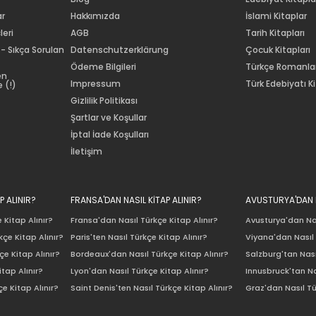
ar
Hakkımızda
İslami Kitaplar
leri
AGB
Tarih Kitapları
 - Sıkça Sorulan
Datenschutzerklärung
Çocuk Kitapları
Ödeme Bilgileri
Türkçe Romanla
en
Impressum
Türk Edebiyatı Ki
 (!)
Gizlilik Politikası
Şartlar ve Koşullar
İptal İade Koşulları
İletişim
P ALINIR?
FRANSA'DAN NASIL KİTAP ALINIR?
AVUSTURYA'DAN N
 Kitap Alınır?
Fransa'dan Nasıl Türkçe Kitap Alınır?
Avusturya'dan Nas
çe Kitap Alınır?
Paris'ten Nasıl Türkçe Kitap Alınır?
Viyana'dan Nasıl 
e Kitap Alınır?
Bordeaux'dan Nasıl Türkçe Kitap Alınır?
Salzburg'tan Nası
itap Alınır?
Lyon'dan Nasıl Türkçe Kitap Alınır?
Innusbruck'tan Na
e Kitap Alınır?
Saint Denis'ten Nasıl Türkçe Kitap Alınır?
Graz'dan Nasıl Tü