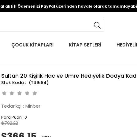
Pal aktif! Ödemenizi PayPal üzerinden havale olarak tamamlayabili
ÇOCUK KİTAPLARI
KİTAP SETLERİ
HEDİYELİ
Sultan 20 Kişilik Hac ve Umre Hediyelik Dodya Kad
(T31684)
Tedarikçi
:
Minber
Para Puan
:
0
$792.22
$366.15