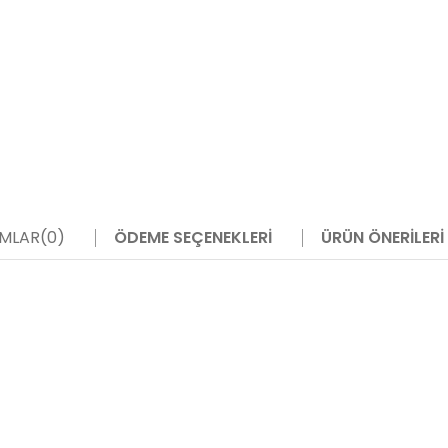
MLAR
(0)
ÖDEME SEÇENEKLERI
ÜRÜN ÖNERILERI