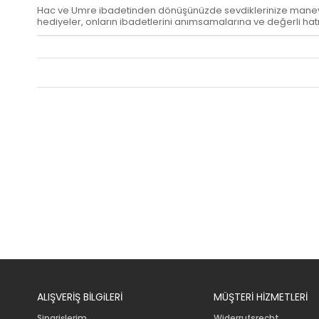
Hac ve Umre ibadetinden dönüşünüzde sevdiklerinize manevi 
hediyeler, onların ibadetlerini anımsamalarına ve değerli hatı
ALIŞVERİŞ BİLGiLERİ
MÜŞTERİ HİZMETLERİ
Siparişlerim
Widerrufsrecht