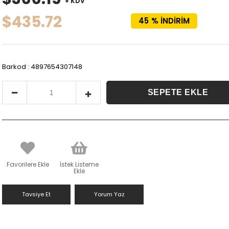
+ KDV
$435.72
45
%
İNDIRIM
Barkod
:
4897654307148
Favorilere Ekle
İstek Listeme
Ekle
Tavsiye Et
Yorum Yaz