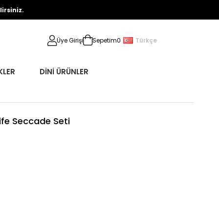
rsiniz.
Türkçe
Üye Girişi
Sepetim
0
KLER
DİNİ ÜRÜNLER
ife Seccade Seti