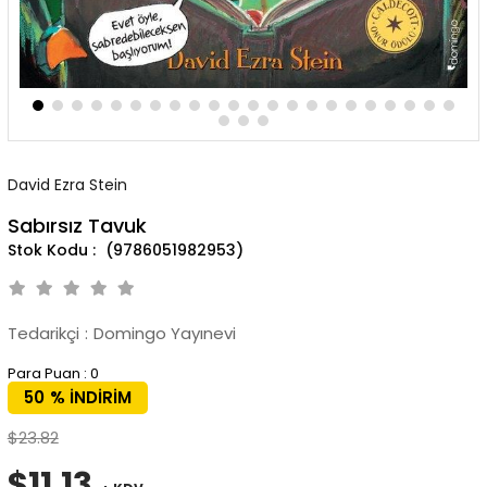
David Ezra Stein
Sabırsız Tavuk
(9786051982953)
Tedarikçi
:
Domingo Yayınevi
Para Puan
:
0
50
%
İNDIRIM
$23.82
$11.13