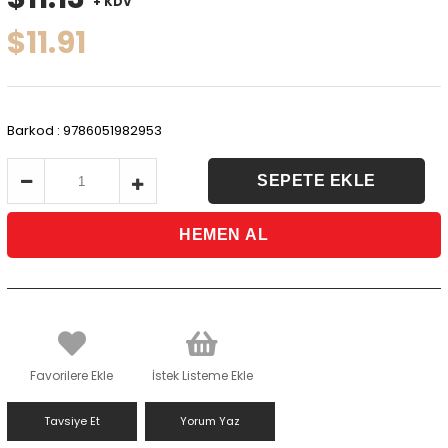
+ KDV
$11.91
Barkod
:
9786051982953
Favorilere Ekle
İstek Listeme Ekle
Tavsiye Et
Yorum Yaz