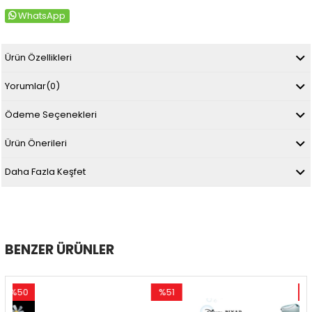
WhatsApp
Ürün Özellikleri
Yorumlar
(0)
Ödeme Seçenekleri
Ürün Önerileri
Daha Fazla Keşfet
BENZER ÜRÜNLER
50
%51
%50
irim
İndirim
İndirim