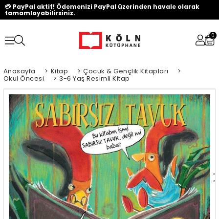
💳 PayPal aktif! Ödemenizi PayPal üzerinden havale olarak
tamamlayabilirsiniz.
0
Anasayfa
>
Kitap
>
Çocuk & Gençlik Kitapları
>
Okul Öncesi
>
3-6 Yaş Resimli Kitap
‹
›