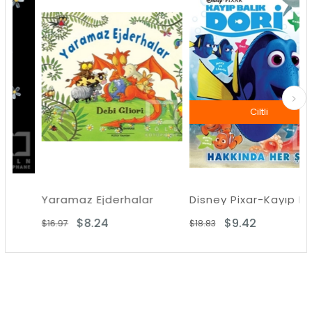
İndirim
%51İndirim
%50İnd
Ciltli
Yaramaz Ejderhalar
Disney Pixar-Kayıp Balık Dori Hakkında Her Şey
$8.24
$9.42
$16.97
$18.83