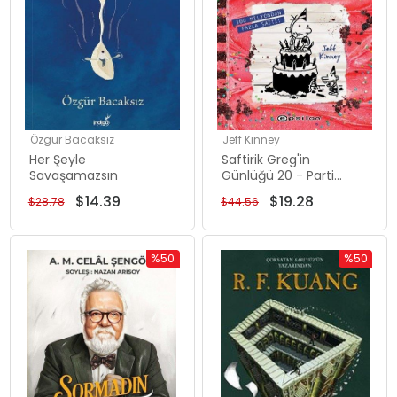
Özgür Bacaksız
Jeff Kinney
Her Şeyle
Saftirik Greg'in
Savaşamazsın
Günlüğü 20 - Parti
Aşkına!
$14.39
$19.28
$28.78
$44.56
%50
%50
İndirim
İndirim
%50İndirim
%50İndiri