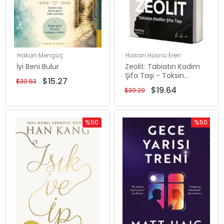
Hakan Mengüç
Hasan Hüsnü Eren
İyi Beni Bulur
Zeolit: Tabiatın Kadim
Şifa Taşı - Toksin
$15.27
$30.53
Sağanağına Karşı
$19.64
$39.29
Doğal Kalkan
%50
%50
İndirim
İndirim
%50İndirim
%50İndiri