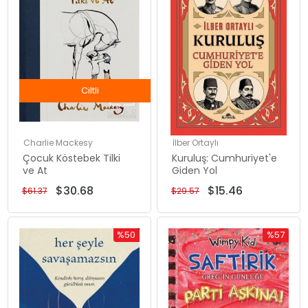
Ciltli
Charlie Mackesy
İlber Ortaylı
Çocuk Köstebek Tilki
Kuruluş: Cumhuriyet'e
ve At
Giden Yol
$30.68
$15.46
$61.37
$29.57
%50
%57
İndirim
İndirim
%50İndirim
%57İndiri