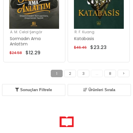
A. M. Celal Şengör
R. F. Kuang
Sormadın Ama
Katabasis
Anlattım
$23.23
$46.46
$12.29
$24.58
1
2
3
...
8
>
Sonuçları Filtrele
Ürünleri Sırala