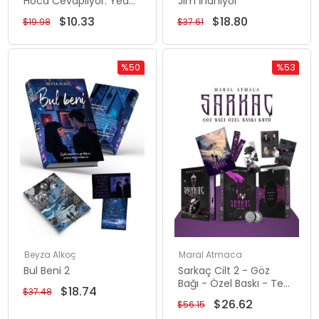
Hoca Cevaplıyor: Yedi
Jim İnanıyor
Tepe İstanbul
$10.33
$18.80
$19.98
$37.61
%50
%53
İndirim
İndirim
%50İndirim
%53İndiri
Beyza Alkoç
Maral Atmaca
Bul Beni 2
Sarkaç Cilt 2 - Göz
Bağı - Özel Baskı - Tek
$18.74
$37.48
Kitaplık Kutu
$26.62
$56.15