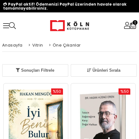
💳 PayPal aktif! Ödemenizi PayPal üzerinden havale olarak
tamamlayabilirsiniz.
0
Anasayfa
>
Vitrin
>
Öne Çıkanlar
Sonuçları Filtrele
Ürünleri Sırala
%50
%50
İndirim
İndirim
%50İndirim
%50İndiri