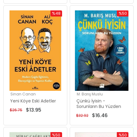
%48
%50
İndirim
İndirim
%48İndirim
%50İndiri
Sinan Canan
M. Barış Muslu
Yeni Köye Eski Adetler
Çünkü İyisin -
Sorunların Bu Yüzden
$13.95
$26.75
$16.46
$32.92
%50
%50