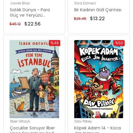
Javier Blas
Esra Ezmeci
Satılık Dünya - Para
Bir Kadının Gizli Çantası
Güç ve Yeryüzü
$13.22
$26.45
Kaynaklarını Takas
$22.56
$45.12
Eden Tüccarlar
%48
%50
İndirim
İndirim
%48İndirim
%50İndiri
İlber Ortaylı
Dav Pilkey
Çocuklar Soruyor İlber
Köpek Adam 14 - Koca