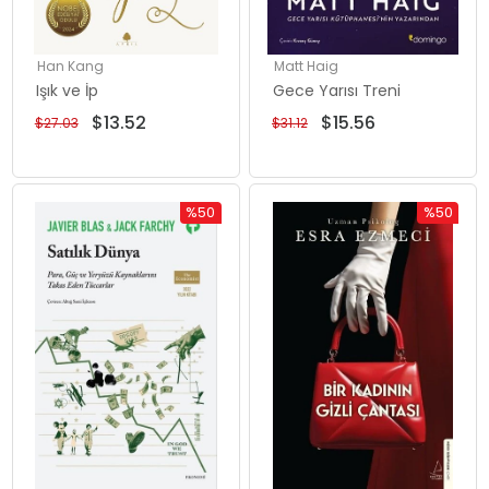
Han Kang
Matt Haig
Işık ve İp
Gece Yarısı Treni
$13.52
$15.56
$27.03
$31.12
%50
%50
İndirim
İndirim
%50İndirim
%50İndiri