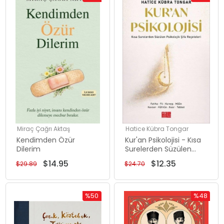
İndirim
İndirim
%50İndirim
%50İndiri
Miraç Çağrı Aktaş
Hatice Kübra Tongar
Kendimden Özür
Kur'an Psikolojisi - Kısa
Dilerim
Surelerden Süzülen
Psikolojik Şifa
$14.95
$12.35
$29.89
$24.70
Reçeteleri
%50
%48
İndirim
İndirim
%50İndirim
%48İndiri