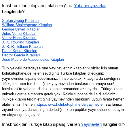
Innsbruck'tan kitaplarını alabileceğiniz 
Yabancı yazarlar
hangileridir?
Stefan Zweig Kitapları
William Shakespeare Kitapları
George Orwell Kitapları
Jules Verne Kitapları
Victor Hugo Kitapları
J. K. Rowling Kitapları
J. R. R. Tolkien Kitapları
Franz Kafka Kitapları
Hector Garcia Kitapları
José Mauro de Vasconcelos Kitapları
Türkiye’deki neredeyse tüm yayınevlerinin kitaplarını sizler için sunan 
kolnkutuphane.de ile en sevdiğiniz Türkçe kitapları dilediğiniz 
yayınevinden sipariş edebilirsiniz. Innsbruck'taki kitapçılarda sevdiğiniz 
Türkçe kitabın tercih ettiğiniz yayınevinden baskısını aramaya son! 
Innsbruck'ta yabancı dildeki kitaplar arasından az sayıdaki Türkçe kitabı 
yüksek ücretle almanıza gerek yok. Kolnkutuphane.de ile dilediğiniz 
Türkçe kitabın tercih ettiğiniz yayınevinden baskısını uygun fiyata hemen 
alabilirsiniz. Hemen 
https://www.kolnkutuphane.de/yayinevleri
 sayfamızı 
ziyaret edin ya da sizin için derlediğimiz en popüler yayınevlerine tıklayın 
ve alışverişe başlayın!
Innsbruck'tan Türkçe kitap siparişi verilen 
Yayınevleri
 hangileridir?