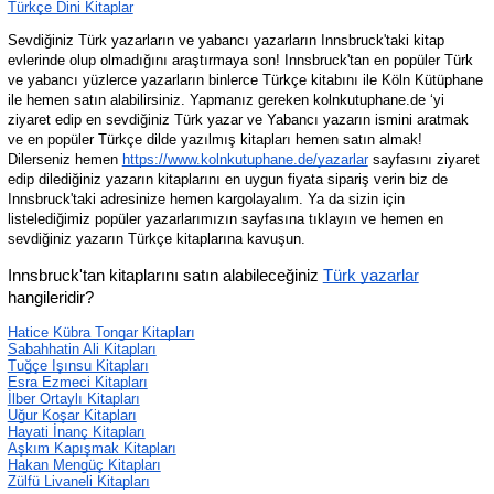
Türkçe Dini Kitaplar
Sevdiğiniz Türk yazarların ve yabancı yazarların Innsbruck'taki kitap 
evlerinde olup olmadığını araştırmaya son! Innsbruck'tan en popüler Türk 
ve yabancı yüzlerce yazarların binlerce Türkçe kitabını ile Köln Kütüphane 
ile hemen satın alabilirsiniz. Yapmanız gereken kolnkutuphane.de ‘yi 
ziyaret edip en sevdiğiniz Türk yazar ve Yabancı yazarın ismini aratmak 
ve en popüler Türkçe dilde yazılmış kitapları hemen satın almak! 
Dilerseniz hemen 
https://www.kolnkutuphane.de/yazarlar
 sayfasını ziyaret 
edip dilediğiniz yazarın kitaplarını en uygun fiyata sipariş verin biz de 
Innsbruck'taki adresinize hemen kargolayalım. Ya da sizin için 
listelediğimiz popüler yazarlarımızın sayfasına tıklayın ve hemen en 
sevdiğiniz yazarın Türkçe kitaplarına kavuşun.
Innsbruck'tan kitaplarını satın alabileceğiniz 
Türk yazarlar
hangileridir?
Hatice Kübra Tongar Kitapları
Sabahhatin Ali Kitapları
Tuğçe Işınsu Kitapları
Esra Ezmeci Kitapları
İlber Ortaylı Kitapları
Uğur Koşar Kitapları
Hayati İnanç Kitapları
Aşkım Kapışmak Kitapları
Hakan Mengüç Kitapları
Zülfü Livaneli Kitapları