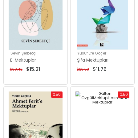
Sevin Şerbetçi
Yusuf Efe Göçer
E-Mektuplar
Şifa Mektupları
$15.21
$11.76
$30.42
$23.53
%50
%50
İndirim
İndirim
%50İndirim
%50İndiri