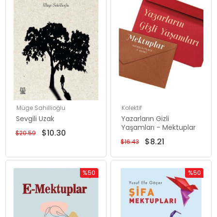
Müge Sahillioğlu
Kolektif
Sevgili Uzak
Yazarların Gizli
Yaşamları - Mektuplar
$10.30
$20.59
$8.21
$16.43
%50
%50
İndirim
İndirim
%50İndirim
%50İndiri