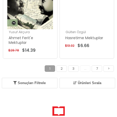
Yusuf Akçura
Gülten Özgül
Ahmet Ferit'e
Hasretime Mektuplar
Mektuplar
$6.66
$13.32
$14.39
$28.78
1
2
3
...
7
>
Sonuçları Filtrele
Ürünleri Sırala