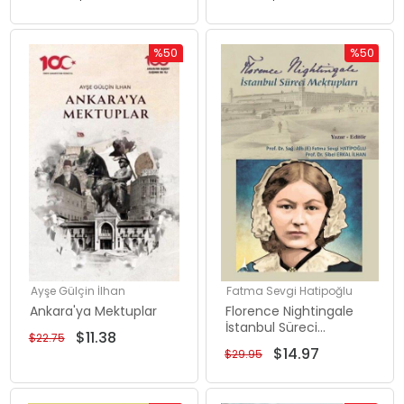
Yazıp Postalamam
Şart!
%50
%50
İndirim
İndirim
%50İndirim
%50İndiri
Ayşe Gülçin İlhan
Fatma Sevgi Hatipoğlu
Ankara'ya Mektuplar
Florence Nightingale
İstanbul Süreci
$11.38
$22.75
Mektupları
$14.97
$29.95