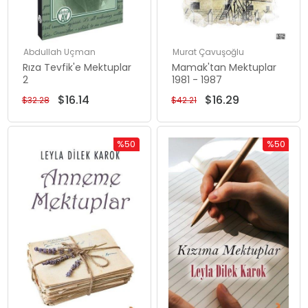
Abdullah Uçman
Murat Çavuşoğlu
Rıza Tevfik'e Mektuplar
Mamak'tan Mektuplar
2
1981 - 1987
$16.14
$16.29
$32.28
$42.21
%50
%50
İndirim
İndirim
%50İndirim
%50İndiri