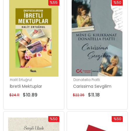
%55
%50
İndirim
İndirim
%55İndirim
%50İndiri
Halit Ertuğrul
Donatella Piatti
İbretli Mektuplar
Carissima Sevgilim
$10.89
$11.18
$24.11
$22.36
%50
%50
İndirim
İndirim
%50İndirim
%50İndiri