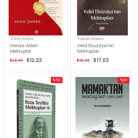
Vaha Sahra
Yüksel Yıldırım
Denize Atılan
Velid Ebüzziya'nın
Mektuplar
Mektupları
$12.22
$17.03
$24.44
$35.06
%50
%61
İndirim
İndirim
%50İndirim
%61İndiri