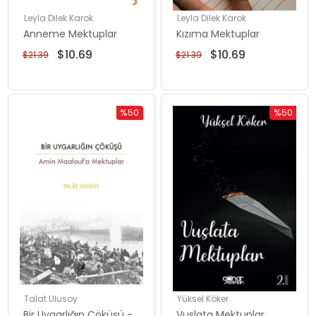
Leyla Dilek Karok
Leyla Dilek Karok
Anneme Mektuplar
Kızıma Mektuplar
$10.69
$10.69
$21.39
$21.39
%50
%50
İndirim
İndirim
%50İndirim
%50İndiri
Talat Ulusoy
Yüksel Köker
Bir Uygarlığın Çöküşü -
Vuslata Mektuplar