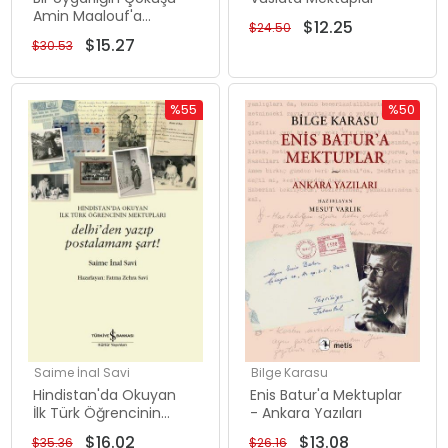
Amin Maalouf'a
$12.25
$24.50
Mektuplar
$15.27
$30.53
%55
%50
İndirim
İndirim
%55İndirim
%50İndiri
Saime İnal Savi
Bilge Karasu
Hindistan'da Okuyan
Enis Batur'a Mektuplar
İlk Türk Öğrencinin
- Ankara Yazıları
Mektupları - Delhi'den
$16.02
$13.08
$35.36
$26.16