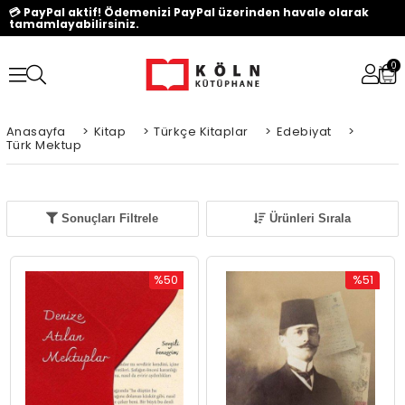
💳 PayPal aktif! Ödemenizi PayPal üzerinden havale olarak
tamamlayabilirsiniz.
0
Anasayfa
>
Kitap
>
Türkçe Kitaplar
>
Edebiyat
>
Türk Mektup
Sonuçları Filtrele
Ürünleri Sırala
%50
%51
İndirim
İndirim
%50İndirim
%51İndiri