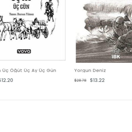
t Üç Ay Üç Gün
Yorgun Deniz
$13.22
$28.78