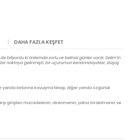
DAHA FAZLA KEŞFET
e biliyordu ki önlerinde zorlu ve belirsiz günler vardı. Selim’in
n bir noktaya gelinmişti, bir uçurumun kenarındaydılar, düşüş
 Bir yanda birbirine kavuşma telaşı, diğer yanda özgürlük
karşı girişilen mücadelenin, direnmenin, yalnız bırakılmanın ve