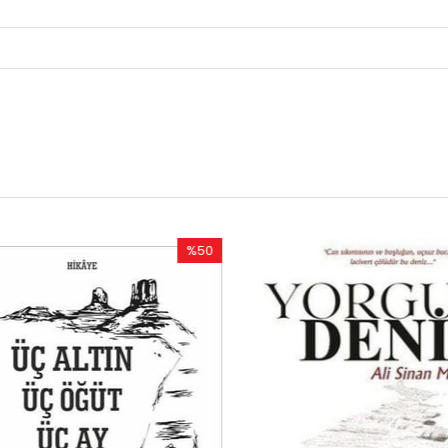
%50
%5
İndirim
İndi
%50İndirim
%54İ