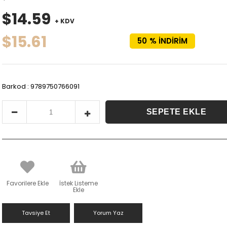
$14.59
+ KDV
$15.61
50
%
İNDIRIM
Barkod
:
9789750766091
Favorilere Ekle
İstek Listeme
Ekle
Tavsiye Et
Yorum Yaz