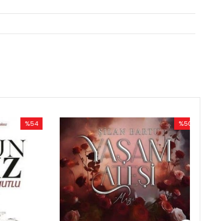
4
%50
rim
İndirim
ndirim
%50İndirim