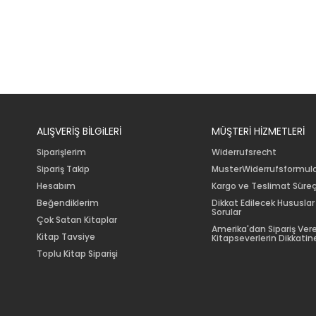
ALIŞVERİŞ BİLGiLERİ
MÜŞTERİ HİZMETLERİ
Siparişlerim
Widerrufsrecht
Sipariş Takip
MusterWiderrufsformul
Hesabım
Kargo ve Teslimat Süreç
Beğendiklerim
Dikkat Edilecek Hususlar
Sorular
Çok Satan Kitaplar
Amerika'dan Sipariş Ver
Kitap Tavsiye
Kitapseverlerin Dikkatine
Toplu Kitap Siparişi