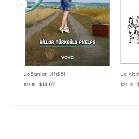
Doğanlar Çiftliği
Üç Altın Üç Öğü
$14.07
$12.20
$28.15
$24.40