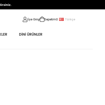
rsiniz.
Türkçe
Üye Girişi
Sepetim
0
KLER
DİNİ ÜRÜNLER