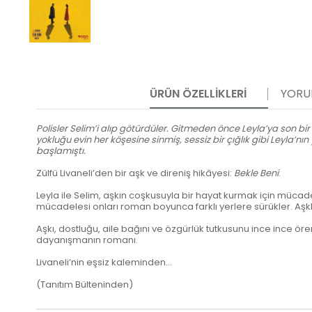
ÜRÜN ÖZELLIKLERI
YORU
Polisler Selim’i alıp götürdüler. Gitmeden önce Leyla’ya son bir k
yokluğu evin her köşesine sinmiş, sessiz bir çığlık gibi Leyla’
başlamıştı.
Zülfü Livaneli’den bir aşk ve direniş hikâyesi:
Bekle Beni
.
Leyla ile Selim, aşkın coşkusuyla bir hayat kurmak için mücadel
mücadelesi onları roman boyunca farklı yerlere sürükler. Aşklar
Aşkı, dostluğu, aile bağını ve özgürlük tutkusunu ince ince ör
dayanışmanın romanı.
Livaneli’nin eşsiz kaleminden…
(Tanıtım Bülteninden)