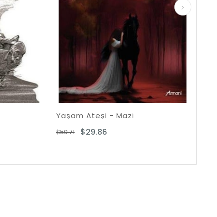
Yaşam Ateşi - Mazi
Kahin Kapıs
$29.86
$17.1
$59.71
$34.36