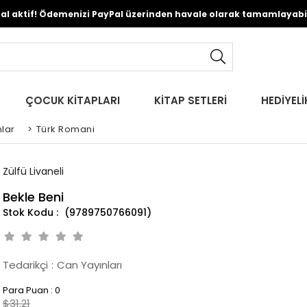
Pal aktif! Ödemenizi PayPal üzerinden havale olarak tamamlayabili
ÇOCUK KİTAPLARI
KİTAP SETLERİ
HEDİYELİ
lar
>
Türk Romani
Zülfü Livaneli
Bekle Beni
(9789750766091)
Tedarikçi
:
Can Yayınları
Para Puan
:
0
$31.21