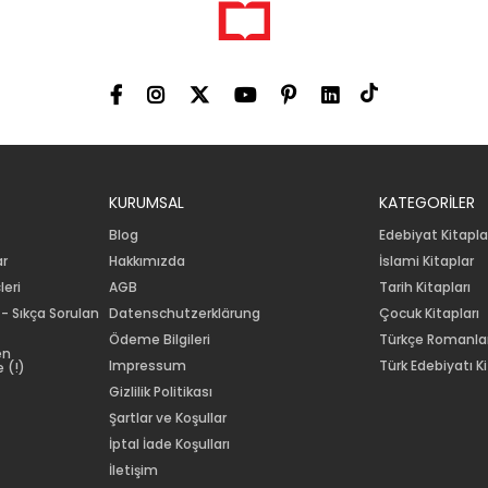
KURUMSAL
KATEGORİLER
Blog
Edebiyat Kitapla
ar
Hakkımızda
İslami Kitaplar
leri
AGB
Tarih Kitapları
 - Sıkça Sorulan
Datenschutzerklärung
Çocuk Kitapları
Ödeme Bilgileri
Türkçe Romanla
en
Impressum
Türk Edebiyatı Ki
 (!)
Gizlilik Politikası
Şartlar ve Koşullar
İptal İade Koşulları
İletişim