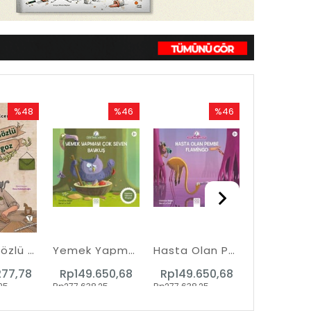
%48
%46
%46
İndirim
İndirim
İndirim
%48İndirim
%46İndirim
%46İndirim
Zeytin Gözlü Marangoz - Bir Kudüs Öyküsü
Yemek Yapmayı Çok Seven Baykuş - Anne Tavuk Anlatıyor
Hasta Olan Pembe Flamingo - Anne Tavuk Anlatıyor
277,78
Rp149.650,68
Rp149.650,68
25
Rp277.638,25
Rp277.638,25