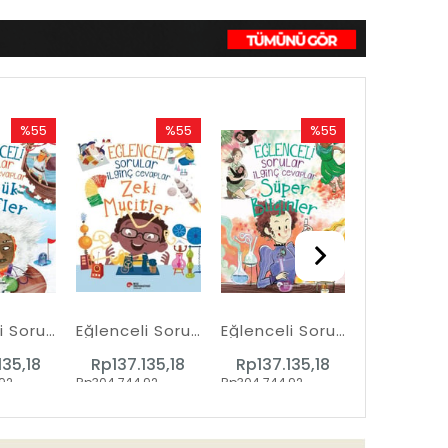
%55
%55
%55
İndirim
İndirim
İndirim
%55İndirim
%55İndirim
%55İndirim
Eğlenceli Sorular İlginç Cevaplar - Büyük Kaşifler
Eğlenceli Sorular İlginç Cevaplar - Zeki Mucitler
Eğlenceli Sorular İlginç Cevaplar - Süper Bilginler
135,18
Rp137.135,18
Rp137.135,18
92
Rp304.744,92
Rp304.744,92