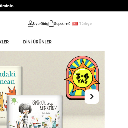
rsiniz.
Türkçe
Üye Girişi
Sepetim
0
KLER
DİNİ ÜRÜNLER