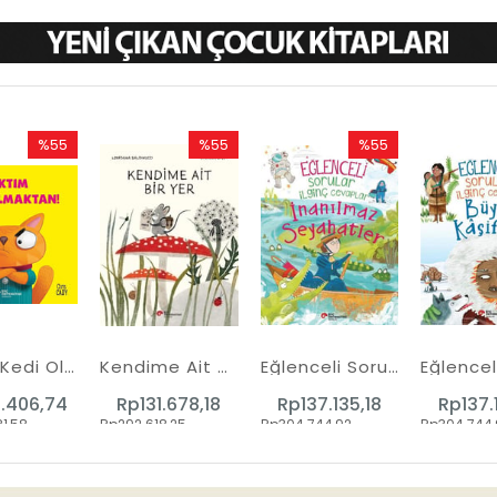
%55
%55
%55
İndirim
İndirim
İndirim
%55İndirim
%55İndirim
%55İndirim
Bıktım Kedi Olmaktan!
Kendime Ait Bir Yer
Eğlenceli Sorular İlginç Cevaplar - İnanılmaz Seyahatler
.406,74
Rp131.678,18
Rp137.135,18
Rp137.
1,58
Rp292.618,25
Rp304.744,92
Rp304.744,