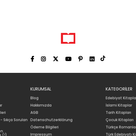
KURUMSAL
KATEGORİLER
Blog
Edebiyat Kitapla
ar
Hakkımızda
İslami Kitaplar
leri
AGB
Tarih Kitapları
 - Sıkça Sorulan
Datenschutzerklärung
Çocuk Kitapları
Ödeme Bilgileri
Türkçe Romanla
en
Impressum
Türk Edebiyatı Ki
 (!)