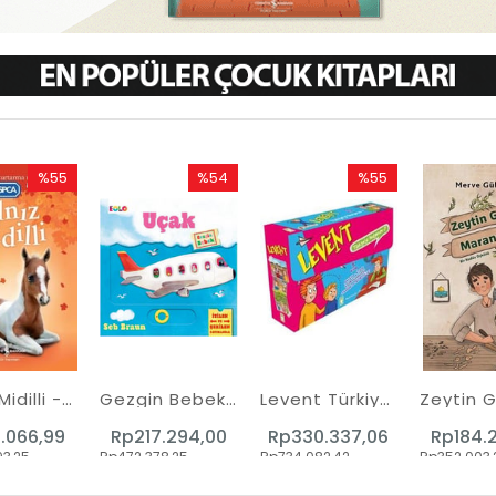
%55
%54
%55
İndirim
İndirim
İndirim
%55İndirim
%54İndirim
%55İndirim
Yalnız Midilli - Gerçek Hayvan Kurtarma Maceraları
Gezgin Bebek - Uçak
Levent Türkiye'yi Geziyorum 7 Seti - 5 Kitap Takım
.066,99
Rp217.294,00
Rp330.337,06
Rp184.
3,25
Rp472.378,25
Rp734.082,42
Rp352.003,