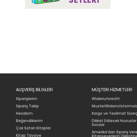
ALIŞVERİŞ BİLGiLERİ
MÜŞTERİ HİZMETLERİ
Siparişlerim
Widerrufsrecht
Sipariş Takip
MusterWiderrufsformul
Hesabım
Kargo ve Teslimat Süreç
Beğendiklerim
Dikkat Edilecek Hususlar
Sorular
Çok Satan Kitaplar
Amerika'dan Sipariş Ver
Kitap Tavsiye
Kitapseverlerin Dikkatine