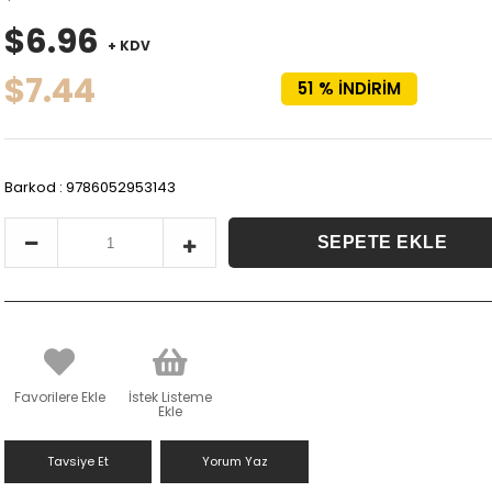
$6.96
+ KDV
$7.44
51
%
İNDIRIM
Barkod
:
9786052953143
Favorilere Ekle
İstek Listeme
Ekle
Tavsiye Et
Yorum Yaz