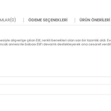
MLAR
(0)
ÖDEME SEÇENEKLERI
ÜRÜN ÖNERILERI
siyle alışverişe çıkan Elif, renkli benekleri olan sarı bir lazımlık aldı
ncak annesi ile babası Elif’i devamlı destekleyerek ona cesaret verd