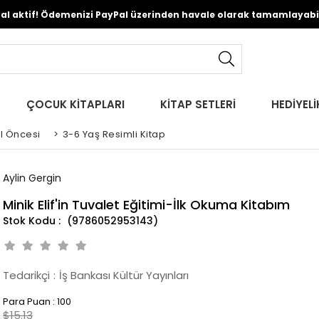
Pal aktif! Ödemenizi PayPal üzerinden havale olarak tamamlayabili
ÇOCUK KİTAPLARI
KİTAP SETLERİ
HEDİYELİ
l Öncesi
>
3-6 Yaş Resimli Kitap
Aylin Gergin
Minik Elif'in Tuvalet Eğitimi-İlk Okuma Kitabım
(9786052953143)
Tedarikçi
:
İş Bankası Kültür Yayınları
Para Puan
:
100
$15.13