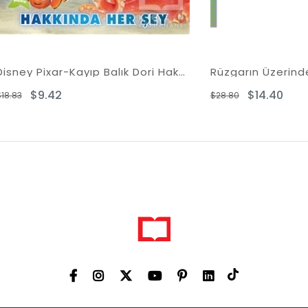
Disney Pixar-Kayıp Balık Dori Hakkında Her Şey
Rüzgarın Üzerindeki Şehi
9.42
$14.40
$28.80