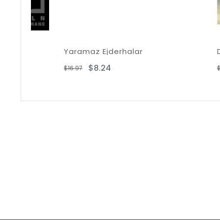
Yaramaz Ejderhalar
$8.24
$
$16.97
$18.83