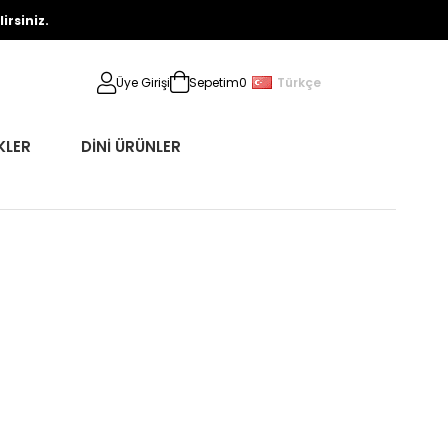
rsiniz.
Türkçe
Üye Girişi
Sepetim
0
KLER
DİNİ ÜRÜNLER