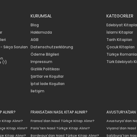
KURUMSAL
KATEGORİLER
Blog
Edebiyat Kitapla
ar
Hakkımızda
İslami Kitaplar
leri
AGB
Tarih Kitapları
 - Sıkça Sorulan
Datenschutzerklärung
Çocuk Kitapları
Ödeme Bilgileri
Türkçe Romanla
en
Impressum
Türk Edebiyatı Ki
 (!)
Gizlilik Politikası
Şartlar ve Koşullar
İptal İade Koşulları
İletişim
P ALINIR?
FRANSA'DAN NASIL KİTAP ALINIR?
AVUSTURYA'DAN N
 Kitap Alınır?
Fransa'dan Nasıl Türkçe Kitap Alınır?
Avusturya'dan Nas
çe Kitap Alınır?
Paris'ten Nasıl Türkçe Kitap Alınır?
Viyana'dan Nasıl 
e Kitap Alınır?
Bordeaux'dan Nasıl Türkçe Kitap Alınır?
Salzburg'tan Nası