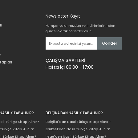
Newsletter Kayıt
rı
Kampanyalarımızdan ve indirimlerimizden
güncel olarak haberdar olun.
Gönder
r
ÇALIŞMA SAATLERİ
tapları
Hafta içi 09:00 - 17:00
ASIL KİTAP ALINIR?
BELÇİKA'DAN NASIL KİTAP ALINIR?
ıl Türkçe Kitap Alınır?
Belçika'dan Nasıl Türkçe Kitap Alınır?
Türkçe Kitap Alınır?
Brüksel'den Nasıl Türkçe Kitap Alınır?
l Türkçe Kitap Alınır?
liege'den Nasıl Türkçe Kitap Alınır?