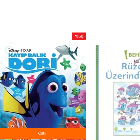
%50
İndirim
%50İndirim
Ciltli