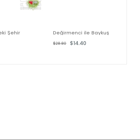
r
Değirmenci ile Baykuş
$14.40
$28.80
$22.