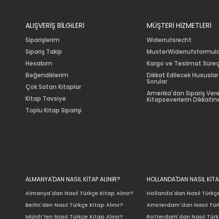
ALIŞVERİŞ BİLGiLERİ
MÜŞTERİ HİZMETLERİ
Siparişlerim
Widerrufsrecht
Sipariş Takip
MusterWiderrufsformul
Hesabım
Kargo ve Teslimat Süreç
Beğendiklerim
Dikkat Edilecek Hususlar
Sorular
Çok Satan Kitaplar
Amerika'dan Sipariş Ver
Kitap Tavsiye
Kitapseverlerin Dikkatine
Toplu Kitap Siparişi
ALMANYA'DAN NASIL KİTAP ALINIR?
HOLLANDA'DAN NASIL KİTA
Almanya'dan Nasıl Türkçe Kitap Alınır?
Hollanda'dan Nasıl Türkçe
Berlin'den Nasıl Türkçe Kitap Alınır?
Amsterdam'dan Nasıl Türk
Münih'ten Nasıl Türkçe Kitap Alınır?
Rotterdam'dan Nasıl Türkç