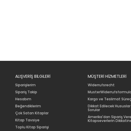
ALIŞVERİŞ BİLGiLERİ
MÜŞTERİ HİZMETLERİ
Siparişlerim
Widerrufsrecht
Sipariş Takip
MusterWiderrufsformul
Hesabım
Kargo ve Teslimat Süreç
Beğendiklerim
Dikkat Edilecek Hususlar
Sorular
Çok Satan Kitaplar
Amerika'dan Sipariş Ver
Kitap Tavsiye
Kitapseverlerin Dikkatine
Toplu Kitap Siparişi