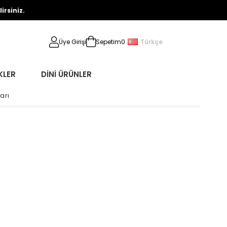
rsiniz.
Türkçe
Üye Girişi
Sepetim
0
KLER
DİNİ ÜRÜNLER
arı