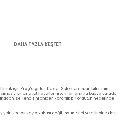
DAHA FAZLA KEŞFET
ılmak için Prag’a gider. Doktor Solomon insan bilincinin
k acımasız bir cinayet hayatlarını tam anlamıyla kaosa sürükler
 Langdon ise kendisini aniden karanlık bir örgütün hedefinde
nızca bir kayıp vakası değil, insan zihni ve bilincine dair