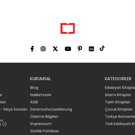
KURUMSAL
KATEGORİLER
Blog
Edebiyat Kitapla
ar
Hakkımızda
İslami Kitaplar
leri
AGB
Tarih Kitapları
 - Sıkça Sorulan
Datenschutzerklärung
Çocuk Kitapları
Ödeme Bilgileri
Türkçe Romanla
en
Impressum
Türk Edebiyatı Ki
 (!)
Gizlilik Politikası