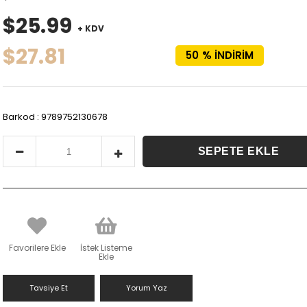
$25.99
+ KDV
$27.81
50
%
İNDIRIM
Barkod
:
9789752130678
Favorilere Ekle
İstek Listeme
Ekle
Tavsiye Et
Yorum Yaz