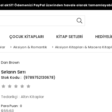
Pal aktif! Ödemenizi PayPal üzerinden havale olarak tamamlayabili
ÇOCUK KİTAPLARI
KİTAP SETLERİ
HEDİYELİ
lar
>
Aksiyon & Romantik
>
Aksiyon Kitapları & Macera Kitapl
Dan Brown
Sırların Sırrı
(9789752130678)
Tedarikçi
:
Altın Kitaplar
Para Puan
:
0
$55.63