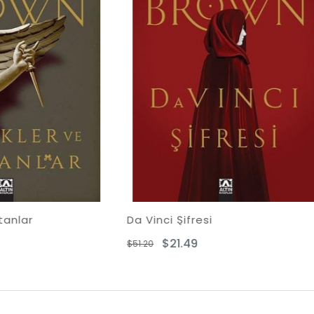
nci Şifresi
Pegasus Sırrı
$21.49
$14.51
$29.01