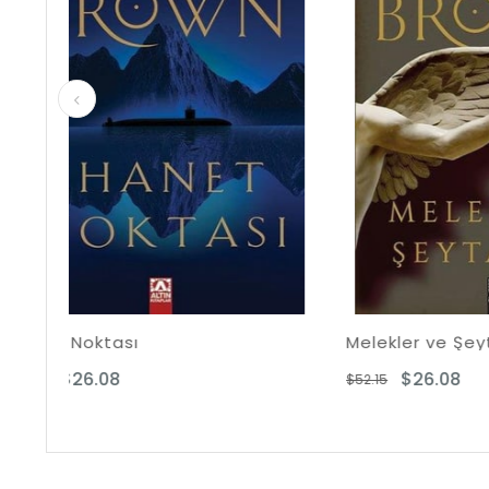
Melekler ve Şeytanlar
Da Vi
$26.08
$52.15
$51.20