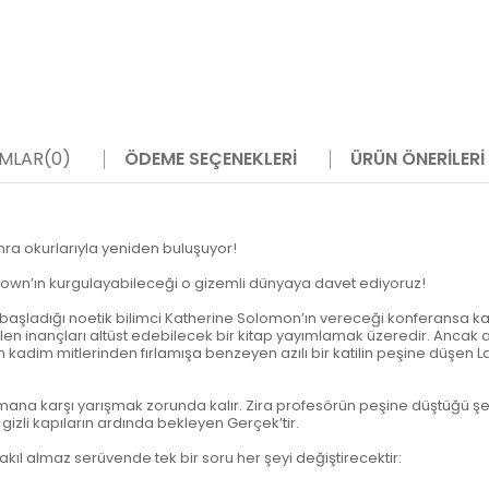
MLAR
(0)
ÖDEME SEÇENEKLERI
ÜRÜN ÖNERILERI
nra okurlarıyla yeniden buluşuyor!
own’ın kurgulayabileceği o gizemli dünyaya davet ediyoruz!
 başladığı noetik bilimci Katherine Solomon’ın vereceği konferansa kat
regelen inançları altüst edebilecek bir kitap yayımlamak üzeredir. Anca
ın kadim mitlerinden fırlamışa benzeyen azılı bir katilin peşine düşen
 karşı yarışmak zorunda kalır. Zira profesörün peşine düştüğü şey yal
gizli kapıların ardında bekleyen Gerçek’tir.
 akıl almaz serüvende tek bir soru her şeyi değiştirecektir: