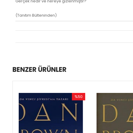
Gerçek nedir ve nereye gizlenmiştir?
(Tanıtım Bülteninden)
BENZER ÜRÜNLER
%50
%50
İndirim
İndirim
%50İndirim
%50İndirim