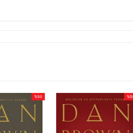
%58
İndirim
%58İndirim