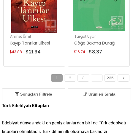
Ahmet Ümit
Turgut Uyar
Kayıp Tanrılar Ülkesi
Göğe Bakma Durağı
$21.94
$8.37
$43.88
$16.74
1
2
3
...
235
>
Sonuçları Filtrele
Ürünleri Sırala
Türk Edebiyatı Kitapları
Edebiyat dünyasındaki en geniş alanlardan biri de Türk edebiyatı
kitapları olmaktadır. Türk dilinin ilk oluşmaya başladığı