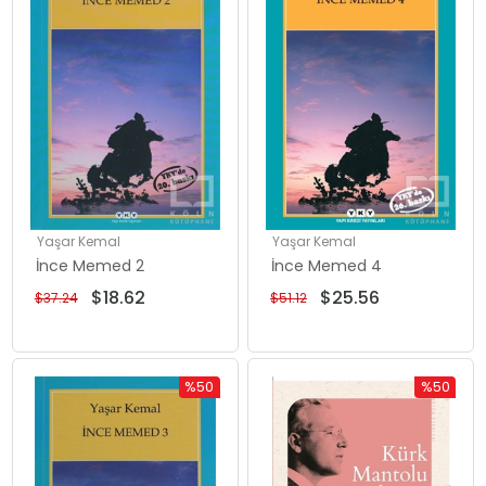
Yaşar Kemal
Yaşar Kemal
İnce Memed 2
İnce Memed 4
$18.62
$25.56
$37.24
$51.12
%50
%50
İndirim
İndirim
%50İndirim
%50İndiri