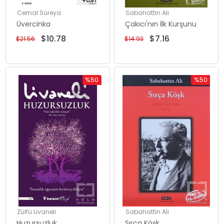
Cemal Süreya
Sabahattin Ali
Üvercinka
Çakıcı'nın İlk Kurşunu
$10.78
$7.16
$21.56
$14.93
%50
%50
İndirim
İndirim
%50İndirim
%50İndiri
Zülfü Livaneli
Sabahattin Ali
Huzursuzluk
Sırça Köşk