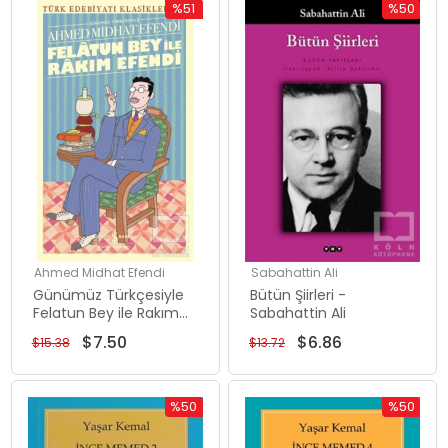
%51
%50
İndirim
İndirim
%51İndirim
%50İndiri
Ahmed Midhat Efendi
Sabahattin Ali
Günümüz Türkçesiyle
Bütün Şiirleri -
Felatun Bey ile Rakım
Sabahattin Ali
Efendi
$7.50
$6.86
$15.38
$13.72
%50
%50
İndirim
İndirim
%50İndirim
%50İndiri