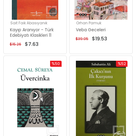
Sait Faik Abasıyanık
Orhan Pamuk
Kayıp Aranıyor - Türk
Veba Geceleri
Edebiyatı Klasikleri 11
$19.53
$39.05
$7.63
$15.26
%50
%52
İndirim
İndirim
%50İndirim
%52İndiri