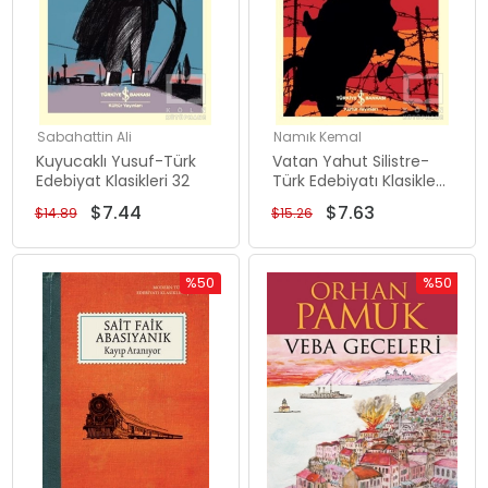
Sabahattin Ali
Namık Kemal
Kuyucaklı Yusuf-Türk
Vatan Yahut Silistre-
Edebiyat Klasikleri 32
Türk Edebiyatı Klasikleri
6
$7.44
$7.63
$14.89
$15.26
%50
%50
İndirim
İndirim
%50İndirim
%50İndiri