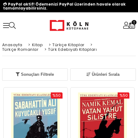
💳 PayPal aktif! Ödemenizi PayPal üzerinden havale olarak
tamamlayabilirsiniz.
0
Anasayfa
>
Kitap
>
Türkçe Kitaplar
>
Türkçe Romanlar
>
Türk Edebiyatı Kitapları
Sonuçları Filtrele
Ürünleri Sırala
%50
%50
İndirim
İndirim
%50İndirim
%50İndiri