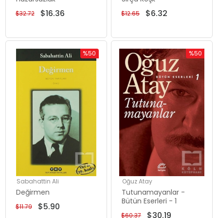
$16.36
$6.32
$32.72
$12.65
%50
%50
İndirim
İndirim
%50İndirim
%50İndiri
Sabahattin Ali
Oğuz Atay
Değirmen
Tutunamayanlar -
Bütün Eserleri - 1
$5.90
$11.79
$30.19
$60.37