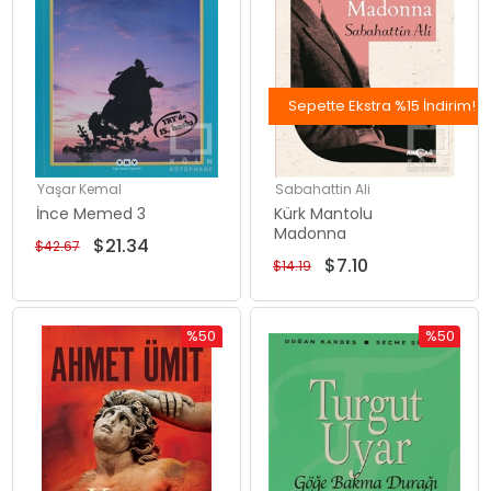
Sepette Ekstra %15 İndirim!
Yaşar Kemal
Sabahattin Ali
İnce Memed 3
Kürk Mantolu
Madonna
$21.34
$42.67
$7.10
$14.19
%50
%50
İndirim
İndirim
%50İndirim
%50İndiri