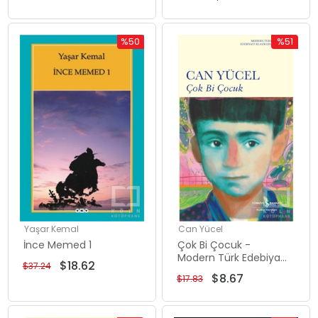
%50
%51
İndirim
İndirim
%50İndirim
%51İndiri
Yaşar Kemal
Can Yücel
İnce Memed 1
Çok Bi Çocuk -
Modern Türk Edebiyatı
$18.62
$37.24
Klasikleri 20
$8.67
$17.83