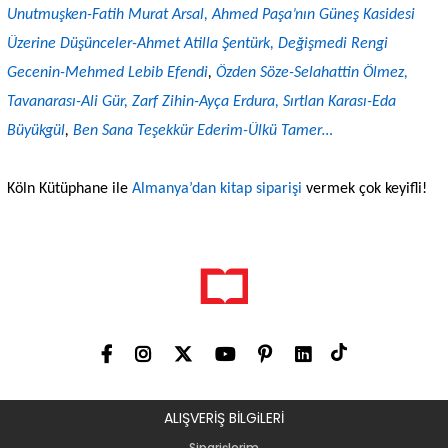
Unutmuşken-Fatih Murat Arsal,
Ahmed Paşa’nın Güneş Kasidesi
Üzerine Düşünceler-Ahmet Atilla Şentürk,
Değişmedi Rengi
Gecenin-Mehmed Lebib Efendi
,
Özden Söze-Selahattin Ölmez,
Tavanarası-Ali Gür,
Zarf Zihin-Ayça Erdura
, Sırtlan Karası-Eda
Büyükgül
,
Ben Sana Teşekkür Ederim-Ülkü Tamer…
Köln Kütüphane ile
Almanya’dan kitap siparişi
vermek çok keyifli!
ALIŞVERİŞ BİLGiLERİ
Siparişlerim