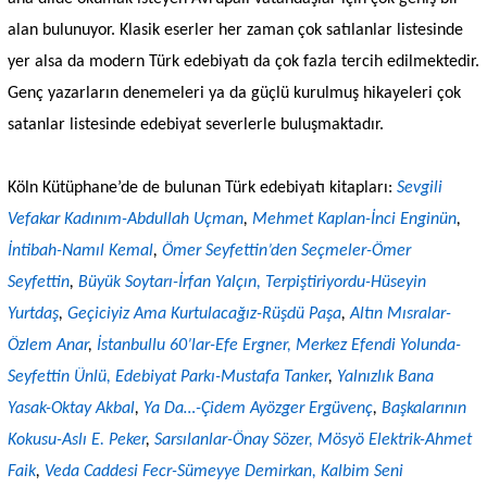
alan bulunuyor. Klasik eserler her zaman çok satılanlar listesinde
yer alsa da modern Türk edebiyatı da çok fazla tercih edilmektedir.
Genç yazarların denemeleri ya da güçlü kurulmuş hikayeleri çok
satanlar listesinde edebiyat severlerle buluşmaktadır.
Köln Kütüphane’de de bulunan Türk edebiyatı kitapları:
Sevgili
Vefakar Kadınım-Abdullah Uçman
,
Mehmet Kaplan-İnci Enginün
,
İntibah-Namıl Kemal
,
Ömer Seyfettin’den Seçmeler-Ömer
Seyfettin
,
Büyük Soytarı-İrfan Yalçın
, Terpiştiriyordu-Hüseyin
Yurtdaş
,
Geçiciyiz Ama Kurtulacağız-Rüşdü Paşa
,
Altın Mısralar-
Özlem Anar
,
İstanbullu 60’lar-Efe Ergner,
Merkez Efendi Yolunda-
Seyfettin Ünlü,
Edebiyat Parkı-Mustafa Tanker
,
Yalnızlık Bana
Yasak-Oktay Akbal
,
Ya Da…-Çidem Ayözger Ergüvenç
,
Başkalarının
Kokusu-Aslı E. Peker
,
Sarsılanlar-Önay Sözer
, Mösyö Elektrik-Ahmet
Faik
,
Veda Caddesi Fecr-Sümeyye Demirkan
, Kalbim Seni