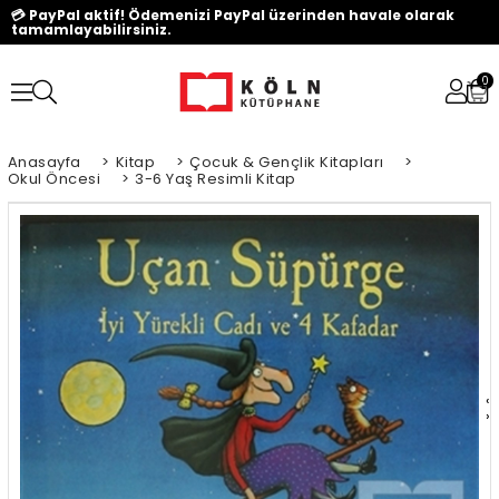
💳 PayPal aktif! Ödemenizi PayPal üzerinden havale olarak
tamamlayabilirsiniz.
0
Anasayfa
>
Kitap
>
Çocuk & Gençlik Kitapları
>
Okul Öncesi
>
3-6 Yaş Resimli Kitap
‹
›