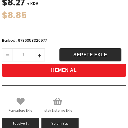
$8.27
+ KDV
$8.85
Barkod
:
9786053326977
Favorilere Ekle
İstek Listeme Ekle
Tavsiye Et
Yorum Yaz