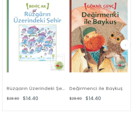
m
İndirim
İndirim
dirim
%50İndirim
%50İndiri
Rüzgarın Üzerindeki Şehir
Değirmenci ile Baykuş
$14.40
$14.40
$28.80
$28.80
$