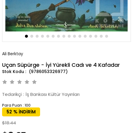
Ali Berktay
Uçan Süpürge - İyi Yürekli Cadı ve 4 Kafadar
(9786053326977)
Tedarikçi
:
İş Bankası Kültür Yayınları
Para Puan
:
100
52
%
İNDIRIM
$18.44