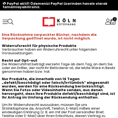
💳 PayPal aktif! Ödemenizi PayPal üzerinden havale olarak
tamamlayabilirsiniz.
0
Eine Rücknahme verpackter Bücher, nachdem die
Verpackung geöffnet wurde, ist nicht möglich.
Widerrufsrecht für physische Produkte
Verbraucher haben ein Widerrufsrecht unter folgenden
Voraussetzungen:
Recht auf Opt-out
Die Widerrufsfrist beträgt vierzehn Tage ab dem Tag, an dem Sie
oder ein Dritter, der nicht Ihr Beförderer ist, die letzte Ware in Besitz
genommen haben bzw. hat.
Nur Produkte, die innerhalb von 14 Tagen
„defekt/beschädigt oder falsch/irrtümlich“ eingesandt
wurden, werden für eine Rücksendung berücksichtigt.
Wenn Sie Fotos oder Videoinhalte senden, aus denen
hervorgeht, dass Ihre Produkte defekt/beschädigt sind, ist
Ihr Antrag im Umfang der Rücksendung enthalten.
Um Ihr Widerrufsrecht auszuüben, müssen Sie uns
(Kölnkitaphane.de, Anschrift, Telefon, E-Mail) mittels einer
eindeutigen Erklärung (z. B. ein mit der Post versandter Brief,
Telefax oder E-Mail) über Ihren Entschluss, diesen Vertrag zu