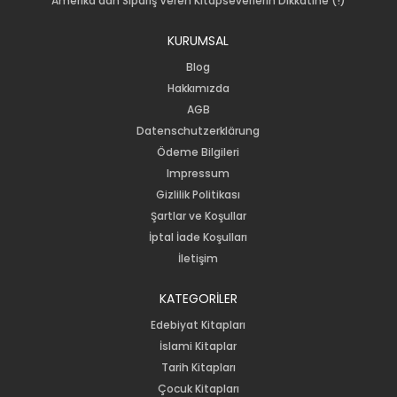
Amerika'dan Sipariş Veren Kitapseverlerin Dikkatine (!)
KURUMSAL
Blog
Hakkımızda
AGB
Datenschutzerklärung
Ödeme Bilgileri
Impressum
Gizlilik Politikası
Şartlar ve Koşullar
İptal İade Koşulları
İletişim
KATEGORİLER
Edebiyat Kitapları
İslami Kitaplar
Tarih Kitapları
Çocuk Kitapları