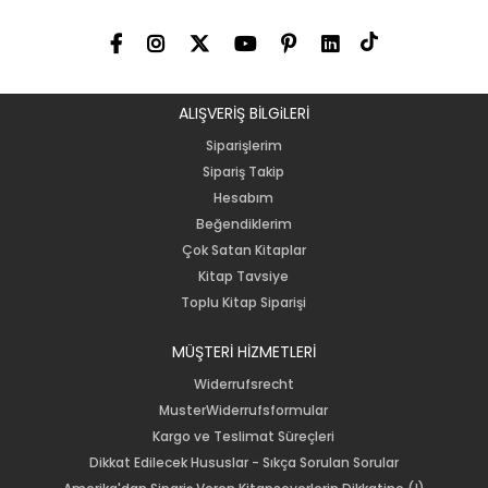
ALIŞVERİŞ BİLGiLERİ
Siparişlerim
Sipariş Takip
Hesabım
Beğendiklerim
Çok Satan Kitaplar
Kitap Tavsiye
Toplu Kitap Siparişi
MÜŞTERİ HİZMETLERİ
Widerrufsrecht
MusterWiderrufsformular
Kargo ve Teslimat Süreçleri
Dikkat Edilecek Hususlar - Sıkça Sorulan Sorular