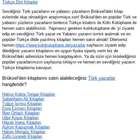
Türkçe Dini Kitaplar
Sevdiğiniz Türk yazarların ve yabancı yazarların Brüksel'deki kitap 
evlerinde olup olmadığını araştırmaya son! Brüksel'den en popüler Türk ve 
yabancı yüzlerce yazarların binlerce Türkçe kitabını ile Köln Kütüphane ile 
hemen satın alabilirsiniz. Yapmanız gereken kolnkutuphane.de ‘yi ziyaret 
edip en sevdiğiniz Türk yazar ve Yabancı yazarın ismini aratmak ve en 
popüler Türkçe dilde yazılmış kitapları hemen satın almak! Dilerseniz 
hemen 
https://www.kolnkutuphane.de/yazarlar
 sayfasını ziyaret edip 
dilediğiniz yazarın kitaplarını en uygun fiyata sipariş verin biz de 
Brüksel'deki adresinize hemen kargolayalım. Ya da sizin için listelediğimiz 
popüler yazarlarımızın sayfasına tıklayın ve hemen en sevdiğiniz yazarın 
Türkçe kitaplarına kavuşun.
Brüksel'den kitaplarını satın alabileceğiniz 
Türk yazarlar
hangileridir?
Hatice Kübra Tongar Kitapları
Sabahhatin Ali Kitapları
Tuğçe Işınsu Kitapları
Esra Ezmeci Kitapları
İlber Ortaylı Kitapları
Uğur Koşar Kitapları
Hayati İnanç Kitapları
Aşkım Kapışmak Kitapları
Hakan Mengüç Kitapları
Zülfü Livaneli Kitapları