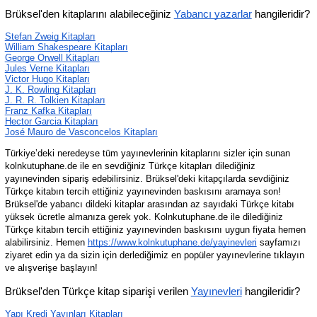
Brüksel'den kitaplarını alabileceğiniz 
Yabancı yazarlar
 hangileridir?
Stefan Zweig Kitapları
William Shakespeare Kitapları
George Orwell Kitapları
Jules Verne Kitapları
Victor Hugo Kitapları
J. K. Rowling Kitapları
J. R. R. Tolkien Kitapları
Franz Kafka Kitapları
Hector Garcia Kitapları
José Mauro de Vasconcelos Kitapları
Türkiye’deki neredeyse tüm yayınevlerinin kitaplarını sizler için sunan 
kolnkutuphane.de ile en sevdiğiniz Türkçe kitapları dilediğiniz 
yayınevinden sipariş edebilirsiniz. Brüksel'deki kitapçılarda sevdiğiniz 
Türkçe kitabın tercih ettiğiniz yayınevinden baskısını aramaya son! 
Brüksel'de yabancı dildeki kitaplar arasından az sayıdaki Türkçe kitabı 
yüksek ücretle almanıza gerek yok. Kolnkutuphane.de ile dilediğiniz 
Türkçe kitabın tercih ettiğiniz yayınevinden baskısını uygun fiyata hemen 
alabilirsiniz. Hemen 
https://www.kolnkutuphane.de/yayinevleri
 sayfamızı 
ziyaret edin ya da sizin için derlediğimiz en popüler yayınevlerine tıklayın 
ve alışverişe başlayın!
Brüksel'den Türkçe kitap siparişi verilen 
Yayınevleri
 hangileridir?
Yapı Kredi Yayınları Kitapları