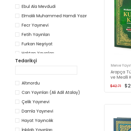
Ebul Ala Mevdudi
Elmalılı Muhammed Hamdi Yazır
Fecr Yayınevi
Fetih Yayınları
Furkan Neşriyat
Haktan Yayınları
Tedarikçi
Hayrat Neşriyat
Merve Yayın
Hayrettin Karaman
Arapça Tü
ve Mealli 
İhvan
Üçlü Kura
Altınordu
$2
$42.71
Yeşil Ren
ihvanonline
Can Yayınları (Ali Adil Atalay)
Yayınları
İsmail Pelit
Çelik Yayınevi
Damla Yayınevi
Hayat Yayıncılık
İnkılab Yayınları