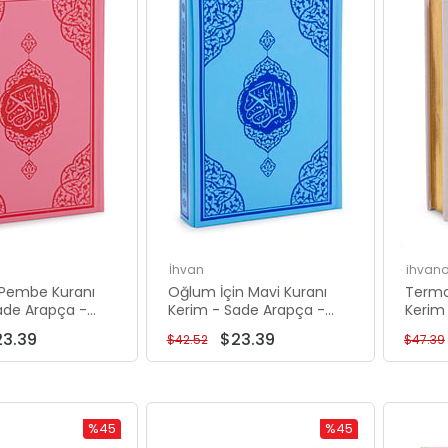
%45İndirim
%45İndirim
İhvan
ihvano
n Pembe Kuranı
Oğlum İçin Mavi Kuranı
Termo 
ade Arapça -
Kerim - Sade Arapça -
Kerim 
 Sesli Kuran -
Orta Boy - Sesli Kuran -
Boy 
23.39
$23.39
$42.52
$47.39
Hatlı
Bilgisayar Hatlı
%45
%45