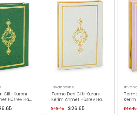
İndirim
İndirim
%45İndirim
%45İndirim
e
ihvanonline
ihvano
 Ciltli Kuranı
Termo Deri Ciltli Kuranı
Termo 
et Hüsrev Hatlı
Kerim Ahmet Hüsrev Hatlı
Kerim
Yeşil
Hafız Boy Beyaz
Hafız
26.65
$26.65
$48.45
$48.45