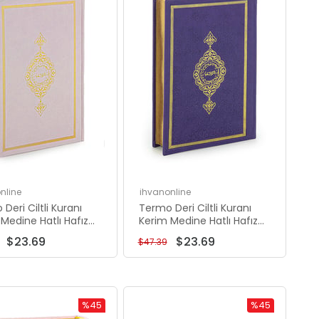
%50İndirim
%50İndirim
nline
ihvanonline
Deri Ciltli Kuranı
Termo Deri Ciltli Kuranı
Medine Hatlı Hafız
Kerim Medine Hatlı Hafız
Pembe
Boy Mor
$23.69
$23.69
$47.39
%45
%45