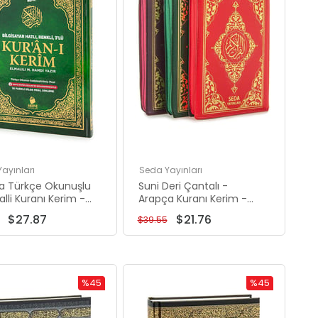
Yayınları
Seda Yayınları
a Türkçe Okunuşlu
Suni Deri Çantalı -
lli Kuranı Kerim -
Arapça Kuranı Kerim -
Kuran - Cami Boy -
Çanta Boy - Bilgisayar
$27.87
$21.76
$39.55
Renk - Merve
Hatlı
arı
%45
%45
İndirim
İndirim
%45İndirim
%45İndirim