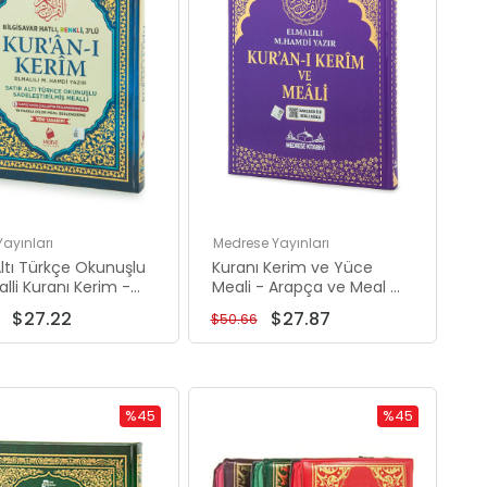
Yayınları
Medrese Yayınları
Altı Türkçe Okunuşlu
Kuranı Kerim ve Yüce
lli Kuranı Kerim -
Meali - Arapça ve Meal -
uran - Rahle Boy -
Cami Boy - Lila Renk -
$27.22
$27.87
$50.66
ert Renk - Merve
Medrese Kitabevi
arı
%45
%45
İndirim
İndirim
%45İndirim
%45İndirim