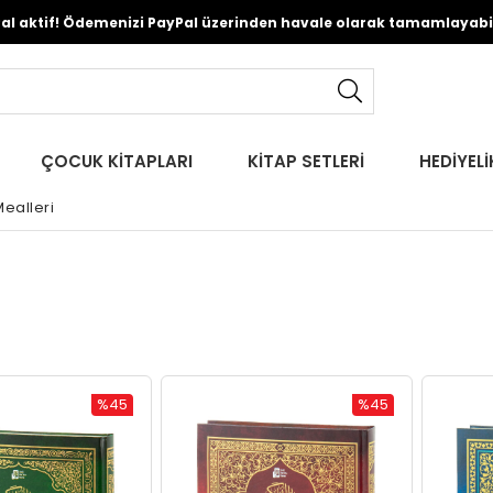
Pal aktif! Ödemenizi PayPal üzerinden havale olarak tamamlayabili
ÇOCUK KİTAPLARI
KİTAP SETLERİ
HEDİYELİ
ealleri
%45
%45
İndirim
İndirim
%45İndirim
%45İndirim