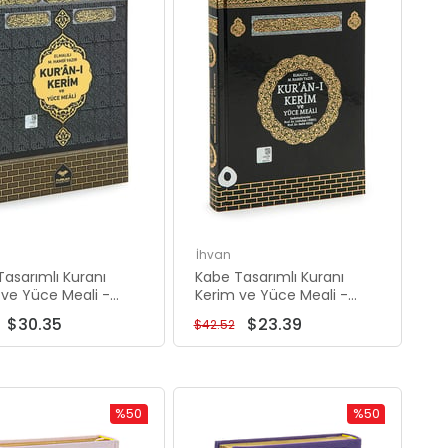
İhvan
asarımlı Kuranı
Kabe Tasarımlı Kuranı
 ve Yüce Meali -
Kerim ve Yüce Meali -
Boy - Bilgisayar
Orta Boy - Bilgisayar Hatlı
$30.35
$23.39
$42.52
%50
%50
İndirim
İndirim