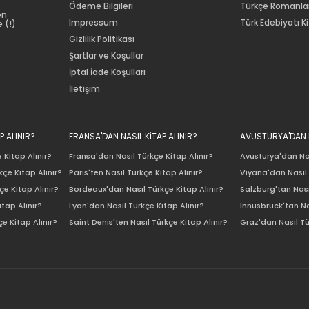
Ödeme Bilgileri
Türkçe Romanla
en
Impressum
Türk Edebiyatı Ki
 (!)
Gizlilik Politikası
Şartlar ve Koşullar
İptal İade Koşulları
İletişim
P ALINIR?
FRANSA'DAN NASIL KİTAP ALINIR?
AVUSTURYA'DAN N
 Kitap Alınır?
Fransa'dan Nasıl Türkçe Kitap Alınır?
Avusturya'dan Nas
çe Kitap Alınır?
Paris'ten Nasıl Türkçe Kitap Alınır?
Viyana'dan Nasıl 
e Kitap Alınır?
Bordeaux'dan Nasıl Türkçe Kitap Alınır?
Salzburg'tan Nası
itap Alınır?
Lyon'dan Nasıl Türkçe Kitap Alınır?
Innusbruck'tan Na
e Kitap Alınır?
Saint Denis'ten Nasıl Türkçe Kitap Alınır?
Graz'dan Nasıl Tü