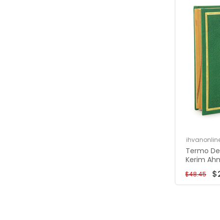
ihvanonlin
Termo Deri
Kerim Ahm
Hafız Boy 
$
$48.45