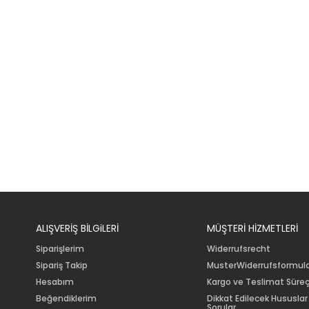
ALIŞVERİŞ BİLGiLERİ
MÜŞTERİ HİZMETLERİ
Siparişlerim
Widerrufsrecht
Sipariş Takip
MusterWiderrufsformul
Hesabım
Kargo ve Teslimat Süreç
Beğendiklerim
Dikkat Edilecek Hususlar
Sorular