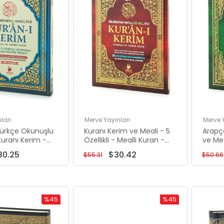
00
00
ları
Merve Yayınları
Merve 
.00
 Türkçe Okunuşlu
Kuranı Kerim ve Meali - 5
Arapç
5.00
Kuranı Kerim -
Özellikli - Mealli Kuran -
ve Mea
n - Cami Boy -
Cami Boy - Bordo Renk -
Üçlü 
0.00
30.25
$30.42
$55.31
$50.66
Renk - Merve
Merve Yayınları
Yeşil 
Yayınl
inde
%45
%45
İndirim
İndirim
%45İndirim
%45İndirim