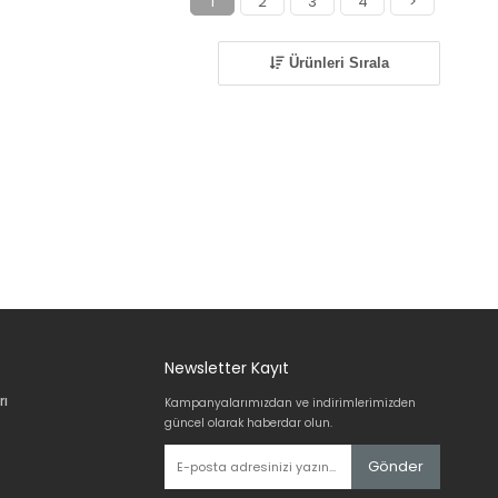
1
2
3
4
>
Ürünleri Sırala
Newsletter Kayıt
rı
Kampanyalarımızdan ve indirimlerimizden
güncel olarak haberdar olun.
Gönder