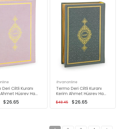
İndirim
İndirim
%45İndirim
%45İndirim
nline
ihvanonline
Deri Ciltli Kuranı
Termo Deri Ciltli Kuranı
 Ahmet Hüsrev Hatlı
Kerim Ahmet Hüsrev Hatlı
 Boy Pembe
Hafız Boy Gri
$26.65
$26.65
$48.45