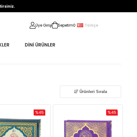
rsiniz.
Türkçe
Üye Girişi
Sepetim
0
KLER
DİNİ ÜRÜNLER
Ürünleri Sırala
%45
%45
İndirim
İndirim
%45İndirim
%45İndirim