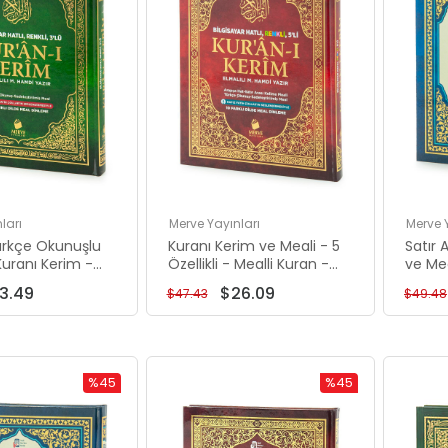
ları
Merve Yayınları
Merve 
rkçe Okunuşlu
Kuranı Kerim ve Meali - 5
Satır 
Kuranı Kerim -
Özellikli - Mealli Kuran -
ve Mea
n - Rahle Boy -
Rahle Boy - Bordo Renk -
Üçlü K
3.49
$26.09
$47.43
$49.48
k - Merve
Merve Yayınları
Laciv
Yayınl
%45
%45
İndirim
İndirim
%45İndirim
%45İndirim