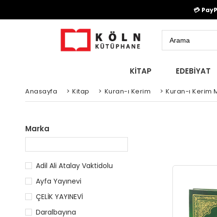
💳 Pay
KİTAP
EDEBİYAT
Anasayfa
>
Kitap
>
Kuran-ı Kerim
>
Kuran-ı Kerim M
Marka
Adil Ali Atalay Vaktidolu
Ayfa Yayınevi
ÇELİK YAYINEVİ
Daralbayına