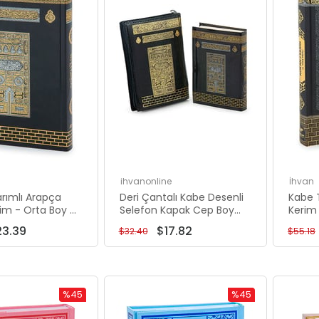
ihvanonline
İhvan
rımlı Arapça
Deri Çantalı Kabe Desenli
Kabe T
 Boy -
Selefon Kapak Cep Boy
Kerim
Hatlı
Arapça Kuranı Kerim
Rahle 
23.39
$17.82
$32.40
$55.18
Hatlı
%45
%45
İndirim
İndirim