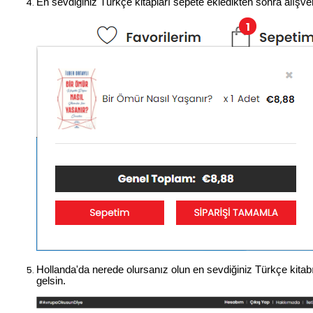
En sevdiğiniz Türkçe kitapları sepete ekledikten sonra alışve
Hollanda'da nerede olursanız olun en sevdiğiniz Türkçe kitabı
gelsin.