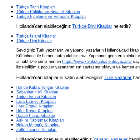
Türkçe Tarih Kitapları
Türkçe Politika ve Siyaset Kitapları
Türkçe İnceleme ve Referans Kitapları
Hollanda'dan alabileceğiniz 
Türkçe Dini Kitaplar
 nelerdir?
Türkçe İslami Kitaplar
Türkçe Dini Kitaplar
Sevdiğiniz Türk yazarların ve yabancı yazarların Hollanda'daki kitap
Kütüphane ile hemen satın alabilirsiniz. Yapmanız gereken kolnkutup
almak! Dilerseniz hemen 
https://www.kolnkutuphane.de/yazarlar
 say
listelediğimiz popüler yazarlarımızın sayfasına tıklayın ve hemen en
Hollanda'dan kitaplarını satın alabileceğiniz 
Türk yazarlar
 han
Hatice Kübra Tongar Kitapları
Sabahhatin Ali Kitapları
Tuğçe Işınsu Kitapları
Esra Ezmeci Kitapları
İlber Ortaylı Kitapları
Uğur Koşar Kitapları
Hayati İnanç Kitapları
Aşkım Kapışmak Kitapları
Hakan Mengüç Kitapları
Zülfü Livaneli Kitapları
Hollanda'dan kitaplarını alabileceğiniz 
Yabancı yazarlar
 hangi