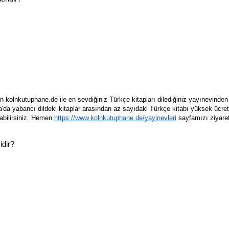
n kolnkutuphane.de ile en sevdiğiniz Türkçe kitapları dilediğiniz yayınevinden s
a'da yabancı dildeki kitaplar arasından az sayıdaki Türkçe kitabı yüksek ücret
abilirsiniz. Hemen 
https://www.kolnkutuphane.de/yayinevleri
 sayfamızı ziyaret
idir?