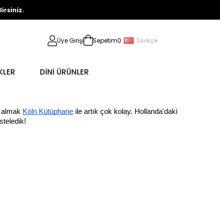
rsiniz.
Türkçe
Üye Girişi
Sepetim
0
KLER
DİNİ ÜRÜNLER
n almak 
Köln Kütüphane
 ile artık çok kolay. Hollanda'daki 
steledik!