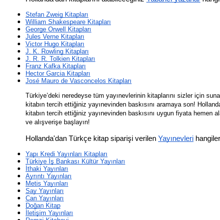
Stefan Zweig Kitapları
William Shakespeare Kitapları
George Orwell Kitapları
Jules Verne Kitapları
Victor Hugo Kitapları
J. K. Rowling Kitapları
J. R. R. Tolkien Kitapları
Franz Kafka Kitapları
Hector Garcia Kitapları
José Mauro de Vasconcelos Kitapları
Türkiye’deki neredeyse tüm yayınevlerinin kitaplarını sizler için suna
kitabın tercih ettiğiniz yayınevinden baskısını aramaya son! Holland
kitabın tercih ettiğiniz yayınevinden baskısını uygun fiyata hemen al
ve alışverişe başlayın!
Hollanda'dan Türkçe kitap siparişi verilen 
Yayınevleri
 hangiler
Yapı Kredi Yayınları Kitapları
Türkiye İş Bankası Kültür Yayınları
İthaki Yayınları
Ayrıntı Yayınları
Metis Yayınları
Say Yayınları
Can Yayınları
Doğan Kitap
İletişim Yayınları