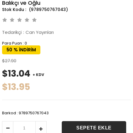
Balıkçı ve Oğlu
(9789750767043)
Tedarikçi
:
Can Yayınları
Para Puan
:
0
50
%
İNDIRIM
$27.90
$13.04
+ KDV
$13.95
Barkod
:
9789750767043