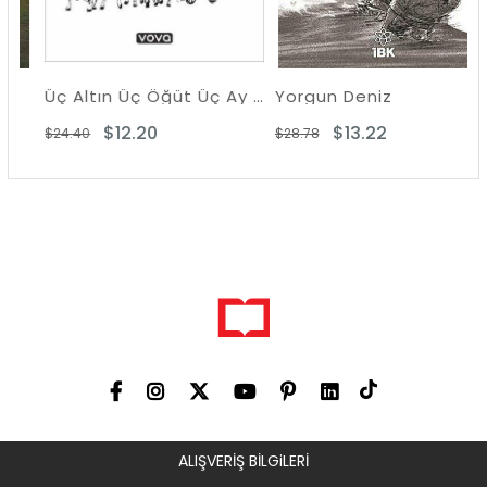
Üç Altın Üç Öğüt Üç Ay Üç Gün
Yorgun Deniz
$12.20
$13.22
$24.40
$28.78
ALIŞVERİŞ BİLGiLERİ