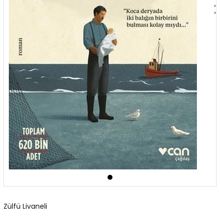
‹
›
Zülfü Livaneli