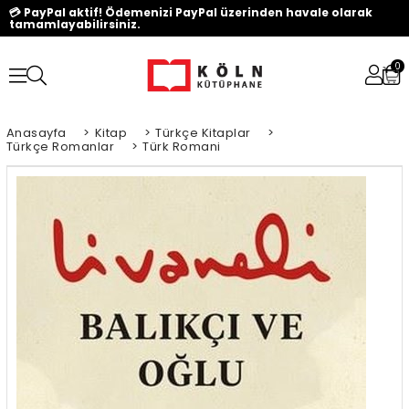
💳 PayPal aktif! Ödemenizi PayPal üzerinden havale olarak
tamamlayabilirsiniz.
0
Anasayfa
>
Kitap
>
Türkçe Kitaplar
>
Türkçe Romanlar
>
Türk Romani