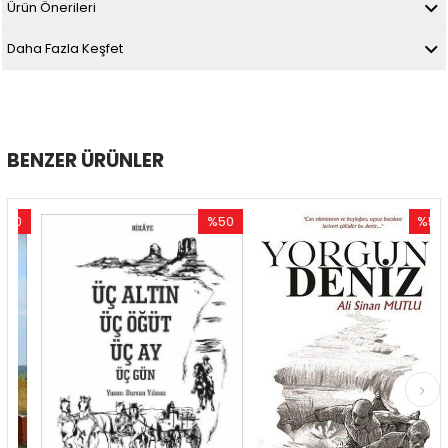
Ürün Önerileri
Daha Fazla Keşfet
BENZER ÜRÜNLER
0
%50
%54
im
İndirim
İndirim
ndirim
%50İndirim
%54İndir