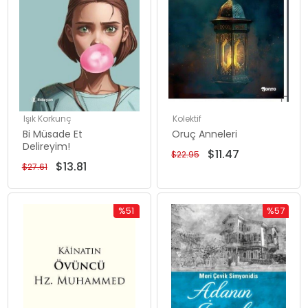
Işık Korkunç
Kolektif
Bi Müsade Et
Oruç Anneleri
Delireyim!
$11.47
$22.95
$13.81
$27.61
%51
%57
İndirim
İndirim
%51İndirim
%57İndiri