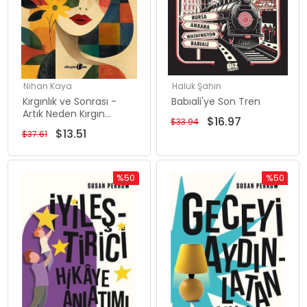
Nihan Kaya
Haluk Şahin
Kırgınlık ve Sonrası -
Babıali'ye Son Tren
Artık Neden Kırgın
$16.97
$33.94
Değilim?
$13.51
$37.61
%50
%50
İndirim
İndirim
%50İndirim
%50İndiri