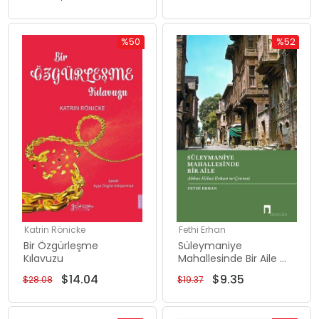
%50
%52
İndirim
İndirim
%50İndirim
%52İndiri
Katrin Rönicke
Fethi Erhan
Bir Özgürleşme
Süleymaniye
Kılavuzu
Mahallesinde Bir Aile -
Abbas Hilmi Erhan ve
$14.04
$9.35
$28.08
$19.37
Çevresi