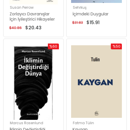
Susan Perrow
Sehrkuş
Zorlayıcı Davranışlar
İçimdeki Duygular
İçin İyileştirici Hikayeler
$15.91
$31.83
$20.43
$40.86
%60
%50
İndirim
İndirim
%60İndirim
%50İndiri
Marcus Rosenlund
Fatma Tülin
İklimin Değiştirdiği
Kaygan