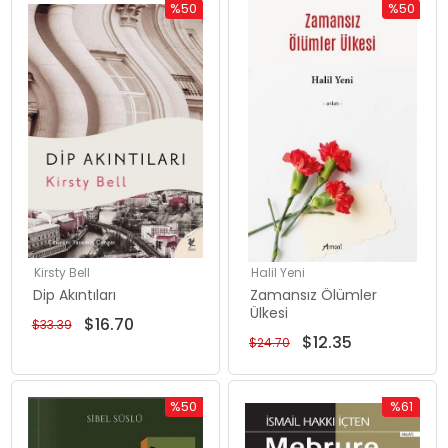
%50
%50
İndirim
İndirim
%50İndirim
%50İndiri
Kirsty Bell
Halil Yeni
Dip Akıntıları
Zamansız Ölümler
Ülkesi
$16.70
$33.39
$12.35
$24.70
%50
%61
İndirim
İndirim
%50İndirim
%61İndiri