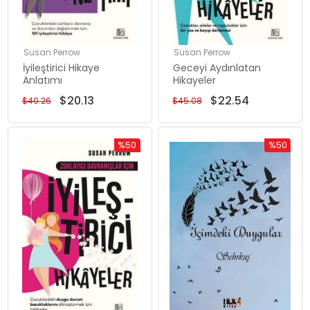
Susan Perrow
Susan Perrow
İyileştirici Hikaye
Geceyi Aydınlatan
Anlatımı
Hikayeler
$20.13
$22.54
$40.26
$45.08
%50
%50
İndirim
İndirim
%50İndirim
%50İndiri