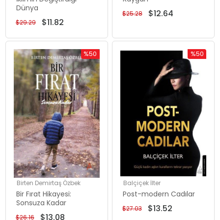
Dünya
$12.64
$25.28
$11.82
$29.29
%50
%50
İndirim
İndirim
%50İndirim
%50İndiri
Birten Demirtaş Özbek
Balçiçek İlter
Bir Fırat Hikayesi:
Post-modern Cadılar
Sonsuza Kadar
$13.52
$27.03
$13.08
$26.16