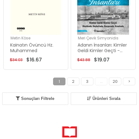
Metin Köse
Meri Çevik Simyonidis
Kainatın Övüncü Hz.
Adanın İnsanları: Kimler
Muhammed
Geldi Kimler Geçti -
Büyükada Heybeliada
$16.67
$19.07
$34.03
$43.88
Burgazada Kınalıada
1
2
3
...
20
>
Sonuçları Filtrele
Ürünleri Sırala