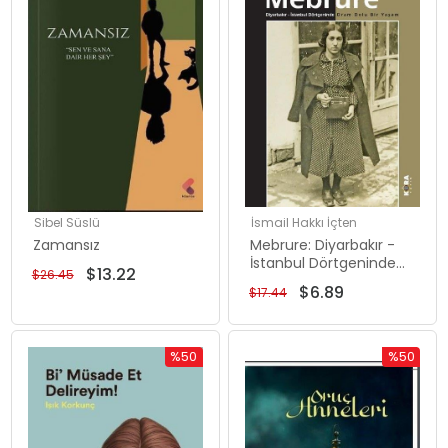
Sibel Süslü
İsmail Hakkı İçten
Zamansız
Mebrure: Diyarbakır -
İstanbul Dörtgeninde
$13.22
$26.45
Dram Dolu Bir Yaşam
$6.89
$17.44
%50
%50
İndirim
İndirim
%50İndirim
%50İndiri