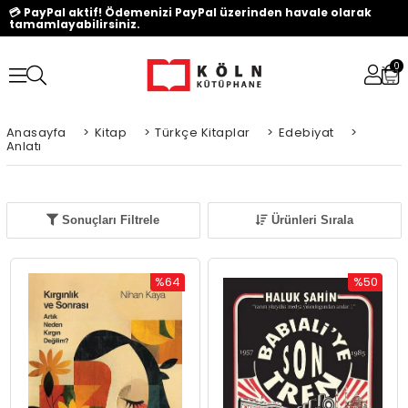
💳 PayPal aktif! Ödemenizi PayPal üzerinden havale olarak
tamamlayabilirsiniz.
0
Anasayfa
>
Kitap
>
Türkçe Kitaplar
>
Edebiyat
>
Anlatı
Sonuçları Filtrele
Ürünleri Sırala
%64
%50
İndirim
İndirim
%64İndirim
%50İndiri