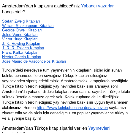
Amsterdam'dan kitaplarını alabileceğiniz 
Yabancı yazarlar
hangileridir?
Stefan Zweig Kitapları
William Shakespeare Kitapları
George Orwell Kitapları
Jules Verne Kitapları
Victor Hugo Kitapları
J. K. Rowling Kitapları
J. R. R. Tolkien Kitapları
Franz Kafka Kitapları
Hector Garcia Kitapları
José Mauro de Vasconcelos Kitapları
Türkiye’deki neredeyse tüm yayınevlerinin kitaplarını sizler için sunan 
kolnkutuphane.de ile en sevdiğiniz Türkçe kitapları dilediğiniz 
yayınevinden sipariş edebilirsiniz. Amsterdam'daki kitapçılarda sevdiğiniz 
Türkçe kitabın tercih ettiğiniz yayınevinden baskısını aramaya son! 
Amsterdam'da yabancı dildeki kitaplar arasından az sayıdaki Türkçe kitabı 
yüksek ücretle almanıza gerek yok. Kolnkutuphane.de ile dilediğiniz 
Türkçe kitabın tercih ettiğiniz yayınevinden baskısını uygun fiyata hemen 
alabilirsiniz. Hemen 
https://www.kolnkutuphane.de/yayinevleri
 sayfamızı 
ziyaret edin ya da sizin için derlediğimiz en popüler yayınevlerine tıklayın 
ve alışverişe başlayın!
Amsterdam'dan Türkçe kitap siparişi verilen 
Yayınevleri