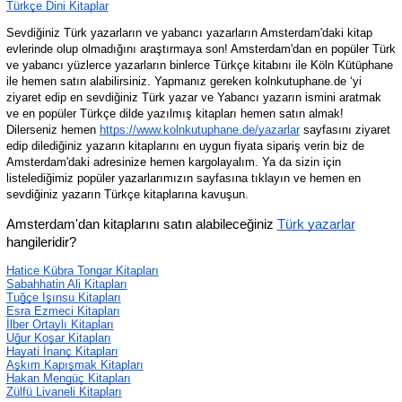
Türkçe Dini Kitaplar
Sevdiğiniz Türk yazarların ve yabancı yazarların Amsterdam'daki kitap 
evlerinde olup olmadığını araştırmaya son! Amsterdam'dan en popüler Türk 
ve yabancı yüzlerce yazarların binlerce Türkçe kitabını ile Köln Kütüphane 
ile hemen satın alabilirsiniz. Yapmanız gereken kolnkutuphane.de ‘yi 
ziyaret edip en sevdiğiniz Türk yazar ve Yabancı yazarın ismini aratmak 
ve en popüler Türkçe dilde yazılmış kitapları hemen satın almak! 
Dilerseniz hemen 
https://www.kolnkutuphane.de/yazarlar
 sayfasını ziyaret 
edip dilediğiniz yazarın kitaplarını en uygun fiyata sipariş verin biz de 
Amsterdam'daki adresinize hemen kargolayalım. Ya da sizin için 
listelediğimiz popüler yazarlarımızın sayfasına tıklayın ve hemen en 
sevdiğiniz yazarın Türkçe kitaplarına kavuşun.
Amsterdam'dan kitaplarını satın alabileceğiniz 
Türk yazarlar
hangileridir?
Hatice Kübra Tongar Kitapları
Sabahhatin Ali Kitapları
Tuğçe Işınsu Kitapları
Esra Ezmeci Kitapları
İlber Ortaylı Kitapları
Uğur Koşar Kitapları
Hayati İnanç Kitapları
Aşkım Kapışmak Kitapları
Hakan Mengüç Kitapları
Zülfü Livaneli Kitapları