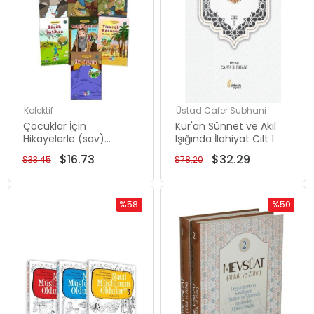
Kolektif
Üstad Cafer Subhani
Çocuklar İçin
Kur'an Sünnet ve Akıl
Hikayelerle (sav)
Işığında İlahiyat Cilt 1
Peygamber Hayatı
$16.73
$32.29
$33.45
$78.20
Mekke Dönemi Seti -
10 Kitap Takım
%58
%50
İndirim
İndirim
%58İndirim
%50İndiri