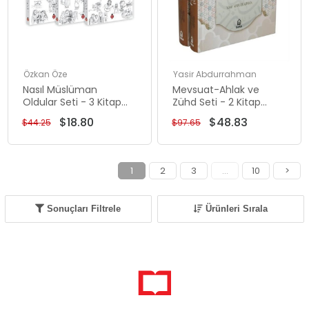
Özkan Öze
Yasir Abdurrahman
Nasıl Müslüman
Mevsuat-Ahlak ve
Oldular Seti - 3 Kitap
Zühd Seti - 2 Kitap
Takım
Takım
$18.80
$48.83
$44.25
$97.65
1
2
3
...
10
>
Sonuçları Filtrele
Ürünleri Sırala