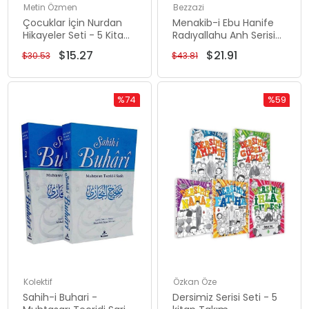
Metin Özmen
Bezzazi
Çocuklar İçin Nurdan
Menakib-i Ebu Hanife
Hikayeler Seti - 5 Kitap
Radıyallahu Anh Serisi
Takım
Seti - 2 Kitap Takım
$15.27
$21.91
$30.53
$43.81
%74
%59
İndirim
İndirim
%74İndirim
%59İndiri
Kolektif
Özkan Öze
Sahih-i Buhari -
Dersimiz Serisi Seti - 5