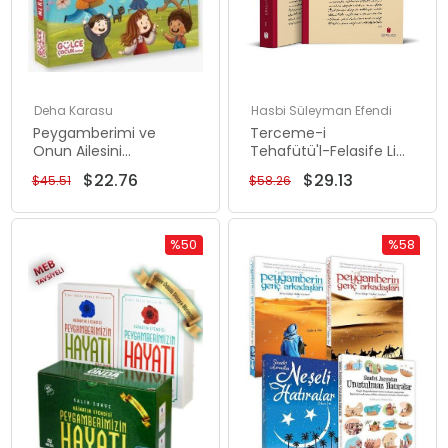
Deha Karasu
Hasbi Süleyman Efendi
Peygamberimi ve
Terceme-i
Onun Ailesini
Tehafütü'l-Felasife Li
Tanıyorum - Meraklı
İmami'l-Gazzali Seti -
$22.76
$29.13
$45.51
$58.26
Kutu Seti - 4 Kitap
2 Kitap Takım
Takım
%50
%58
İndirim
İndirim
%50İndirim
%58İndiri