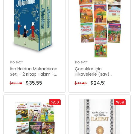
Kolektif
Kolektif
İbn Haldun Mukaddime
Çocuklar İçin
Seti - 2 Kitap Takım -
Hikayelerle (sav)
Kutulu
Peygamber Hayatı
$35.55
$24.51
$83.94
$33.45
Medine Dönemi Seti -
10 Kitap Takım
%50
%59
İndirim
İndirim
%50İndirim
%59İndiri