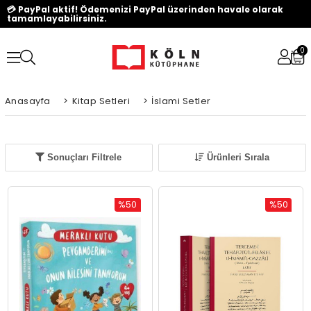
💳 PayPal aktif! Ödemenizi PayPal üzerinden havale olarak
tamamlayabilirsiniz.
0
Anasayfa
>
Kitap Setleri
>
İslami Setler
Sonuçları Filtrele
Ürünleri Sırala
%50
%50
İndirim
İndirim
%50İndirim
%50İndiri