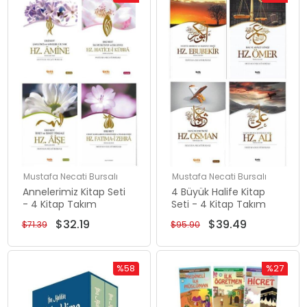
İndirim
İndirim
%55İndirim
%59İndiri
Mustafa Necati Bursalı
Mustafa Necati Bursalı
Annelerimiz Kitap Seti
4 Büyük Halife Kitap
- 4 Kitap Takım
Seti - 4 Kitap Takım
$32.19
$39.49
$71.39
$95.90
%58
%27
İndirim
İndirim
%58İndirim
%27İndiri