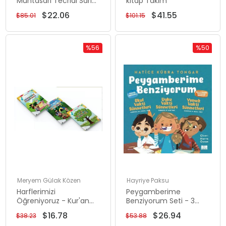
Muhtasarı Tecridi Sarih
kitap Takım
Seti - 2 Kitap Takım
$22.06
$41.55
$85.01
$101.15
%56
%50
İndirim
İndirim
%56İndirim
%50İndiri
Meryem Gülak Közen
Hayriye Paksu
Harflerimizi
Peygamberime
Öğreniyoruz - Kur'an
Benziyorum Seti - 3
Eğitim Seti 1 - 3 Kitap
Kitap Takım
$16.78
$26.94
$38.23
$53.88
Takım