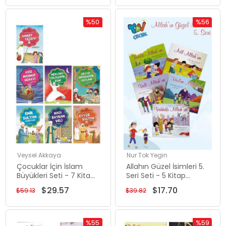
%50
%56
İndirim
İndirim
%50İndirim
%56İndiri
Veysel Akkaya
Nur Tok Yegin
Çocuklar İçin İslam
Allahın Güzel İsimleri 5.
Büyükleri Seti - 7 Kitap
Seri Seti - 5 Kitap
Takım
Takım
$29.57
$17.70
$59.13
$39.82
%55
%59