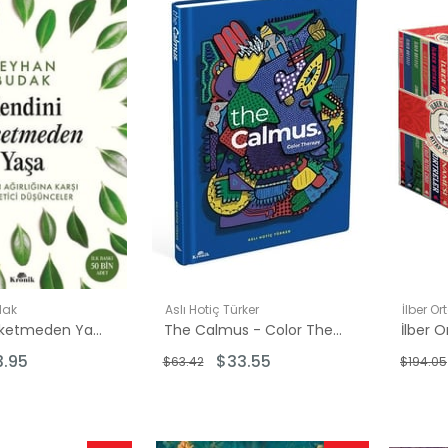
İndirim
İndirim
inde
%48İndirim
%47İndirim
dak
Aslı Hotiç Türker
İlber Or
Kendini Tüketmeden Yaşa - Hayatın Ağırlığına Karşı Hafifletici Düşünceler
The Calmus - Color Therapy
3.95
$33.55
$63.42
$194.05