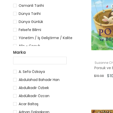
Osmanli Tarihi
Dünya Tarihi
Dünya Günlük
Felsefe Bilimi
Yönetim / İş Geliştirme / Kalite
Aile - Çocuk
Marka
Beden Sağlığı
Biography (History)
Suzanne C
Porsuk ve
Travel Memories
A. Sefa Özkaya
$1
$19.98
Borsa
Abdulahad Bahadır Han
Uyusturucu ve Alkolizm
Abdulkadir Özbek
Abdülkadir Özcan
Acar Baltaş
Adnan Dalgakıran