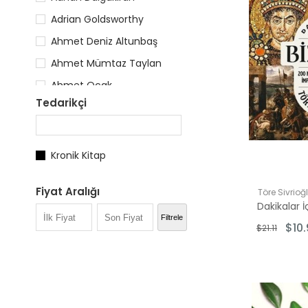
Adrian Goldsworthy
Ahmet Deniz Altunbaş
Ahmet Mümtaz Taylan
Ahmet Ocak
Tedarikçi
Ahmet Özcan
Ahmet Taşağıl
Ahmet Yurttakal
Kronik Kitap
Ahmet Yüksel
Fiyat Aralığı
Töre Sivrioğ
Akın Üner
$5.00 - $10.
Filtrele
$10
$21.11
$11.00 - $15.
$16.00 - $25
$26.00 - $3
$35.00 - $5