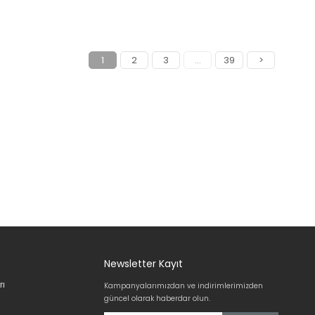
1
2
3
...
39
>
Newsletter Kayıt
rı
Kampanyalarımızdan ve indirimlerimizden
güncel olarak haberdar olun.