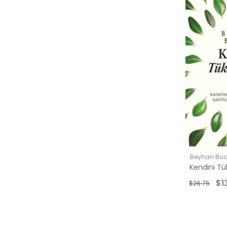
$50.00 üzer
Beyhan Bu
$1
$26.75