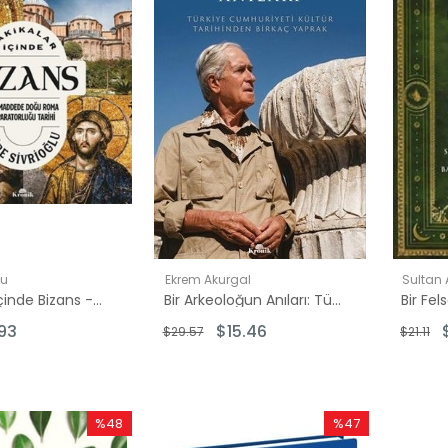
lu
Ekrem Akurgal
Sultan 
Dakikalar İçinde Bizans - 200 Maddede Doğu Roma İmparatorluğu Tarihi
Bir Arkeoloğun Anıları: Türkiye Cumhuriyeti Kültür Tarihinden Birkaç Yaprak
00
.93
$15.46
$29.57
$21.11
00
.00
5.00
%48
%47
0.00