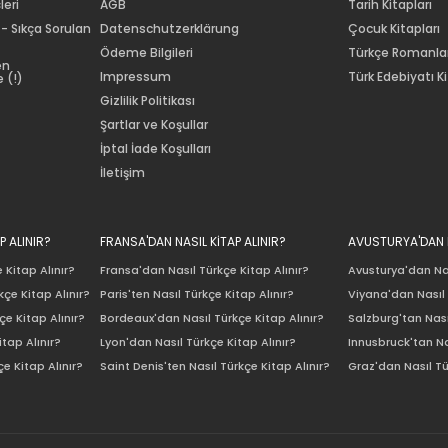
leri
AGB
Tarih Kitapları
 - Sıkça Sorulan
Datenschutzerklärung
Çocuk Kitapları
Ödeme Bilgileri
Türkçe Romanla
en
Impressum
Türk Edebiyatı Ki
 (!)
Gizlilik Politikası
Şartlar ve Koşullar
İptal İade Koşulları
İletişim
P ALINIR?
FRANSA'DAN NASIL KİTAP ALINIR?
AVUSTURYA'DAN N
 Kitap Alınır?
Fransa'dan Nasıl Türkçe Kitap Alınır?
Avusturya'dan Nas
çe Kitap Alınır?
Paris'ten Nasıl Türkçe Kitap Alınır?
Viyana'dan Nasıl 
e Kitap Alınır?
Bordeaux'dan Nasıl Türkçe Kitap Alınır?
Salzburg'tan Nası
itap Alınır?
Lyon'dan Nasıl Türkçe Kitap Alınır?
Innusbruck'tan Na
e Kitap Alınır?
Saint Denis'ten Nasıl Türkçe Kitap Alınır?
Graz'dan Nasıl Tü