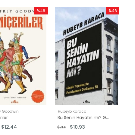
%48
%48
İndirim
İndirim
%48İndirim
%48İndirim
y Goodwin
Hubeyb Karaca
iler
Bu Senin Hayatın mı? Günlük Yaşamınızda Pazarlamanın Görünmez Eli
$12.44
$10.93
$21.11