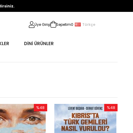
rsiniz.
Türkçe
Üye Girişi
Sepetim
0
KLER
DİNİ ÜRÜNLER
%48
%48
İndirim
İndirim
%48İndirim
%48İndirim