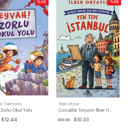
%48
%48
İndirim
İndirim
%48İndirim
%48İndirim
an Tielmann
İlber Ortaylı
 Zorlu Okul Yolu
Çocuklar Soruyor İlber Hoca Cevaplıyor: Yedi Tepe İstanbul
$12.44
$10.33
$19.98