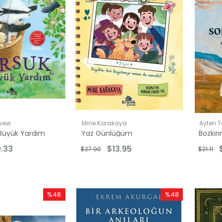
hiew
Mine Karakaya
Ayten T
 Büyük Yardım
Yaz Günlüğüm
Bozkır
0.33
$13.95
$27.90
$21.11
%48
%48
İndirim
İndirim
%48İndirim
%48İndirim