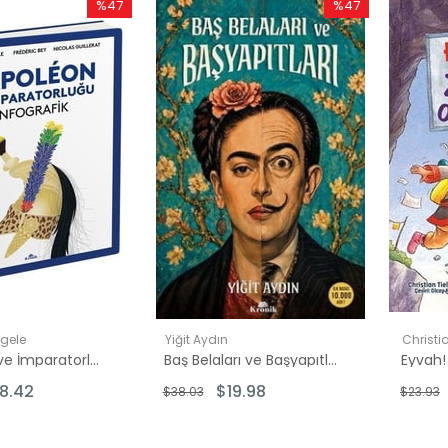
%47
%47
İndirim
İndirim
%47İndirim
%47İndirim
gele
Yiğit Aydın
Christi
Napoleon ve İmparatorluğu İnfografik
Baş Belaları ve Başyapıtları
Eyvah!
8.42
$19.98
$38.03
$23.93