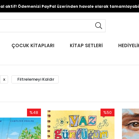
Pal aktif! Ödemenizi PayPal üzerinden havale olarak tamamlayabili
ÇOCUK KİTAPLARI
KİTAP SETLERİ
HEDİYELİ
Filtrelemeyi Kaldır
%48
%50
İndirim
İndirim
%48İndirim
%50İndirim