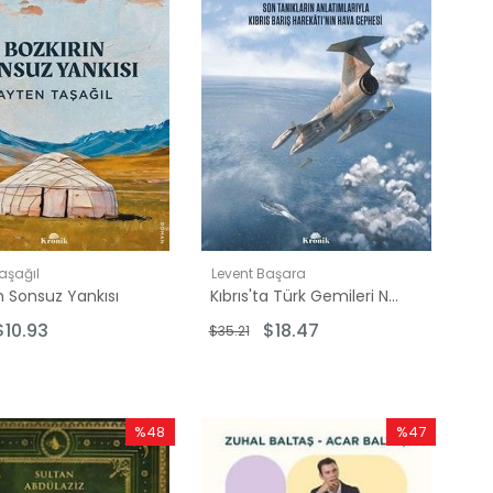
aşağıl
Levent Başara
ın Sonsuz Yankısı
Kıbrıs'ta Türk Gemileri Nasıl Vuruldu? Son Tanıkların Anlatımlarıyla Kıbrıs Barış Harekatı'nın Hava
$10.93
$18.47
$35.21
%48
%47
İndirim
İndirim
%48İndirim
%47İndirim