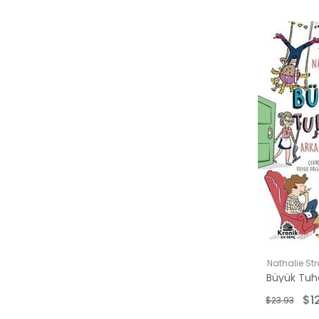
Nathalie Str
$1
$23.93