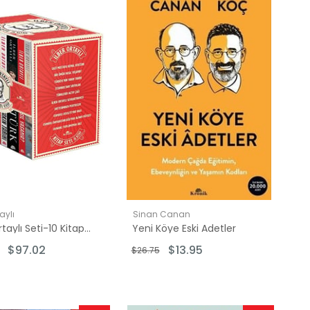
İndirim
İndirim
%50İndirim
%48İndirim
taylı
Sinan Canan
İlber Ortaylı Seti-10 Kitap Takım
Yeni Köye Eski Adetler
$97.02
$13.95
$26.75