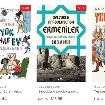
%48
%48
İndirim
İndirim
%48İndirim
%48İndirim
agier
Oğuzhan Çakır
Godfre
Büyük Tuhaf Ev 2 - Arkadaşlarla Birlikte
Selçuklu Anadolusunda Ermeniler - Haçlı Seferlerine Kadar
Yeniçer
2.44
$13.95
$26.75
$23.93