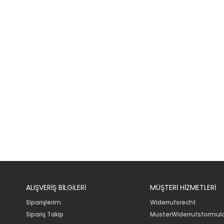
ALIŞVERİŞ BİLGiLERİ
MÜŞTERİ HİZMETLERİ
Siparişlerim
Widerrufsrecht
Sipariş Takip
MusterWiderrufsformul