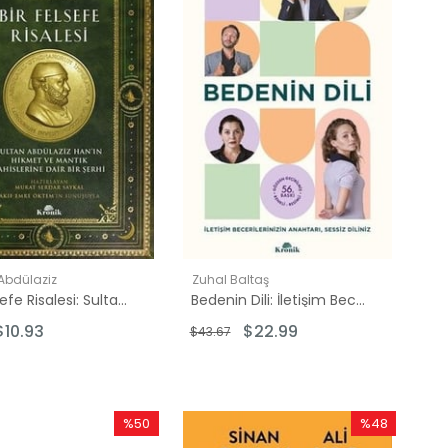
Abdülaziz
Zuhal Baltaş
Bir Felsefe Risalesi: Sultan Abdülaziz Han'ın Hikmet ve Mantık Bahislerine Dair Bir Şerhi
Bedenin Dili: İletişim Becerilerinizin Anahtarı Sessiz Diliniz
$10.93
$22.99
$43.67
%50
%48