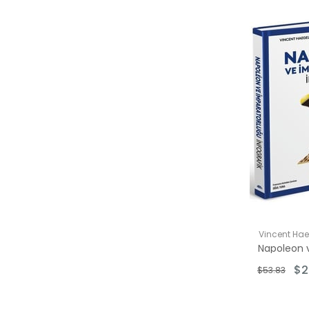
Vincent Hae
$2
$53.83