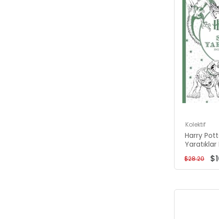
Kolektif
Harry Potte
Yaratıkla
$1
$28.20