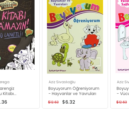
İndirim
İndirim
%50İndirim
%50İndirim
erega
Aziz Sivaslıoğlu
Aziz Si
rarengiz
Boyuyorum Öğreniyorum
Boyuy
 Kitabı
- Hayvanlar ve Yavruları
- Vüc
n Çünkü
1.36
$6.32
$12.63
$12.63