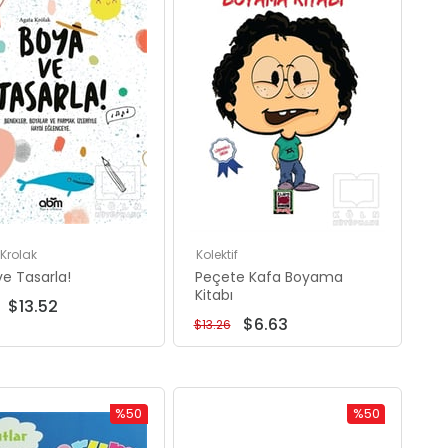
Krolak
Kolektif
e Tasarla!
Peçete Kafa Boyama
Kitabı
$13.52
$6.63
$13.26
%50
%50
İndirim
İndirim