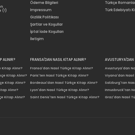
Ödeme Bilgileri
Türkçe Romanla
en
Impressum
Türk Edebiyatı Ki
 (!)
Gizlilik Politikası
Şartlar ve Koşullar
İptal İade Koşulları
İletişim
P ALINIR?
FRANSA'DAN NASIL KİTAP ALINIR?
AVUSTURYA'DAN N
 Kitap Alınır?
Fransa'dan Nasıl Türkçe Kitap Alınır?
Avusturya'dan Nas
çe Kitap Alınır?
Paris'ten Nasıl Türkçe Kitap Alınır?
Viyana'dan Nasıl 
e Kitap Alınır?
Bordeaux'dan Nasıl Türkçe Kitap Alınır?
Salzburg'tan Nası
itap Alınır?
Lyon'dan Nasıl Türkçe Kitap Alınır?
Innusbruck'tan Na
e Kitap Alınır?
Saint Denis'ten Nasıl Türkçe Kitap Alınır?
Graz'dan Nasıl Tü