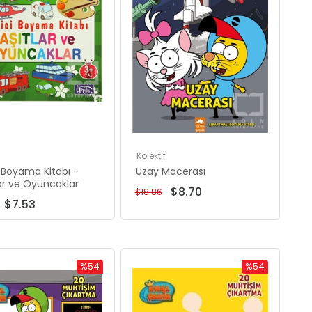
Kolektif
i Boyama Kitabı -
Uzay Macerası
ar ve Oyuncaklar
$8.70
$18.86
$7.53
%54
%54
İndirim
İndirim
%54İndirim
%54İndirim