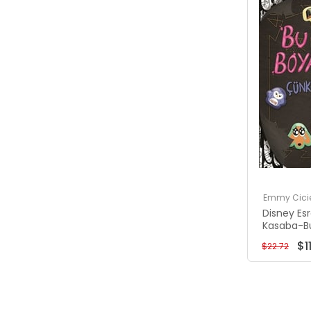
Emmy Cici
Disney Es
Kasaba-Bu
Boyamayı
$1
$22.72
Lanetli!