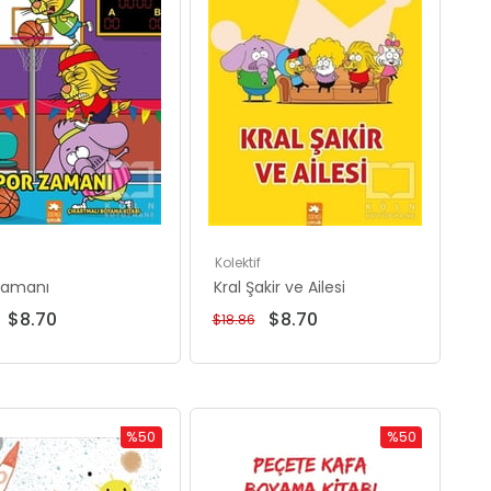
Kolektif
Zamanı
Kral Şakir ve Ailesi
$8.70
$8.70
$18.86
%50
%50
İndirim
İndirim
%50İndirim
%50İndirim