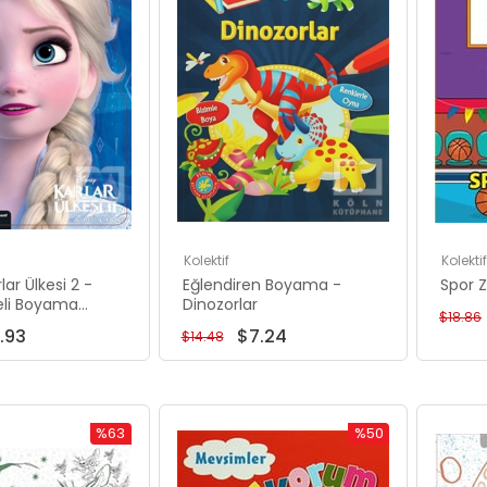
0
00
Kolektif
Kolektif
00
lar Ülkesi 2 -
Eğlendiren Boyama -
Spor 
.00
eli Boyama
Dinozorlar
$18.86
5.00
.93
$7.24
$14.48
%63
%50
İndirim
İndirim
%63İndirim
%50İndirim