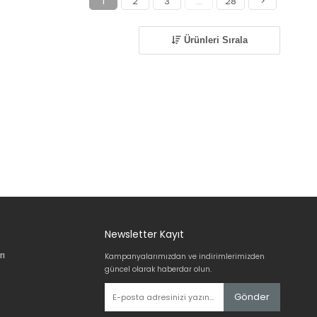
1
2
3
...
28
>
Ürünleri Sırala
Newsletter Kayıt
rı
Kampanyalarımızdan ve indirimlerimizden
güncel olarak haberdar olun.
Gönder