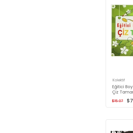
Kolektif
Eğitici Bo
Çiz Tama
$7
$15.07