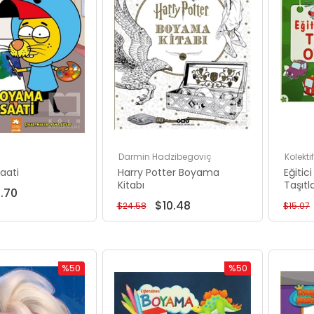
Darmin Hadzibegoviç
Kolektif
aati
Harry Potter Boyama
Eğitic
Kitabı
Taşıtl
.70
$10.48
$24.58
$15.07
%50
%50
İndirim
İndirim
%50İndirim
%50İndirim