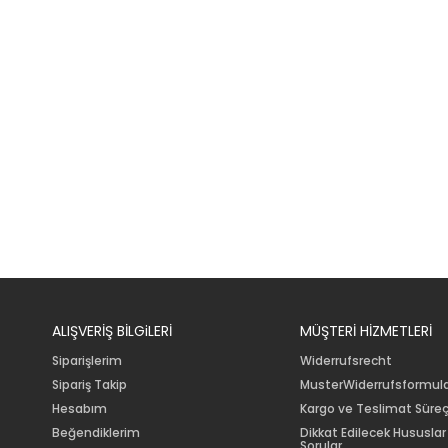
ALIŞVERİŞ BİLGiLERİ
MÜŞTERİ HİZMETLERİ
Siparişlerim
Widerrufsrecht
Sipariş Takip
MusterWiderrufsformul
Hesabım
Kargo ve Teslimat Süreç
Beğendiklerim
Dikkat Edilecek Hususlar
Sorular