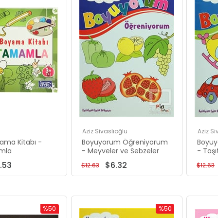
%50İndirim
%50İndirim
Aziz Sivaslıoğlu
Aziz Si
yama Kitabı -
Boyuyorum Öğreniyorum
Boyuy
mla
- Meyveler ve Sebzeler
- Taşı
.53
$6.32
$12.63
$12.63
%50
%50