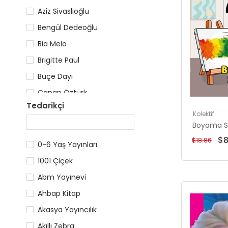
Aziz Sivaslıoğlu
Bengül Dedeoğlu
Bia Melo
Brigitte Paul
Buçe Dayı
Canan Öztürk
Tedarikçi
Ceyda Düvenci
Kolektif
Cordelia Evans
Boyama S
$8
$18.86
Darmin Hadzibegoviç
0-6 Yaş Yayınları
Demirhan Kadıoğlu
1001 Çiçek
Deniz Büyükbalya
Abm Yayınevi
Ahbap Kitap
Akasya Yayıncılık
Akıllı Zebra