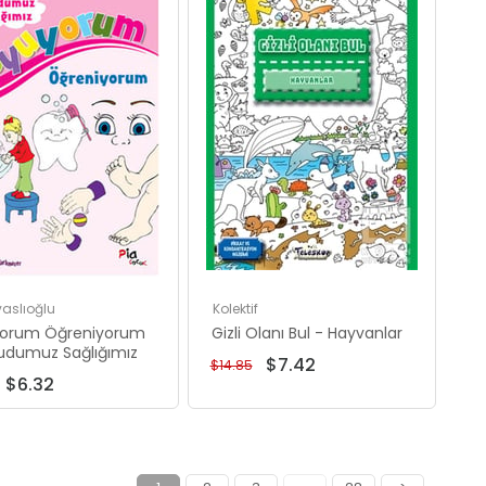
İndirim
İndirim
%50İndirim
%50İndirim
vaslıoğlu
Kolektif
orum Öğreniyorum
Gizli Olanı Bul - Hayvanlar
udumuz Sağlığımız
$7.42
$14.85
$6.32