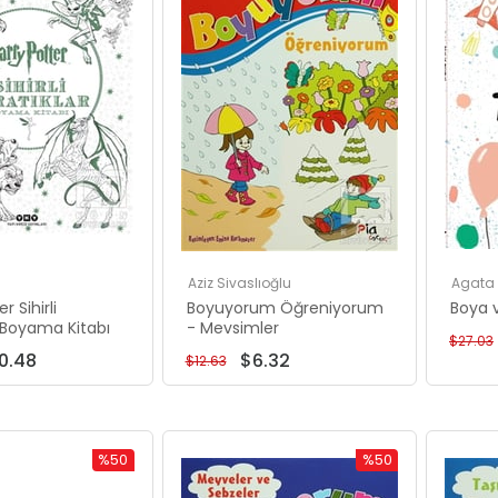
Aziz Sivaslıoğlu
Agata 
r Sihirli
Boyuyorum Öğreniyorum
Boya v
r Boyama Kitabı
- Mevsimler
$27.03
0.48
$6.32
$12.63
%50
%50
İndirim
İndirim