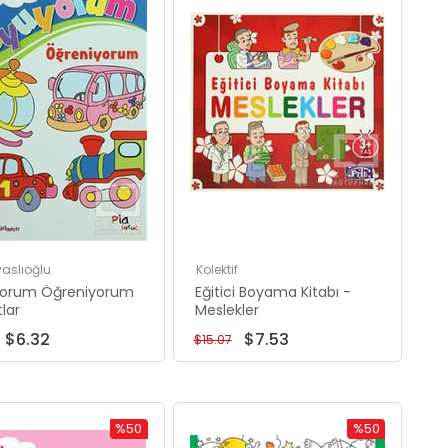
%50İndirim
%50İndirim
vaslıoğlu
Kolektif
orum Öğreniyorum
Eğitici Boyama Kitabı -
tlar
Meslekler
$6.32
$7.53
$15.07
%50
%50