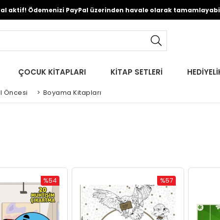
Pal aktif! Ödemenizi PayPal üzerinden havale olarak tamamlayabili
ÇOCUK KİTAPLARI
KİTAP SETLERİ
HEDİYELİ
l Öncesi
>
Boyama Kitapları
%54
%57
İndirim
İndirim
%54İndirim
%57İndirim