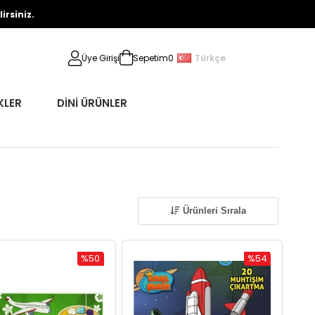
rsiniz.
Türkçe
Üye Girişi
Sepetim
0
KLER
DİNİ ÜRÜNLER
Ürünleri Sırala
%50
%54
İndirim
İndirim
%50İndirim
%54İndirim