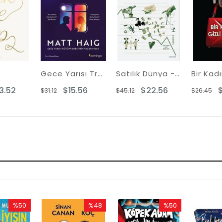
p
Gece Yarısı Treni
Satılık Dünya - Para Güç ve Yeryüzü Kaynaklarını Takas Eden Tüccarlar
3.52
$15.56
$22.56
$31.12
$45.12
$26.45
%50
%48
%50
Rabatt
Rabatt
Rabatt