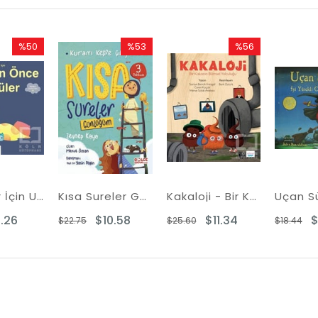
%50
%53
%56
Rabatt
Rabatt
Rabatt
%50Rabatt
%53Rabatt
%56Rabatt
Bebekler İçin Uykudan Önce Öyküler
Kısa Sureler Günlüğüm - Kur'an'ı Keşfe Çıkıyoruz - Fleksi Kapak
Kakaloji - Bir Kakanın Bilimsel Yolculuğu
Uçan S
.26
$10.58
$11.34
$
$22.75
$25.60
$18.44