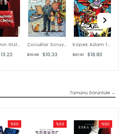
Bir Kadının Gizli Çantası
Çocuklar Soruyor İlber Hoca Cevaplıyor: Yedi Tepe İstanbul
Köpek Adam 14 - Koca Jim İnanıyor
$13.22
$10.33
$18.80
$19.98
$37.61
Tümünü Görüntüle →
%50
%53
%50
Rabatt
Rabatt
Rabatt