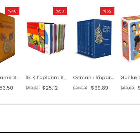
%48
%50
%62
Rabatt
Rabatt
Rabatt
%48Rabatt
%50Rabatt
%62Rabatt
Marifetname Seti - 2 Kitap Takım - Kutulu
İlk Kitaplarım Seti - 5 Kitap Takım
Osmanlı İmparatorluğu Tarihi 1300 - 1912 Seti - 5 Kitap Takım
53.50
$25.12
$99.89
$50.23
$263.01
$60.69