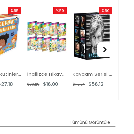
%55
%59
%50
Rabatt
Rabatt
Rabatt
%55Rabatt
%59Rabatt
%50Rabatt
Günlük Rutinlerim Seti - 5 Kitap Takım
İngilizce Hikaye Seti (10 Kitap) İlkokul 2.Sınıf Karekod Dinlemeli
Kavgam Serisi Seti - 6 Kitap Takım
$27.18
$16.00
$56.12
$39.29
$112.24
$88.60
Tümünü Görüntüle →