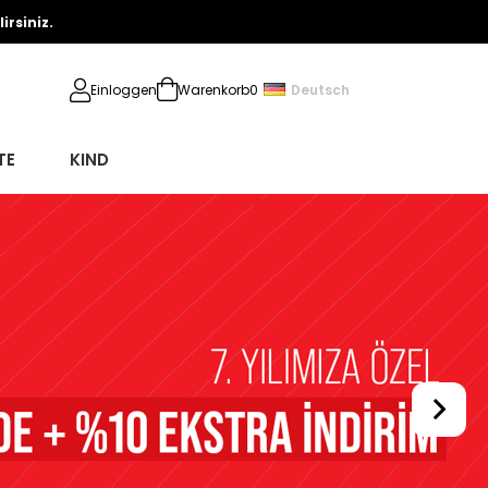
rsiniz.
Deutsch
Einloggen
Warenkorb
0
TE
KIND