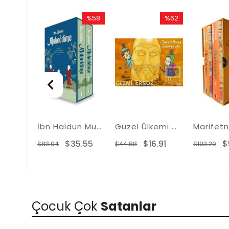
%58
%62
Rabatt
Rabatt
%58Rabatt
%62Rabatt
İbn Haldun Mukaddime Seti - 2 Kitap Takım - Kutulu
Güzel Ülkemi Geziyorum (10 Kitap Takım)
$35.55
$16.91
$
$83.94
$44.88
$103.20
Çocuk Çok
Satanlar