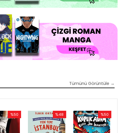
Tümünü Görüntüle →
%50
%48
%50
Rabatt
Rabatt
Rabatt
%50Rabatt
%48Rabatt
%50Rabatt