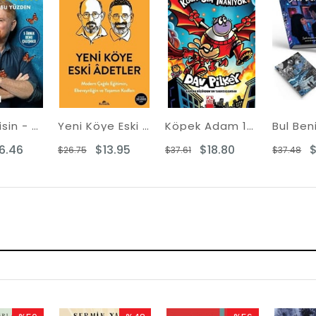
%50Rabatt
%48Rabatt
%50Rabatt
Çünkü İyisin - Sorunların Bu Yüzden
Yeni Köye Eski Adetler
Köpek Adam 14 - Koca Jim İnanıyor
Bul Ben
6.46
$13.95
$18.80
$
$26.75
$37.61
$37.48