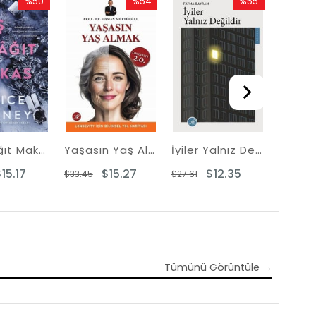
%50
%54
%55
Rabatt
Rabatt
Rabatt
%50Rabatt
%54Rabatt
%55Rabatt
Taş Kağıt Makas
Yaşasın Yaş Almak - Longevity İçin Bilimsel Yol Haritası
İyiler Yalnız Değildir
15.17
$15.27
$12.35
$33.45
$27.61
$42.67
Tümünü Görüntüle →