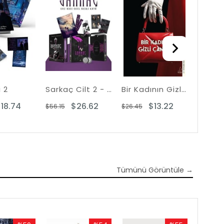
%50Rabatt
%53Rabatt
%50Rabatt
i 2
Sarkaç Cilt 2 - Göz Bağı - Özel Baskı - Tek Kitaplık Kutu
Bir Kadının Gizli Çantası
Balıkç
18.74
$26.62
$13.22
$56.15
$26.45
$27.90
Tümünü Görüntüle →