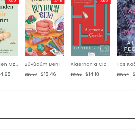
%50
%48
%56
Rabatt
Rabatt
Rabatt
%50Rabatt
%48Rabatt
%56Rabatt
Kendimden Özür Dilerim
Büyüdüm Ben!
Algernon’a Çiçekler
14.95
$15.46
$14.10
$
$29.57
$31.82
$30.34