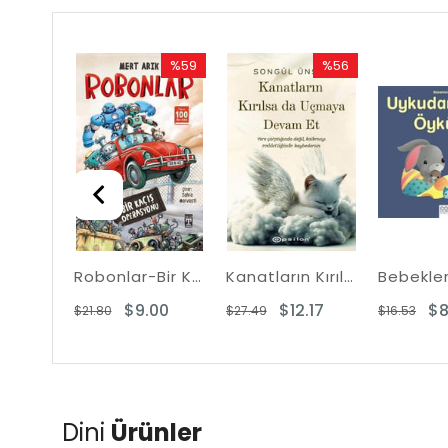
%50
%59
%56
Rabatt
Rabatt
Rabatt
%50Rabatt
%59Rabatt
%56Rabatt
Bu Vücut Benim! Ben Ne Dersem O Olur!
Robonlar-Bir Kaçış Operasyonu
Kanatların Kırılsa da Uçmaya Devam Et
3.04
$9.00
$12.17
$8
$21.80
$27.49
$16.53
Dini
Ürünler