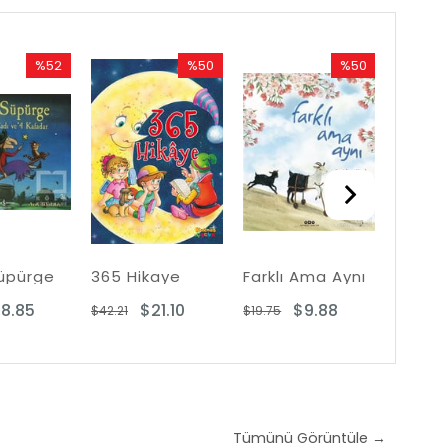
%52
%50
%50
Rabatt
Rabatt
Rabatt
%52Rabatt
%50Rabatt
%50Rabatt
üpürge
365 Hikaye
Farklı Ama Aynı
8.85
$21.10
$9.88
$42.21
$19.75
$30.24
Tümünü Görüntüle →