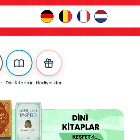
er
Dini Kitaplar
Hediyelikler