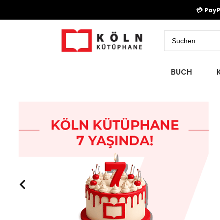
💳 Pay
BUCH