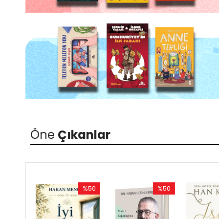
Öne
Çıkanlar
%50
%50
Rabatt
Rabatt
%50Rabatt
%50Rabatt