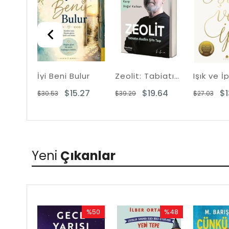
İyi Beni Bulur
Zeolit: Tabiatın Kadim Şifa Taşı - Toksin Sağanağına Karşı Doğal Kalkan
Işık ve İ
$15.27
$19.64
$1
$30.53
$39.29
$27.03
Yeni
Çıkanlar
%50
%48
Rabatt
Rabatt