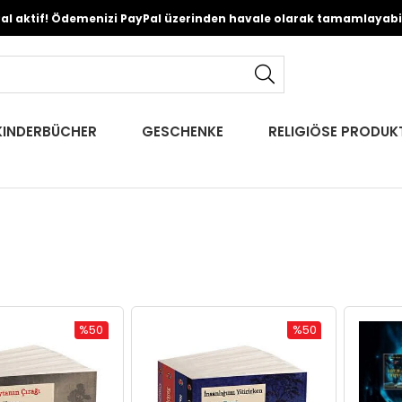
Pal aktif! Ödemenizi PayPal üzerinden havale olarak tamamlayabili
KINDERBÜCHER
GESCHENKE
RELIGIÖSE PRODUK
%50
%50
Rabatt
Rabatt
%50Rabatt
%50Rabatt