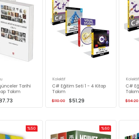
lu
Kolektif
Kolektif
şünceler Tarihi
C# Eğitim Seti 1 - 4 Kitap
C# Eği
itap Takım
Takım
Takım
87.73
$51.29
$110.00
$94.20
%50
%60
Rabatt
Rabatt