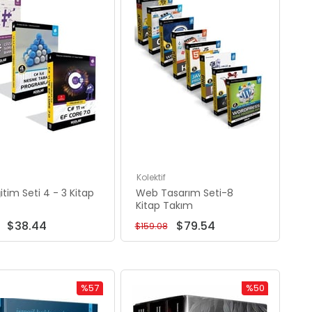
Kolektif
tim Seti 4 - 3 Kitap
Web Tasarım Seti-8
Kitap Takım
$38.44
$79.54
$159.08
%57
%50
Rabatt
Rabatt