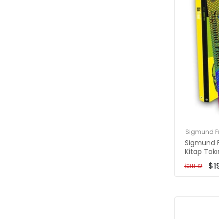
Sigmund F
Sigmund F
Kitap Tak
$1
$38.12