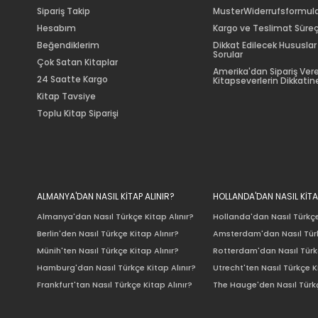
Sipariş Takip
MusterWiderrufsformul
Hesabım
Kargo ve Teslimat Süreç
Beğendiklerim
Dikkat Edilecek Hususlar
Sorular
Çok Satan Kitaplar
Amerika'dan Sipariş Ver
24 Saatte Kargo
Kitapseverlerin Dikkatine
Kitap Tavsiye
Toplu Kitap Siparişi
ALMANYA'DAN NASIL KİTAP ALINIR?
HOLLANDA'DAN NASIL KİTA
Almanya'dan Nasıl Türkçe Kitap Alınır?
Hollanda'dan Nasıl Türkçe
Berlin'den Nasıl Türkçe Kitap Alınır?
Amsterdam'dan Nasıl Türk
Münih'ten Nasıl Türkçe Kitap Alınır?
Rotterdam'dan Nasıl Türkç
Hamburg'dan Nasıl Türkçe Kitap Alınır?
Utrecht'ten Nasıl Türkçe K
Frankfurt'tan Nasıl Türkçe Kitap Alınır?
The Hauge'den Nasıl Türkç