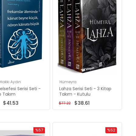
%57Rabatt
%50Rabatt
 Hakkı Aydın
Hümeyra
elsefesi Serisi Seti -
Lahza Serisi Seti - 3 Kitap
ap Takım
Takım - Kutulu
$41.53
$38.61
$77.22
%57
%52