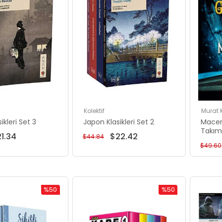
Kolektif
Murat
ikleri Set 3
Japon Klasikleri Set 2
Macera
Takım
1.34
$22.42
$44.84
$49.60
%50
%50
Rabatt
Rabatt
%50Rabatt
%50Rabatt