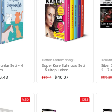
0
00
y
Bertan Kodamanoğlu
Kolektif
00
vanlar Seti - 4
Süper Kare Bulmaca Seti
Siber 
.00
ım
- 5 Kitap Takım
2 - 7 
5.00
6.43
$40.07
$80.14
$172.28
0.00
%50
%53
Rabatt
Rabatt
%50Rabatt
%53Rabatt