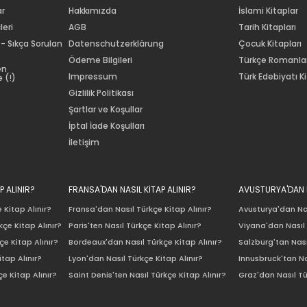
ar
Hakkımızda
İslami Kitaplar
leri
AGB
Tarih Kitapları
 - Sıkça Sorulan
Datenschutzerklärung
Çocuk Kitapları
Ödeme Bilgileri
Türkçe Romanla
en
Impressum
Türk Edebiyatı Ki
 (!)
Gizlilik Politikası
Şartlar ve Koşullar
İptal İade Koşulları
İletişim
P ALINIR?
FRANSA'DAN NASIL KİTAP ALINIR?
AVUSTURYA'DAN N
 Kitap Alınır?
Fransa'dan Nasıl Türkçe Kitap Alınır?
Avusturya'dan Nas
çe Kitap Alınır?
Paris'ten Nasıl Türkçe Kitap Alınır?
Viyana'dan Nasıl 
e Kitap Alınır?
Bordeaux'dan Nasıl Türkçe Kitap Alınır?
Salzburg'tan Nası
itap Alınır?
Lyon'dan Nasıl Türkçe Kitap Alınır?
Innusbruck'tan Na
e Kitap Alınır?
Saint Denis'ten Nasıl Türkçe Kitap Alınır?
Graz'dan Nasıl Tü