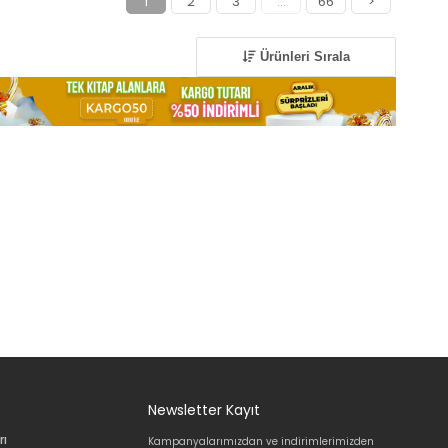
1
2
3
...
66
>
Ürünleri Sırala
Newsletter Kayıt
rı
Kampanyalarımızdan ve indirimlerimizden