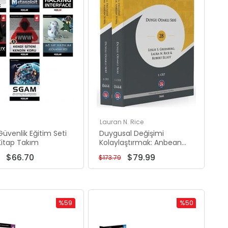
Lauran N. Rice
Güvenlik Eğitim Seti
Duygusal Değişimi
Kitap Takım
Kolaylaştırmak: Anbean
Süreç Seti - 2 Kitap
$66.70
$79.99
$173.79
Takım
%59
%50
Rabatt
Rabatt
%59Rabatt
%50Rabatt