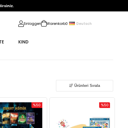
rsiniz.
Deutsch
Einloggen
Warenkorb
0
TE
KIND
Ürünleri Sırala
%50
%50
Rabatt
Rabatt
%50Rabatt
%50Rabatt