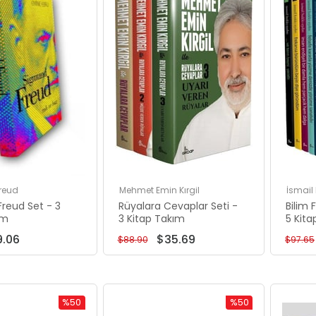
%50Rabatt
%60Rabatt
reud
Mehmet Emin Kırgil
İsmail
reud Set - 3
Rüyalara Cevaplar Seti -
Bilim F
ım
3 Kitap Takım
5 Kit
9.06
$35.69
$88.90
$97.65
%50
%50