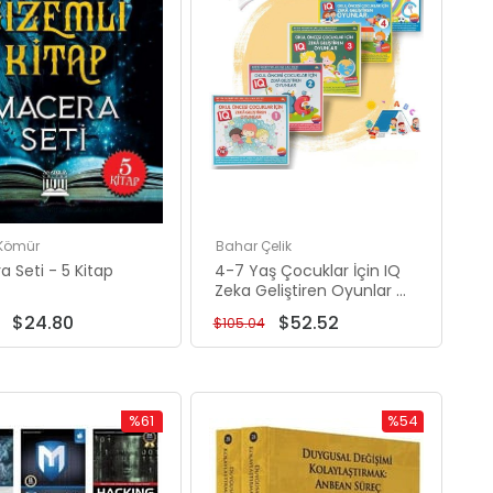
 Kömür
Bahar Çelik
 Seti - 5 Kitap
4-7 Yaş Çocuklar İçin IQ
Zeka Geliştiren Oyunlar -
5 Kitap Takım
$24.80
$52.52
$105.04
%61
%54
Rabatt
Rabatt
%61Rabatt
%54Rabatt