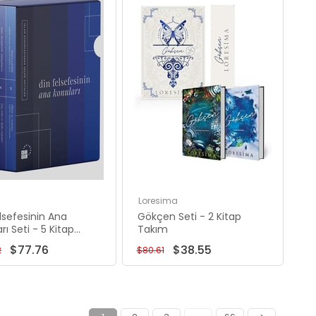
Rabatt
Rabatt
%57Rabatt
%52Rabatt
Loresima
lsefesinin Ana
Gökçen Seti - 2 Kitap
rı Seti - 5 Kitap
Takım
 - Kutulu
$77.76
$38.55
2
$80.61