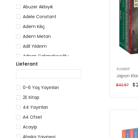
Abuzer Akbıyık
Adele Constant
Adem Kılıç
Adem Metan
Adil Yıldırım
Adnan Çakmakçıoğlu
Lieferant
Adriana Mather
Kolektif
Afife Çoruk
Japon Klas
$2
$42.67
Ahmet Arslan
0-6 Yaş Yayınları
Ahmet Baki Yerli
2E Kitap
Ahmet Bilal Yaprakdal
44 Yayınları
A4 Ofset
Acayip
Ahıska Yayınevi