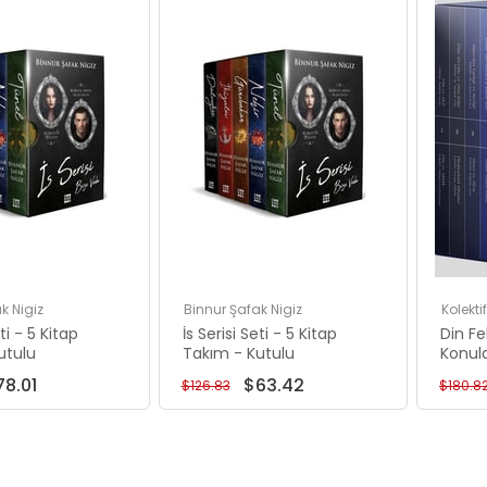
Rabatt
Rabatt
%50Rabatt
%50Rabatt
k Nigiz
Binnur Şafak Nigiz
Kolektif
eti - 5 Kitap
İs Serisi Seti - 5 Kitap
Din Fe
utulu
Takım - Kutulu
Konula
Takım
78.01
$63.42
$126.83
$180.8