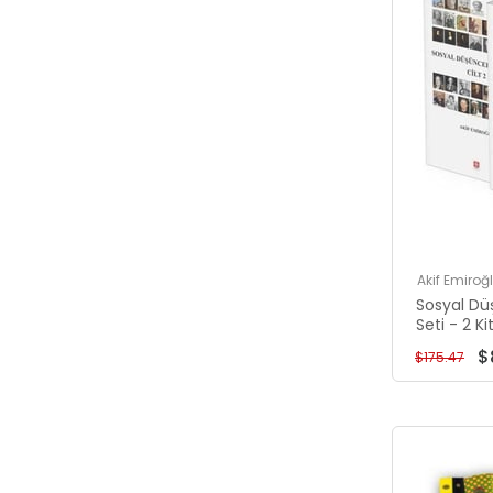
Akif Emiroğ
Sosyal Dü
Seti - 2 K
$
$175.47