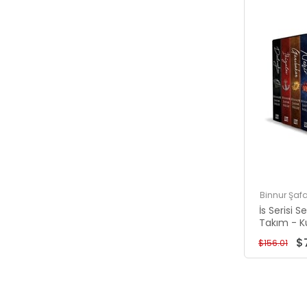
Binnur Şafa
İs Serisi S
Takım - K
$
$156.01