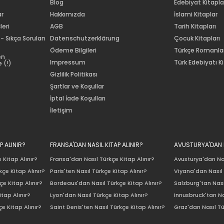
Blog
Edebiyat Kitapla
ar
Hakkımızda
İslami Kitaplar
leri
AGB
Tarih Kitapları
 - Sıkça Sorulan
Datenschutzerklärung
Çocuk Kitapları
Ödeme Bilgileri
Türkçe Romanla
en
Impressum
Türk Edebiyatı Ki
 (!)
Gizlilik Politikası
Şartlar ve Koşullar
İptal İade Koşulları
İletişim
P ALINIR?
FRANSA'DAN NASIL KİTAP ALINIR?
AVUSTURYA'DAN N
 Kitap Alınır?
Fransa'dan Nasıl Türkçe Kitap Alınır?
Avusturya'dan Nas
çe Kitap Alınır?
Paris'ten Nasıl Türkçe Kitap Alınır?
Viyana'dan Nasıl 
e Kitap Alınır?
Bordeaux'dan Nasıl Türkçe Kitap Alınır?
Salzburg'tan Nası
itap Alınır?
Lyon'dan Nasıl Türkçe Kitap Alınır?
Innusbruck'tan Na
e Kitap Alınır?
Saint Denis'ten Nasıl Türkçe Kitap Alınır?
Graz'dan Nasıl Tü