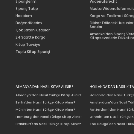
Siparişlerim
Widerrufsrecht
Sipariş Takip
MusterWiderrufsformul
Hesabım
Kargo ve Teslimat Süreç
Beğendiklerim
Dikkat Edilecek Hususlar
Sorular
Çok Satan Kitaplar
Amerika'dan Sipariş Ver
24 Saatte Kargo
Kitapseverlerin Dikkatine
Kitap Tavsiye
Toplu Kitap Siparişi
ALMANYA'DAN NASIL KİTAP ALINIR?
HOLLANDA'DAN NASIL KİTA
Almanya'dan Nasıl Türkçe Kitap Alınır?
Hollanda'dan Nasıl Türkçe
Berlin'den Nasıl Türkçe Kitap Alınır?
Amsterdam'dan Nasıl Türk
Münih'ten Nasıl Türkçe Kitap Alınır?
Rotterdam'dan Nasıl Türkç
Hamburg'dan Nasıl Türkçe Kitap Alınır?
Utrecht'ten Nasıl Türkçe K
Frankfurt'tan Nasıl Türkçe Kitap Alınır?
The Hauge'den Nasıl Türkç