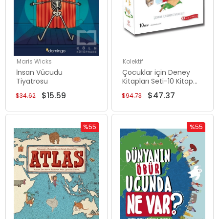
Maris Wicks
Kolektif
İnsan Vücudu
Çocuklar için Deney
Tiyatrosu
Kitapları Seti-10 Kitap
Takım
$15.59
$47.37
$34.62
$94.73
%55
%55
Rabatt
Rabatt
%55Rabatt
%55Rabat