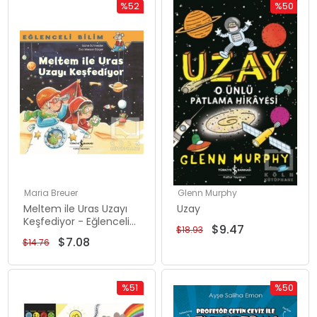
%52
%50
Rabatt
Rabatt
%52Rabatt
%50Rabat
Maria Breuer
Glenn Murphy
Meltem ile Uras Uzayı
Uzay
Keşfediyor - Eğlenceli
$9.47
$18.93
Bilim
$7.08
$14.76
%51
%50
Rabatt
Rabatt
%51Rabatt
%50Rabat