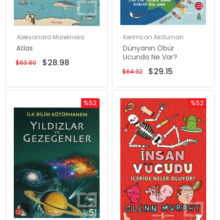
Aleksandra Mizielinska
Kerimcan Akduman
Atlas
Dünyanın Öbür
Ucunda Ne Var?
$28.98
$63.80
$29.15
$64.32
%52
%52
Rabatt
Rabatt
%52Rabatt
%52Rabat