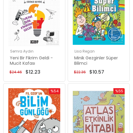
Semra Aydın
Lisa Regan
Yeni Bir Fikrim Geldi -
Minik Gezginler Süper
Mucit Kafası
Bilimci
$12.23
$10.57
$24.46
$22.36
%54
%55
Rabatt
Rabatt
%54Rabatt
%55Rabat