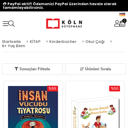
💳 PayPal aktif! Ödemenizi PayPal üzerinden havale olarak
tamamlayabilirsiniz.
0
Startseite
>
KİTAP
>
Kinderbücher
>
Okul Çağı
>
6+ Yaş Bilim
Sonuçları Filtrele
Ürünleri Sırala
%55
%50
Rabatt
Rabatt
%55Rabatt
%50Rabat