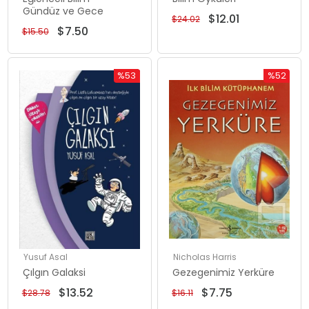
Gündüz ve Gece
$12.01
$24.02
$7.50
$15.50
%53
%52
Rabatt
Rabatt
%53Rabatt
%52Rabat
Yusuf Asal
Nicholas Harris
Çılgın Galaksi
Gezegenimiz Yerküre
$13.52
$7.75
$28.78
$16.11