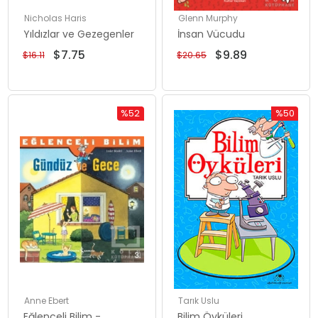
Nicholas Haris
Glenn Murphy
Yıldızlar ve Gezegenler
İnsan Vücudu
$7.75
$9.89
$16.11
$20.65
%52
%50
Rabatt
Rabatt
%52Rabatt
%50Rabat
Anne Ebert
Tarık Uslu
Eğlenceli Bilim -
Bilim Öyküleri