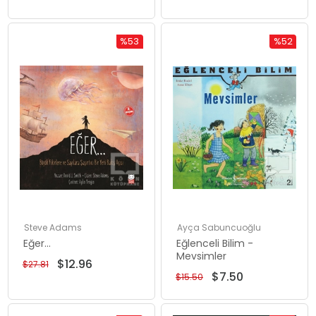
%53
%52
Rabatt
Rabatt
%53Rabatt
%52Rabat
Steve Adams
Ayça Sabuncuoğlu
Eğer...
Eğlenceli Bilim -
Mevsimler
$12.96
$27.81
$7.50
$15.50