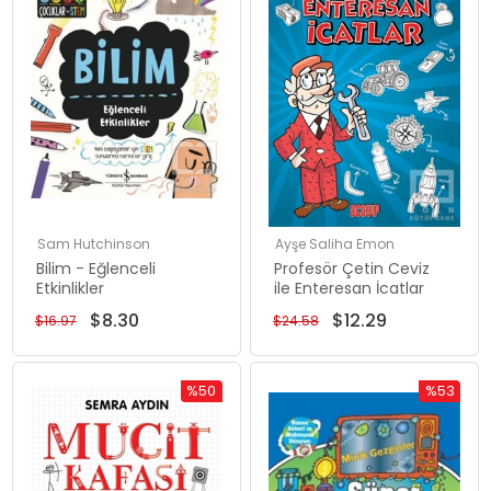
Sam Hutchinson
Ayşe Saliha Emon
Bilim - Eğlenceli
Profesör Çetin Ceviz
Etkinlikler
ile Enteresan İcatlar
$8.30
$12.29
$16.97
$24.58
%50
%53
Rabatt
Rabatt
%50Rabatt
%53Rabat