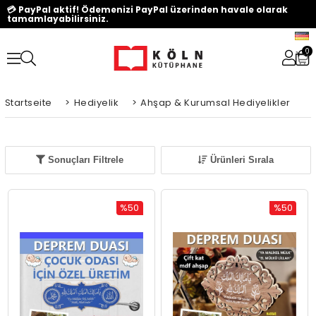
💳 PayPal aktif! Ödemenizi PayPal üzerinden havale olarak
tamamlayabilirsiniz.
0
Startseite
>
Hediyelik
>
Ahşap & Kurumsal Hediyelikler
Sonuçları Filtrele
Ürünleri Sırala
%50
%50
Rabatt
Rabatt
%50Rabatt
%50Rabat