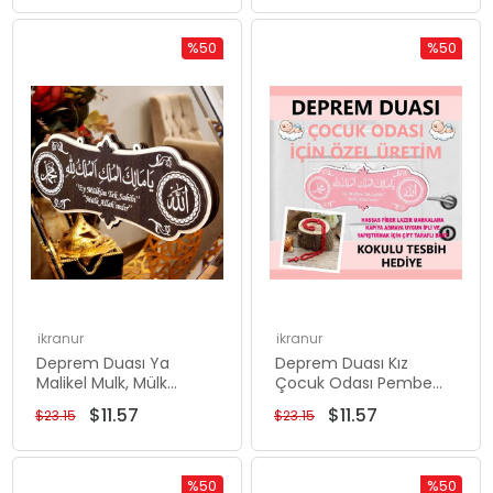
Duası Tablo
%50
%50
Rabatt
Rabatt
%50Rabatt
%50Rabat
ikranur
ikranur
Deprem Duası Ya
Deprem Duası Kız
Malikel Mulk, Mülk
Çocuk Odası Pembe
Allahındır Venge Rengi
25*10 Tablo Ya Malikel
$11.57
$11.57
$23.15
$23.15
25*10 Cm Tablo
Mulk Elmülkü Lillah
%50
%50