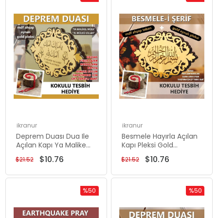
Rabatt
Rabatt
%50Rabatt
%50Rabat
ikranur
ikranur
Deprem Duası Dua Ile
Besmele Hayırla Açılan
Açılan Kapı Ya Malike
Kapı Pleksi Gold
Mulk Elips Gold Pleksili
Desenli Tablo 20*13,5
$10.76
$10.76
$21.52
$21.52
cm
%50
%50
Rabatt
Rabatt
%50Rabatt
%50Rabat