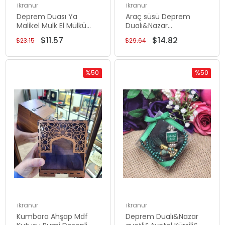
ikranur
ikranur
Deprem Duası Ya
Araç süsü Deprem
Malikel Mulk El Mülkü
Dualı&Nazar
Lillah, Mülk Allahındır
ayetli&Ayetel kürsili
$11.57
$14.82
$23.15
$29.64
Kokulu Tesbih Hediyeli
Mini Kuran Lüks
25*10 Cm Tablo
Zikirmatik Yeşil Kutu
%50
%50
Rabatt
Rabatt
%50Rabatt
%50Rabat
ikranur
ikranur
Kumbara Ahşap Mdf
Deprem Dualı&Nazar