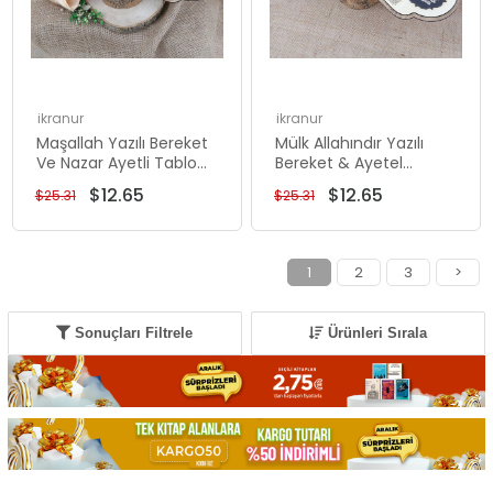
ikranur
ikranur
Maşallah Yazılı Bereket
Mülk Allahındır Yazılı
Ve Nazar Ayetli Tablo
Bereket & Ayetel
40x14cm
Kürsülü Tablo & Malikel
$12.65
$12.65
$25.31
$25.31
Mülk Kapı Duası 40*14
cm
1
2
3
>
Sonuçları Filtrele
Ürünleri Sırala