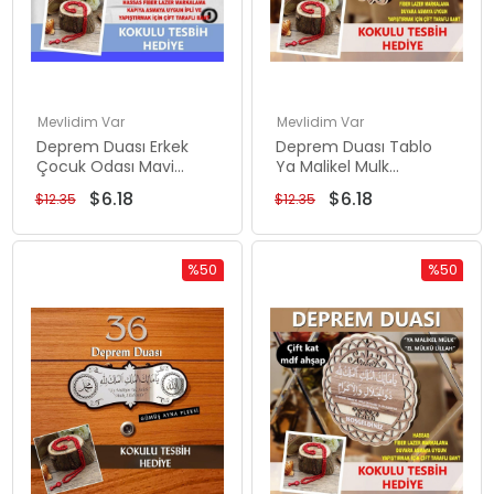
Mevlidim Var
Mevlidim Var
Deprem Duası Erkek
Deprem Duası Tablo
Çocuk Odası Mavi
Ya Malikel Mulk
25*10 Tablo Ya Malikel
Kemence Renk
$6.18
$6.18
$12.35
$12.35
Mulk El Mülkü Lillah
Tarama 20*13,5
%50
%50
Rabatt
Rabatt
%50Rabatt
%50Rabat