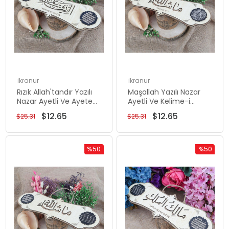
ikranur
ikranur
Rızık Allah'tandır Yazılı
Maşallah Yazılı Nazar
Nazar Ayetli Ve Ayetel
Ayetli Ve Kelime-i
Kürsi Tablo 40x14cm
Tevhid Dualı Tablo
$12.65
$12.65
$25.31
$25.31
40x14cm
%50
%50
Rabatt
Rabatt
%50Rabatt
%50Rabat