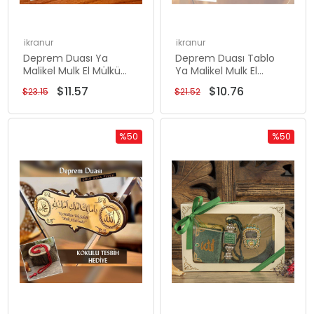
ikranur
ikranur
Deprem Duası Ya
Deprem Duası Tablo
Malikel Mulk El Mülkü
Ya Malikel Mulk El
Lillah, Mülk Allahındır
Mülkü Lillah 20*20
$11.57
$10.76
$23.15
$21.52
Kokulu Tesbih Hediyeli
Yuvarlak Desenli
25*10 Cm Tablo
Kemence Renk
Tarama
%50
%50
Rabatt
Rabatt
%50Rabatt
%50Rabat