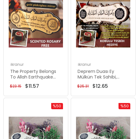
ikranur
ikranur
The Property Belongs
Deprem Duası Ey
To Allah Earthquake
Mülkün Tek Sahibi,
Prayer Gold Plexiglass
Mülk Allahındır Ya
$11.57
$12.65
$23.15
$25.31
25*10 Table, Ya Malikel
Malikel Mulk El Mülkü
Mülk
Lillah 40*14 Tablo
%50
%50
Rabatt
Rabatt
%50Rabatt
%50Rabat