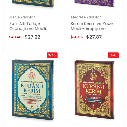
Merve Yayınları
Medrese Yayınları
Satır Altı Türkçe
Kuranı Kerim ve Yüce
Okunuşlu ve Mealli
Meali - Arapça ve
Kuranı Kerim - Üçlü
Meal - Cami Boy - Lila
$27.22
$27.87
$49.48
$50.66
Kuran - Rahle Boy -
Renk - Medrese
Lacivert Renk - Merve
Kitabevi
Yayınları
%45
%45
Rabatt
Rabatt
%45Rabatt
%45Rabat