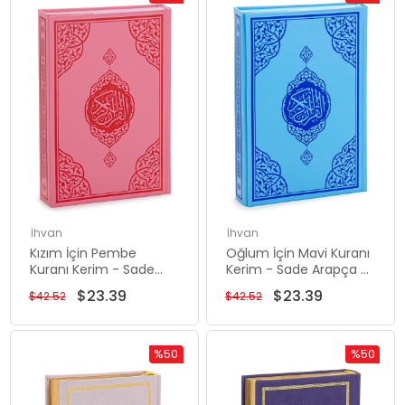
Rabatt
Rabatt
%45Rabatt
%45Rabat
İhvan
İhvan
Kızım İçin Pembe
Oğlum İçin Mavi Kuranı
Kuranı Kerim - Sade
Kerim - Sade Arapça -
Arapça - Orta Boy -
Orta Boy - Sesli Kuran
$23.39
$23.39
$42.52
$42.52
Sesli Kuran - Bilgisayar
- Bilgisayar Hatlı
Hatlı
%50
%50
Rabatt
Rabatt
%50Rabatt
%50Rabat