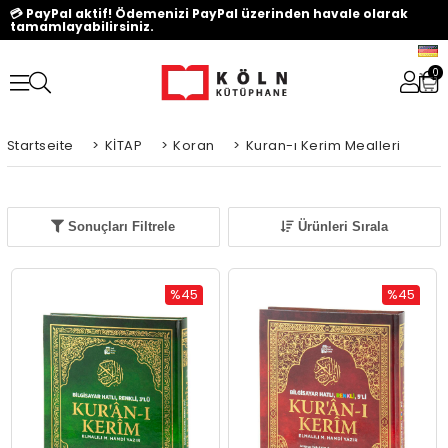
💳 PayPal aktif! Ödemenizi PayPal üzerinden havale olarak
tamamlayabilirsiniz.
0
Startseite
>
KİTAP
>
Koran
>
Kuran-ı Kerim Mealleri
Sonuçları Filtrele
Ürünleri Sırala
%45
%45
Rabatt
Rabatt
%45Rabatt
%45Rabat