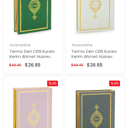
ihvanonline
ihvanonline
Termo Deri Ciltli Kuranı
Termo Deri Ciltli Kuranı
Kerim Ahmet Hüsrev
Kerim Ahmet Hüsrev
Hatlı Hafız Boy Yeşil
Hatlı Hafız Boy Beyaz
$26.65
$26.65
$48.45
$48.45
%45
%45
Rabatt
Rabatt
%45Rabatt
%45Rabat