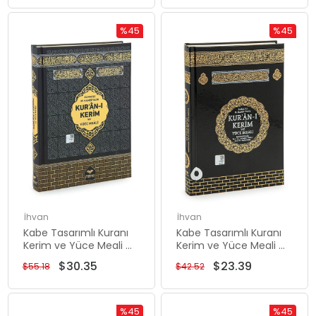
%45
%45
Rabatt
Rabatt
%45Rabatt
%45Rabat
İhvan
İhvan
Kabe Tasarımlı Kuranı
Kabe Tasarımlı Kuranı
Kerim ve Yüce Meali -
Kerim ve Yüce Meali -
Rahle Boy - Bilgisayar
Orta Boy - Bilgisayar
$30.35
$23.39
$55.18
$42.52
Hatlı
Hatlı
%45
%45