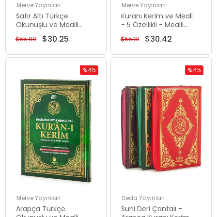
Merve Yayınları
Merve Yayınları
Satır Altı Türkçe
Kuranı Kerim ve Meali
Okunuşlu ve Mealli
- 5 Özellikli - Mealli
Kuranı Kerim - Üçlü
Kuran - Cami Boy -
$30.25
$30.42
$55.00
$55.31
Kuran - Cami Boy -
Bordo Renk - Merve
Lacivert Renk - Merve
Yayınları
Yayınları
%45
%45
Rabatt
Rabatt
%45Rabatt
%45Rabat
Merve Yayınları
Seda Yayınları
Arapça Türkçe
Suni Deri Çantalı -