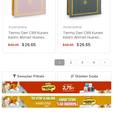
ihvanonline
ihvanonline
Termo Deri Ciltli Kuranı
Termo Deri Ciltli Kuranı
Kerim Ahmet Hüsrev
Kerim Ahmet Hüsrev
Hatlı Hafız Boy Pembe
Hatlı Hafız Boy Gri
$26.65
$26.65
$48.45
$48.45
1
2
3
4
>
Sonuçları Filtrele
Ürünleri Sırala