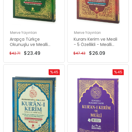
Merve Yayınları
Merve Yayınları
Arapça Türkçe
Kuranı Kerim ve Meali
Okunuşlu ve Mealli
- 5 Özellikli - Mealli
Kuranı Kerim - Üçlü
Kuran - Rahle Boy -
$23.49
$26.09
$42.71
$47.43
Kuran - Rahle Boy -
Bordo Renk - Merve
Yeşil Renk - Merve
Yayınları
Yayınları
%45
%45
Rabatt
Rabatt
%45Rabatt
%45Rabat