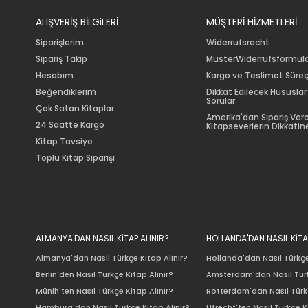
ALIŞVERİŞ BİLGiLERİ
MÜŞTERİ HİZMETLERİ
Siparişlerim
Widerrufsrecht
Sipariş Takip
MusterWiderrufsformul
Hesabım
Kargo ve Teslimat Süreç
Beğendiklerim
Dikkat Edilecek Hususlar
Sorular
Çok Satan Kitaplar
Amerika'dan Sipariş Ver
24 Saatte Kargo
Kitapseverlerin Dikkatine
Kitap Tavsiye
Toplu Kitap Siparişi
ALMANYA'DAN NASIL KİTAP ALINIR?
HOLLANDA'DAN NASIL KİTA
Almanya'dan Nasıl Türkçe Kitap Alınır?
Hollanda'dan Nasıl Türkçe
Berlin'den Nasıl Türkçe Kitap Alınır?
Amsterdam'dan Nasıl Türk
Münih'ten Nasıl Türkçe Kitap Alınır?
Rotterdam'dan Nasıl Türkç
Hamburg'dan Nasıl Türkçe Kitap Alınır?
Utrecht'ten Nasıl Türkçe K