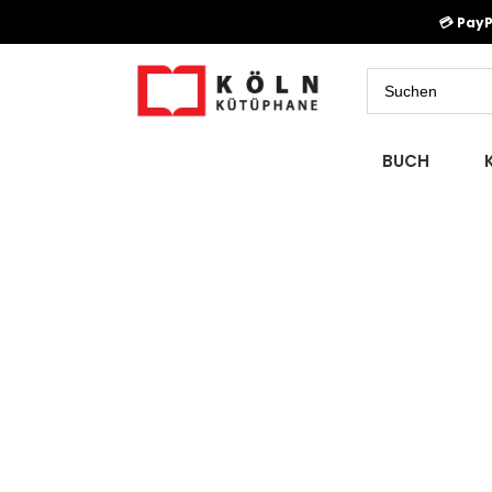
💳 Pay
BUCH