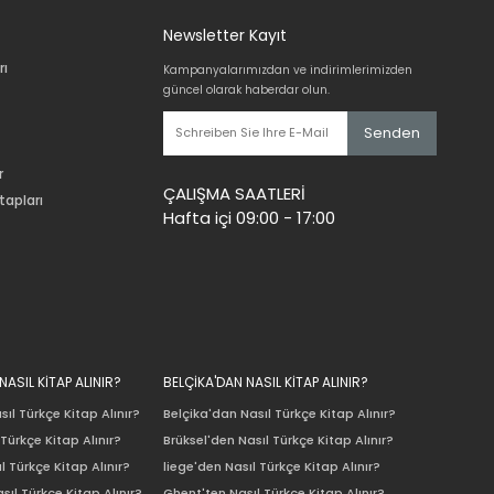
Newsletter Kayıt
rı
Kampanyalarımızdan ve indirimlerimizden
güncel olarak haberdar olun.
Senden
r
ÇALIŞMA SAATLERİ
tapları
Hafta içi 09:00 - 17:00
ASIL KİTAP ALINIR?
BELÇİKA'DAN NASIL KİTAP ALINIR?
ıl Türkçe Kitap Alınır?
Belçika'dan Nasıl Türkçe Kitap Alınır?
Türkçe Kitap Alınır?
Brüksel'den Nasıl Türkçe Kitap Alınır?
l Türkçe Kitap Alınır?
liege'den Nasıl Türkçe Kitap Alınır?
sıl Türkçe Kitap Alınır?
Ghent'ten Nasıl Türkçe Kitap Alınır?