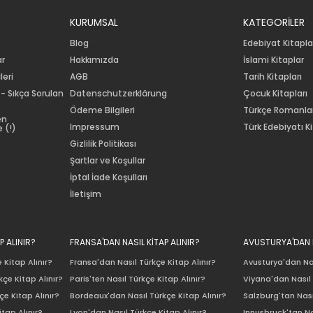
KURUMSAL
KATEGORİLER
Blog
Edebiyat Kitapla
ar
Hakkımızda
İslami Kitaplar
leri
AGB
Tarih Kitapları
 - Sıkça Sorulan
Datenschutzerklärung
Çocuk Kitapları
Ödeme Bilgileri
Türkçe Romanla
en
Impressum
Türk Edebiyatı Ki
 (!)
Gizlilik Politikası
Şartlar ve Koşullar
İptal İade Koşulları
İletişim
P ALINIR?
FRANSA'DAN NASIL KİTAP ALINIR?
AVUSTURYA'DAN N
 Kitap Alınır?
Fransa'dan Nasıl Türkçe Kitap Alınır?
Avusturya'dan Nas
çe Kitap Alınır?
Paris'ten Nasıl Türkçe Kitap Alınır?
Viyana'dan Nasıl 
e Kitap Alınır?
Bordeaux'dan Nasıl Türkçe Kitap Alınır?
Salzburg'tan Nası
itap Alınır?
Lyon'dan Nasıl Türkçe Kitap Alınır?
Innusbruck'tan Na