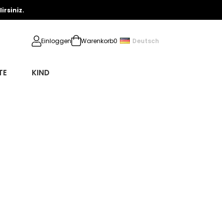
rsiniz.
Deutsch
Einloggen
Warenkorb
0
TE
KIND