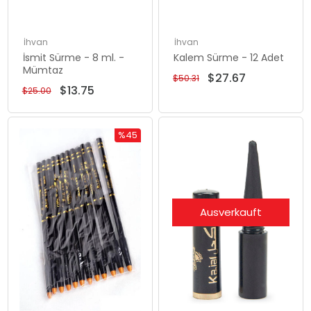
İhvan
İhvan
İsmit Sürme - 8 ml. -
Kalem Sürme - 12 Adet
Mümtaz
$27.67
$50.31
$13.75
$25.00
%45
Rabatt
%45Rabatt
Ausverkauft