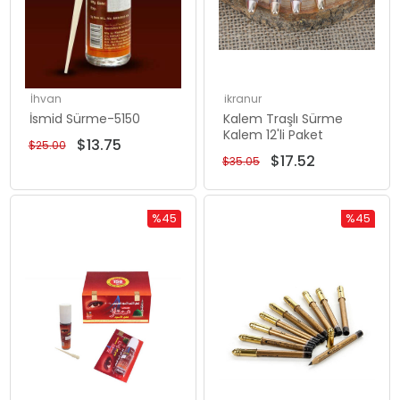
İhvan
ikranur
İsmid Sürme-5150
Kalem Traşlı Sürme
Kalem 12'li Paket
$13.75
$25.00
$17.52
$35.05
%45
%45
Rabatt
Rabatt
%45Rabatt
%45Rabat