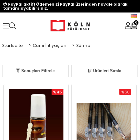
💳 PayPal aktif! Ödemenizi PayPal üzerinden havale olarak
tamamlayabilirsiniz.
0
Startseite
>
Cami İhtiyaçları
>
Sürme
Sonuçları Filtrele
Ürünleri Sırala
%45
%50
Rabatt
Rabatt
%45Rabatt
%50Rabat