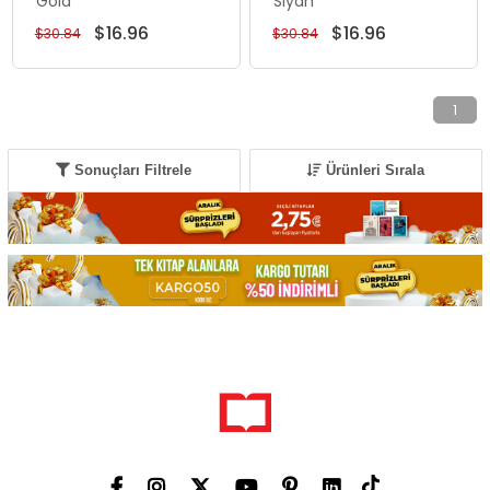
Gold
Siyah
$16.96
$16.96
$30.84
$30.84
1
Sonuçları Filtrele
Ürünleri Sırala