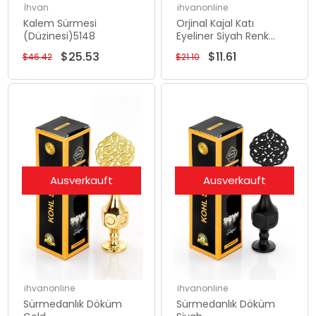
İhvan
ihvanonline
Kalem Sürmesi
Orjinal Kajal Katı
(Düzinesi)5148
Eyeliner Siyah Renk
Sürme
$25.53
$11.61
$46.42
$21.10
Ausverkauft
Ausverkauft
ihvanonline
ihvanonline
Sürmedanlık Döküm
Sürmedanlık Döküm