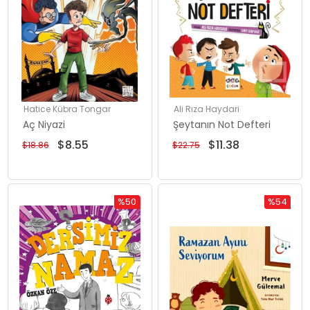
Hatice Kübra Tongar
Ali Rıza Haydari
Aç Niyazi
Şeytanın Not Defteri
$8.55
$11.38
$18.86
$22.75
%50
%54
Rabatt
Rabatt
%50Rabatt
%54Rabat