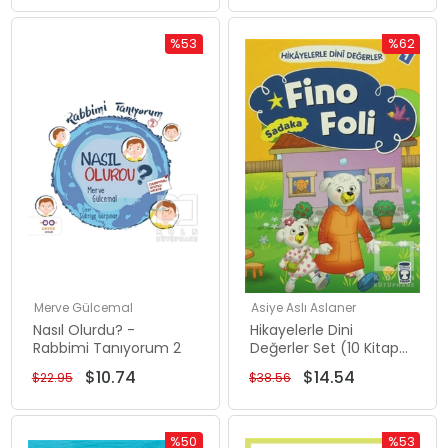
%53
%62
Rabatt
Rabatt
%53Rabatt
%62Rabat
Merve Gülcemal
Asiye Aslı Aslaner
Nasıl Olurdu? -
Hikayelerle Dini
Rabbimi Tanıyorum 2
Değerler Set (10 Kitap
Takım)
$10.74
$14.54
$22.95
$38.56
%50
%53