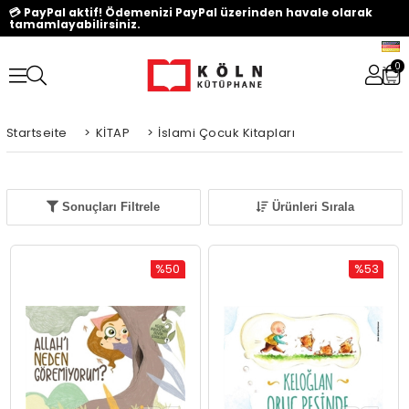
💳 PayPal aktif! Ödemenizi PayPal üzerinden havale olarak
tamamlayabilirsiniz.
0
Startseite
>
KİTAP
>
İslami Çocuk Kitapları
Sonuçları Filtrele
Ürünleri Sırala
%50
%53
Rabatt
Rabatt
%50Rabatt
%53Rabat