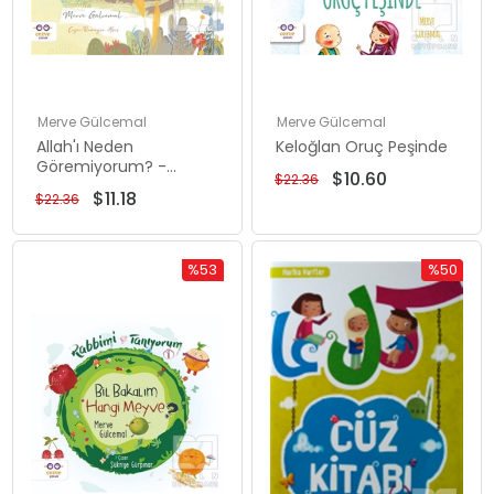
Merve Gülcemal
Merve Gülcemal
Allah'ı Neden
Keloğlan Oruç Peşinde
Göremiyorum? -
$10.60
$22.36
Küçük Merve'nin Büyük
$11.18
$22.36
Soruları 1
%53
%50
Rabatt
Rabatt
%53Rabatt
%50Rabat