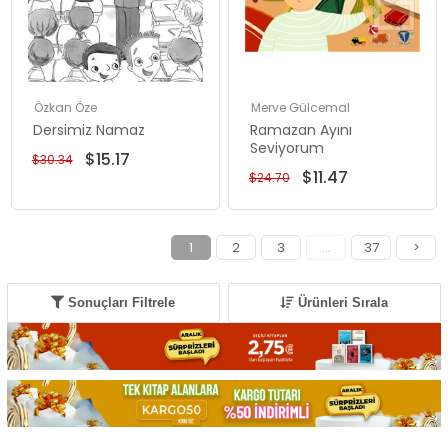
Özkan Öze
Merve Gülcemal
Dersimiz Namaz
Ramazan Ayını
Seviyorum
$15.17
$30.34
$11.47
$24.70
1
2
3
...
37
>
Sonuçları Filtrele
Ürünleri Sırala