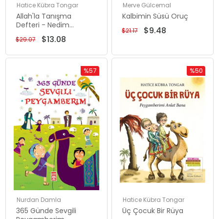
Hatice Kübra Tongar
Merve Gülcemal
Allah'la Tanışma
Kalbimin Süsü Oruç
Defteri - Nedim
$9.48
$21.17
Sorayımdedim 1
$13.08
$29.07
%57
%50
Rabatt
Rabatt
%57Rabatt
%50Rabat
Nurdan Damla
Hatice Kübra Tongar
365 Günde Sevgili
Üç Çocuk Bir Rüya