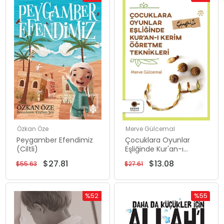
Rabatt
Rabatt
%50Rabatt
%53Rabat
Özkan Öze
Merve Gülcemal
Peygamber Efendimiz
Çocuklara Oyunlar
(Ciltli)
Eşliğinde Kur'an-ı
Kerim Öğretme
$27.81
$13.08
$55.63
$27.61
Teknikleri
%52
%55
Rabatt
Rabatt
%52Rabatt
%55Rabat