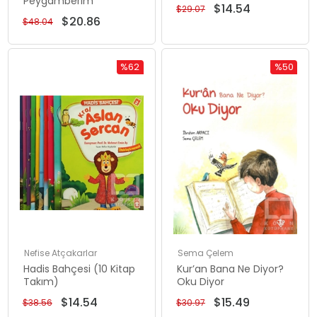
Peygamberim
$14.54
$29.07
$20.86
$48.04
%62
%50
Rabatt
Rabatt
%62Rabatt
%50Rabat
Nefise Atçakarlar
Sema Çelem
Hadis Bahçesi (10 Kitap
Kur’an Bana Ne Diyor?
Takım)
Oku Diyor
$14.54
$15.49
$38.56
$30.97