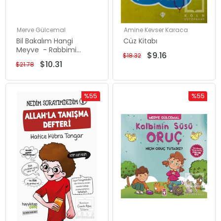
Merve Gülcemal
Amine Kevser Karaca
Bil Bakalım Hangi
Cüz Kitabı
Meyve - Rabbimi
$9.16
$18.32
Tanıyorum 1
$10.31
$21.78
%55
%55
Rabatt
Rabatt
%55Rabatt
%55Rabat