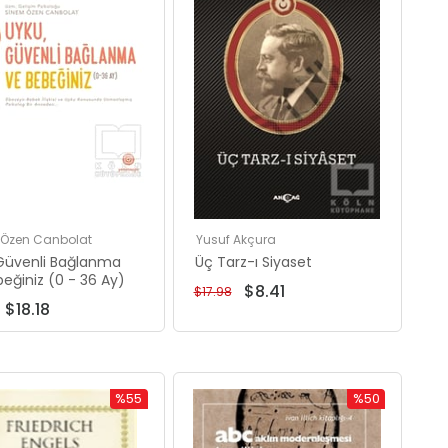
 Özen Canbolat
Yusuf Akçura
Güvenli Bağlanma
Üç Tarz-ı Siyaset
eğiniz (0 - 36 Ay)
$8.41
$17.98
$18.18
%55
%50
İndirim
İndirim
%55İndirim
%50İndirim