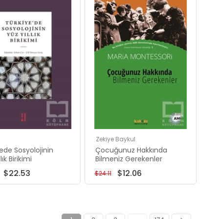
İndirim
İndirim
%54İndirim
%50İndirim
Zekiye Baykul
ede Sosyolojinin
Çocuğunuz Hakkında
lık Birikimi
Bilmeniz Gerekenler
$22.53
$12.06
$24.11