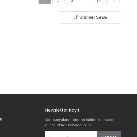
1
2
3
...
174
>
Ürünleri Sırala
Newsletter Kayıt
rı
Kampanyalarımızdan ve indirimlerimizden
güncel olarak haberdar olun.