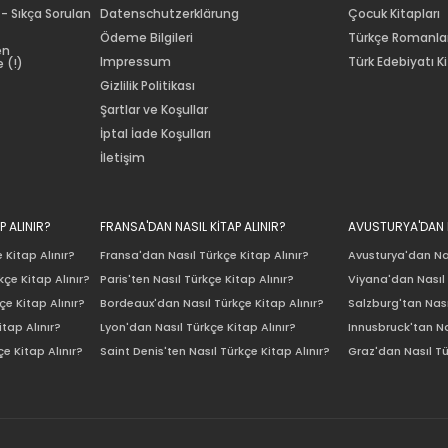
 - Sıkça Sorulan
Datenschutzerklärung
Çocuk Kitapları
Ödeme Bilgileri
Türkçe Romanla
en
Impressum
Türk Edebiyatı Ki
 (!)
Gizlilik Politikası
Şartlar ve Koşullar
İptal İade Koşulları
İletişim
P ALINIR?
FRANSA'DAN NASIL KİTAP ALINIR?
AVUSTURYA'DAN N
 Kitap Alınır?
Fransa'dan Nasıl Türkçe Kitap Alınır?
Avusturya'dan Nas
çe Kitap Alınır?
Paris'ten Nasıl Türkçe Kitap Alınır?
Viyana'dan Nasıl 
e Kitap Alınır?
Bordeaux'dan Nasıl Türkçe Kitap Alınır?
Salzburg'tan Nası
itap Alınır?
Lyon'dan Nasıl Türkçe Kitap Alınır?
Innusbruck'tan Na
e Kitap Alınır?
Saint Denis'ten Nasıl Türkçe Kitap Alınır?
Graz'dan Nasıl Tü