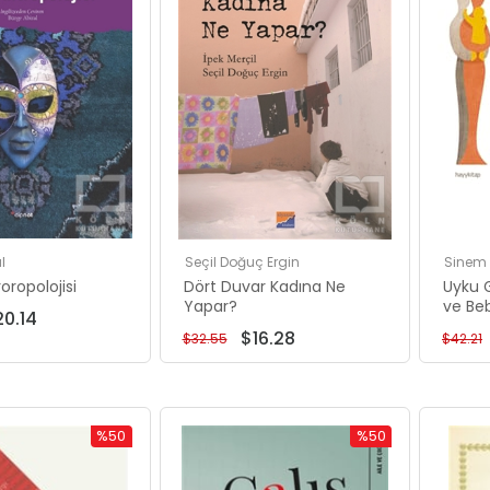
l
Seçil Doğuç Ergin
Sinem
oropolojisi
Dört Duvar Kadına Ne
Uyku 
Yapar?
ve Beb
0.14
$16.28
$32.55
$42.21
%50
%50
İndirim
İndirim
%50İndirim
%50İndirim