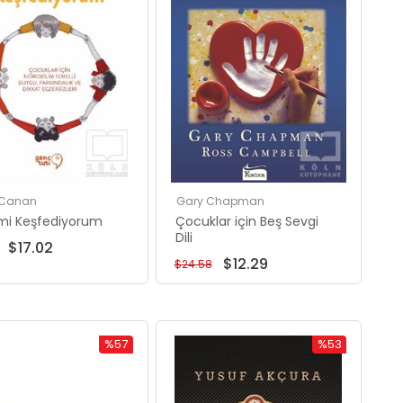
 Canan
Gary Chapman
mi Keşfediyorum
Çocuklar için Beş Sevgi
Dili
$17.02
$12.29
$24.58
%57
%53
İndirim
İndirim
%57İndirim
%53İndirim