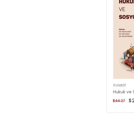
Kolektif
Hukuk ve S
$
$44.27