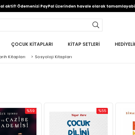
Pal aktif! Ödemenizi PayPal üzerinden havale olarak tamamlayabili
ÇOCUK KİTAPLARI
KİTAP SETLERİ
HEDİYELİ
rih Kitapları
>
Sosyoloji Kitapları
%59
%55
İndirim
İndirim
%59İndirim
%55İndirim