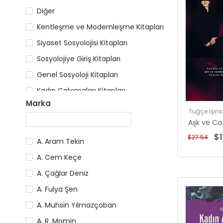
Diğer
Kentleşme ve Modernleşme Kitapları
Siyaset Sosyolojisi Kitapları
Sosyolojiye Giriş Kitapları
Genel Sosyoloji Kitapları
Kadın Çalışmaları Kitapları
Marka
Tuğçe Işın
Aşk ve Ca
$1
$27.54
A. Aram Tekin
A. Cem Keçe
A. Çağlar Deniz
A. Fulya Şen
A. Muhsin Yılmazçoban
A. R. Momin