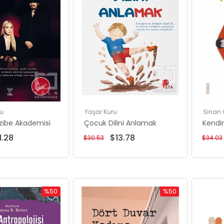
su
Yaşar Kuru
Sinan
zibe Akademisi
Çocuk Dilini Anlamak
Kendi
1.28
$13.78
$30.53
$34.03
%50
%50
İndirim
İndirim
%50İndirim
%50İndirim