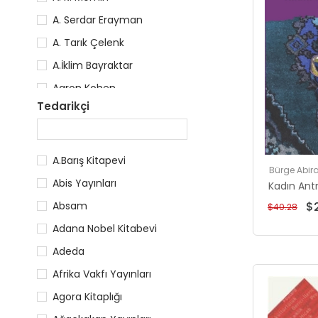
A. Serdar Erayman
A. Tarık Çelenk
A.İklim Bayraktar
Aaron Kohen
Tedarikçi
Abdulkadir Güzel
Abdullah Aysu
Abdullah Çağıl
A.Barış Kitapevi
Bürge Abira
Abdullah Dinçkol
Abis Yayınları
Kadın Antr
Abdullah Karatay
$2
Absam
$40.28
Adana Nobel Kitabevi
Adeda
Afrika Vakfı Yayınları
Agora Kitaplığı