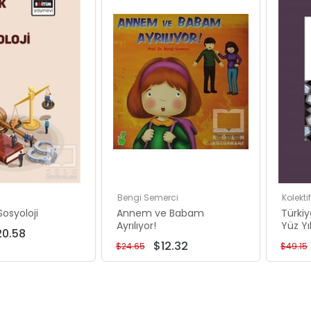
İndirim
İndirim
%54İndirim
%50İndirim
Bengi Semerci
Kolektif
osyoloji
Annem ve Babam
Türkiy
Ayrılıyor!
Yüz Yıl
20.58
$12.32
$24.65
$49.15