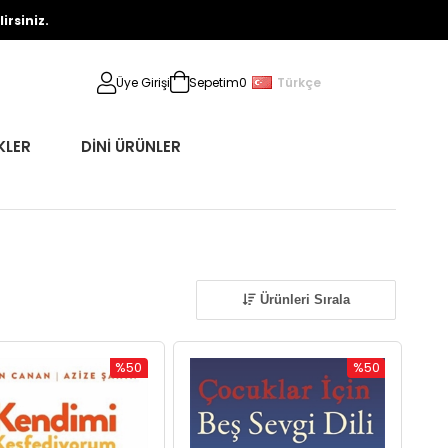
rsiniz.
Türkçe
Üye Girişi
Sepetim
0
KLER
DİNİ ÜRÜNLER
Ürünleri Sırala
%50
%50
İndirim
İndirim
%50İndirim
%50İndirim