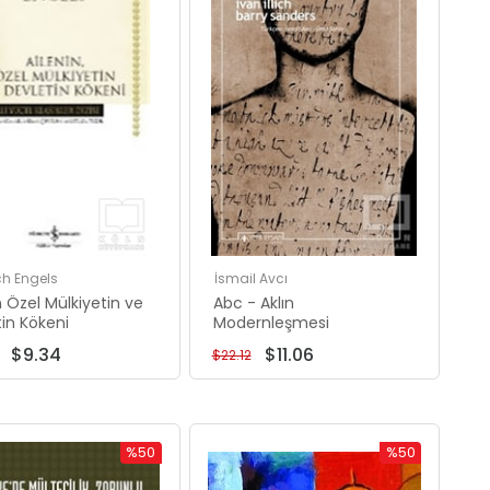
ch Engels
İsmail Avcı
n Özel Mülkiyetin ve
Abc - Aklın
in Kökeni
Modernleşmesi
$9.34
$11.06
$22.12
%50
%50
İndirim
İndirim