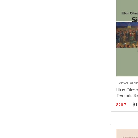
Kemal At
Ulus Olma
Temeli: Siv
$1
$26.74