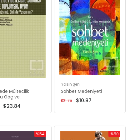
%50İndirim
%50İndirim
Yasin Şen
ede Mültecilik
Sohbet Medeniyeti
lu Göç ve
$10.87
$21.75
msal Uyum - Geri
$23.84
 mü Birlikte Yaşam
%54
%50