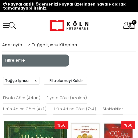
💳 PayPal aktif! Ödemenizi PayPal üzerinden havale olarak
tamamlayabilirsiniz.
0
Anasayfa
>
Tuğçe Işınsu Kitapları
Filtreleme
Tuğçe Işınsu
Filtrelemeyi Kaldır
Fiyata Göre (Artan)
Fiyata Göre (Azalan)
Ürün Adına Göre (A>Z)
Ürün Adına Göre (Z<A)
Stoktakiler
%56
%60
İndirim
İndirim