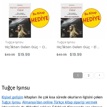
Tuğçe Işınsu
Tuğçe Işınsu
Hiç'likten Gelen Güç - Ol Der ve Olur Seti - 2 Kitap Takım - Hediye: Baştan Çıkarmanın Gücü
Hiç'likten Gelen Güç - El Vedud Seti - 2 Kitap Takım - Hediye: Baştan Çıkarmanın Gücü
$19.99
$19.99
$49.95
$49.95
1
2
>
Tuğçe Işınsu
Kişisel gelişim
 kitapları ile çok kısa sürede okurların ilgisini çeken 
Tuğçe Işınsu
, 
Almanya’dan online Türkçe kitap siparişi vermek