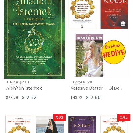
%56İndirim
%60İndi
Tuğçe Işınsu
Tuğçe Işınsu
Allah'tan İstemek
Veresiye Defteri - Ol Der ve Olur Seti - 2 Kitap Takım - Hediye: Muhabbet Duaları
$12.52
$17.50
$28.78
$43.72
%62
%62
İndirim
İndirim
%62İndirim
%62İndi