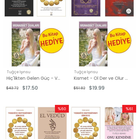
Tuğçe Işınsu
Tuğçe Işınsu
Hiç'likten Gelen Güç - Veresiye Defteri Seti - 2 Kitap Takım - Hediye: Muhabbet Duaları
Kısmet - Ol Der ve Olur Seti - 2 Kitap Takım - Hediye: Muhabbet Duaları
$17.50
$19.99
$43.72
$51.82
%60
%61
İndirim
İndirim
%60İndirim
%61İndir