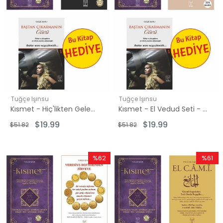
Tuğçe Işınsu
Tuğçe Işınsu
Kısmet - Hiç'likten Gelen Güç Seti - 2 Kitap Takım - Hediye: Baştan Çıkarmanın Gücü
Kısmet - El Vedud Seti - 2 Kitap Takım - Hediye: Baştan Çıkarmanın Gücü
$19.99
$19.99
$51.82
$51.82
%62
%61
İndirim
İndirim
%62İndirim
%61İndir