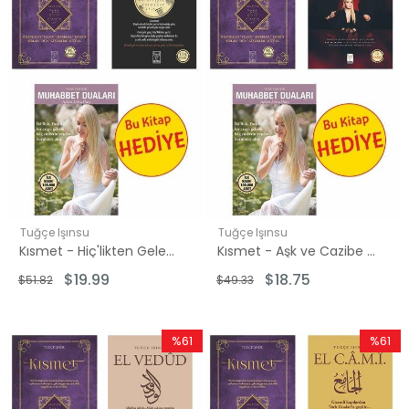
Tuğçe Işınsu
Tuğçe Işınsu
Kısmet - Hiç'likten Gelen Güç Seti - 2 Kitap Takım - Hediye: Muhabbet Duaları
Kısmet - Aşk ve Cazibe Akademisi Seti - 2 Kitap Takım - Hediye: Muhabbet Duaları
$19.99
$18.75
$51.82
$49.33
%61
%61
İndirim
İndirim
%61İndirim
%61İndir