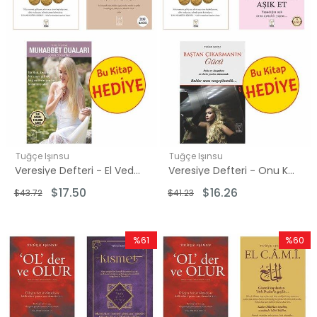
Tuğçe Işınsu
Tuğçe Işınsu
Veresiye Defteri - El Vedud Seti - 2 Kitap Takım - Hediye: Muhabbet Duaları
Veresiye Defteri - Onu Kendine Aşık Et Seti - 2 Kitap Takım - Hediye: Baştan Çıkarmanın Gücü
$17.50
$16.26
$43.72
$41.23
%61
%60
İndirim
İndirim
%61İndirim
%60İndi