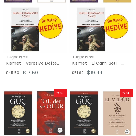
Tuğçe Işınsu
Tuğçe Işınsu
Kısmet - Veresiye Defteri Seti - 2 Kitap Takım - Hediye: Baştan Çıkarmanın Gücü
Kısmet - El Cami Seti - 2 Kitap Takım - Hediye: Baştan Çıkarmanın Gücü
$17.50
$19.99
$45.59
$51.82
%60
%60
İndirim
İndirim
%60İndirim
%60İndi