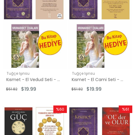
Tuğçe Işınsu
Tuğçe Işınsu
Kısmet - El Vedud Seti - 2 Kitap Takım - Hediye: Muhabbet Duaları
Kısmet - El Cami Seti - 2 Kitap Takım - Hediye: Muhabbet Duaları
$19.99
$19.99
$51.82
$51.82
%60
%61
İndirim
İndirim
%60İndirim
%61İndir