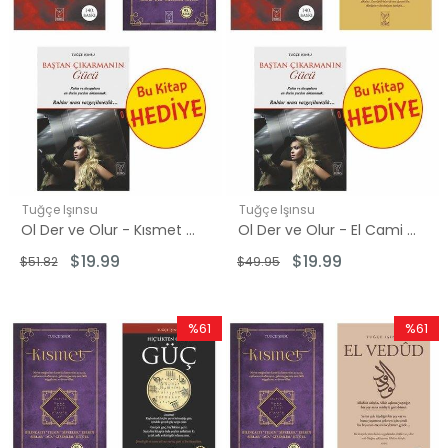
Tuğçe Işınsu
Tuğçe Işınsu
Ol Der ve Olur - Kısmet Seti - 2 Kitap Takım - Hediye: Baştan Çıkarmanın Gücü
Ol Der ve Olur - El Cami Seti - 2 Kitap Takım - Hediye: Baştan Çıkarmanın Gücü
$19.99
$19.99
$51.82
$49.95
%61
%61
İndirim
İndirim
%61İndirim
%61İndir