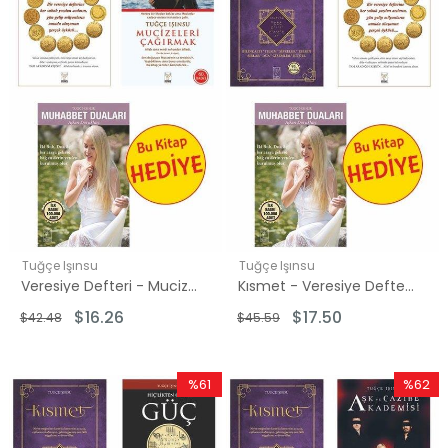
Tuğçe Işınsu
Tuğçe Işınsu
Veresiye Defteri - Mucizeleri Çağırmak Seti - 2 Kitap Takım - Hediye: Muhabbet Duaları
Kısmet - Veresiye Defteri Seti - 2 Kitap Takım - Hediye: Muhabbet Duaları
$16.26
$17.50
$42.48
$45.59
%61
%62
İndirim
İndirim
%61İndirim
%62İndi