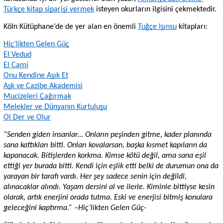
Türkçe kitap siparişi vermek
 isteyen okurların ilgisini çekmektedir. 
Köln Kütüphane’de de yer alan en önemli 
Tuğçe Işınsu
 kitapları:
Hiç’likten Gelen Güç
El Vedud
El Cami
Onu Kendine Aşık Et
Aşk ve Cazibe Akademisi
Mucizeleri Çağırmak
Melekler ve Dünyanın Kurtuluşu
Ol Der ve Olur
“Senden giden insanlar… Onların peşinden gitme, kader planında 
sana kattıkları bitti. Onları kovalarsan, başka kısmet kapıların da 
kapanacak. Bitişlerden korkma. Kimse kötü değil, ama sana eşil 
ettiği yer burada bitti. Kendi için eşlik etti belki de durumun ona da 
yarayan bir tarafı vardı. Her şey sadece senin için değildi, 
alınacaklar alındı. Yaşam dersini al ve ilerle. Kiminle bittiyse kesin 
olarak, artık enerjini orada tutma. Eski ve enerjisi bitmiş konulara 
geleceğini kaptırma.” –Hiç’likten Gelen Güç-