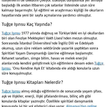
isteyenlerin de dikkatini çekiyor. Edebiyat dünyasında yer almaya 
başladığı ilk andan itibaren çok satanlar listesinde uzun süre 
kalmayı başarmıştır. İyi eğitimi ve araştırmacı kişiliği ile okurların 
hayatlarında yeni bir sayfa açmalarına yardımcı olmuştur. 
Tuğçe Işınsu Kaç Yaşında?
Tuğçe Işınsu
 1977 yılında doğmuş ve Türkiye’deki en iyi okullardan 
biri olan Fevziye Mektepleri Vakfı Lisesi’nden mezun olmuştur. 
Sonrasında İstanbul Üniversitesi’nde İngiliz Dili ve Edebiyatı 
okumuş, uzun süre reklam sektöründe yazarlık yaptıktan sonra 
Spiritüel Yaşam Danışmanlığı üzerine eğilmeye başlamıştır. 
Kehanet sanatları, simge bilim, havas ve melek enerjisi 
alanlarında kendini geliştirmek için eğitimlere devam eden 
Tuğçe 
Işınsu
, ‘Onu Kendine Aşık Et’ kitabında ele aldığı konularla uzun 
süre konuşulmuştur. 
Tuğçe Işınsu Kitapları Nelerdir?
Tuğçe Işınsu
 almış olduğu eğitimlerin de sonucunda yaşam şifası, 
aşk ve ilişkiler, enerji, ilişki şifalandırılması, bilinç altı gibi 
konularda kitaplar yazmıştır. Özellikle spiritüel danışmanlık 
konusunda iyi bir yol gösterici olan yazar, 
Almanya’dan online 