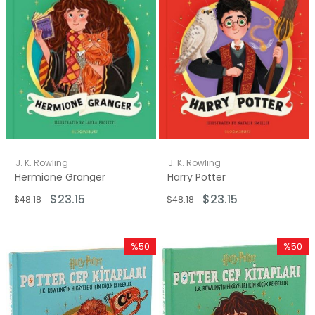
J. K. Rowling
J. K. Rowling
Hermione Granger
Harry Potter
$23.15
$23.15
$48.18
$48.18
%50
%50
İndirim
İndirim
%50İndirim
%50İndi