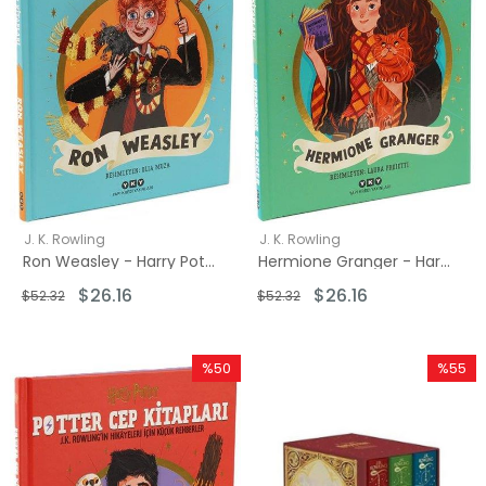
J. K. Rowling
J. K. Rowling
Ron Weasley - Harry Potter Cep Kitapları
Hermione Granger - Harry Potter Cep Kitapları
$26.16
$26.16
$52.32
$52.32
%50
%55
İndirim
İndirim
%50İndirim
%55İndi