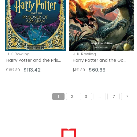
J. K. Rowling
J. K. Rowling
Harry Potter and the Prisoner of Azkaban: MinaLima Edition
Harry Potter and the Goblet of Fire
$113.42
$60.69
$162.39
$121.39
1
2
3
...
7
>