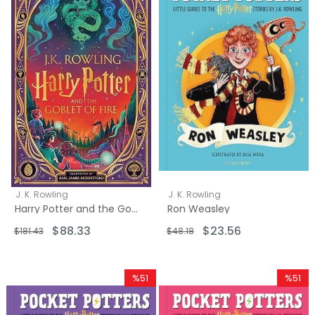
%51İndirim
%51İndir
J. K. Rowling
J. K. Rowling
Harry Potter and the Goblet of Fire (Interactive Illustrated Edition)
Ron Weasley
$88.33
$23.56
$181.43
$48.18
%51
%51
İndirim
İndirim
%51İndirim
%51İndir