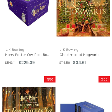
J. K. Rowling
J. K. Rowling
Harry Potter Owl Post Box Set
Christmas at Hogwarts
$225.39
$34.61
$543.11
$114.50
%50
%50
İndirim
İndirim
%50İndirim
%50İndi