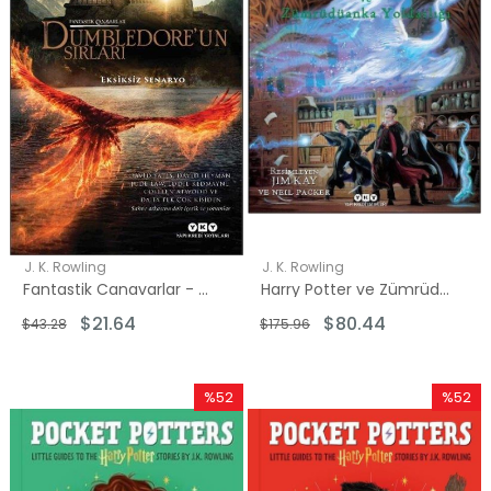
J. K. Rowling
J. K. Rowling
Fantastik Canavarlar - Dumbledore'un Sırları (Eksiksiz Senaryo)
Harry Potter ve Zümrüdüanka Yoldaşlığı 5 - Resimli Özel Baskı
$21.64
$80.44
$43.28
$175.96
%52
%52
İndirim
İndirim
%52İndirim
%52İndi