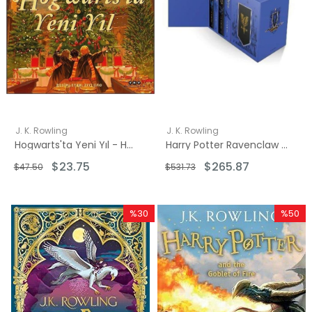
J. K. Rowling
J. K. Rowling
Hogwarts'ta Yeni Yıl - Harry Potter ve Felsefe Taşı'ndan
Harry Potter Ravenclaw House Editions Hardback Box Set: J.K. Rowling - Hardback Box Set
$23.75
$265.87
$47.50
$531.73
%30
%50
İndirim
İndirim
%30İndirim
%50İndi