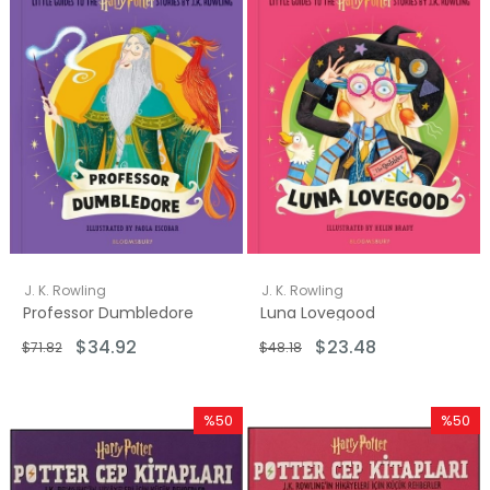
J. K. Rowling
J. K. Rowling
Professor Dumbledore
Luna Lovegood
$34.92
$23.48
$71.82
$48.18
%50
%50
İndirim
İndirim
%50İndirim
%50İndi