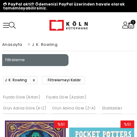
💳 PayPal aktif! Ödemenizi PayPal üzerinden havale olarak
tamamlayabilirsiniz.
0
Anasayfa
>
J. K. Rowling
Filtreleme
J. K. Rowling
Filtrelemeyi Kaldır
Fiyata Göre (Artan)
Fiyata Göre (Azalan)
Ürün Adına Göre (A>Z)
Ürün Adına Göre (Z<A)
Stoktakiler
%51
%51
İndirim
İndirim