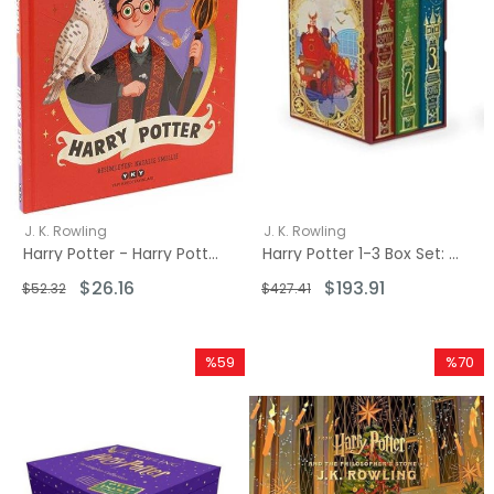
J. K. Rowling
J. K. Rowling
Harry Potter - Harry Potter Cep Kitapları
Harry Potter 1-3 Box Set: MinaLima Edition
$26.16
$193.91
$52.32
$427.41
%59
%70
İndirim
İndirim
%59İndirim
%70İndi