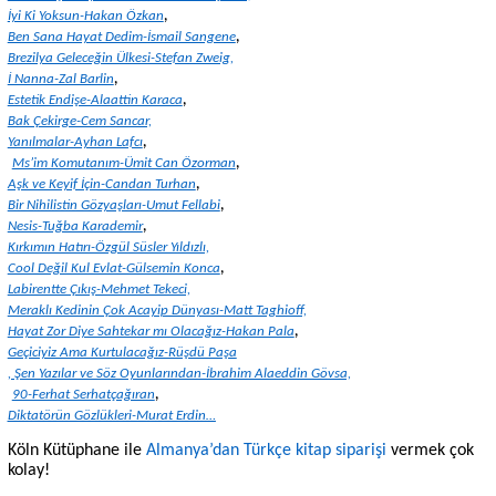
,
İyi Ki Yoksun-Hakan Özkan
,
Ben Sana Hayat Dedim-İsmail Sangene
Brezilya Geleceğin Ülkesi-Stefan Zweig,
,
İ Nanna-Zal Barlin
,
Estetik Endişe-Alaattin Karaca
Bak Çekirge-Cem Sancar,
,
Yanılmalar-Ayhan Lafcı
,
Ms’im Komutanım-Ümit Can Özorman
,
Aşk ve Keyif İçin-Candan Turhan
,
Bir Nihilistin Gözyaşları-Umut Fellabi
,
Nesis-Tuğba Karademir
Kırkımın Hatırı-Özgül Süsler Yıldızlı,
,
Cool Değil Kul Evlat-Gülsemin Konca
Labirentte Çıkış-Mehmet Tekeci,
Meraklı Kedinin Çok Acayip Dünyası-Matt Taghioff,
,
Hayat Zor Diye Sahtekar mı Olacağız-Hakan Pala
Geçiciyiz Ama Kurtulacağız-Rüşdü Paşa
, Şen Yazılar ve Söz Oyunlarından-İbrahim Alaeddin Gövsa,
,
90-Ferhat Serhatçağıran
Diktatörün Gözlükleri-Murat Erdin…
Köln Kütüphane ile
Almanya’dan Türkçe kitap siparişi
vermek çok
kolay!