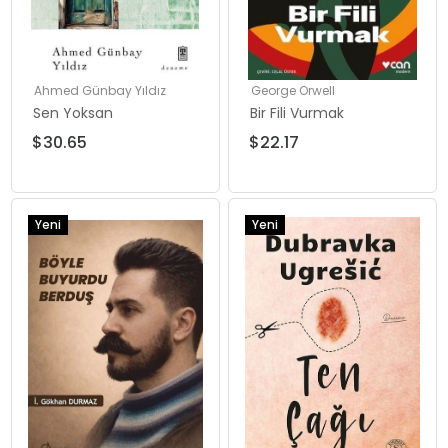
Ahmed Günbay Yıldız
George Orwell
Sen Yoksan
Bir Fili Vurmak
$30.65
$22.17
Yeni
Yeni
Ürün
Ürün