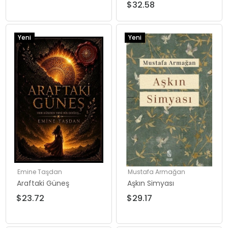
$32.58
Yeni
Yeni
Ürün
Ürün
Emine Taşdan
Mustafa Armağan
Araftaki Güneş
Aşkın Simyası
$23.72
$29.17