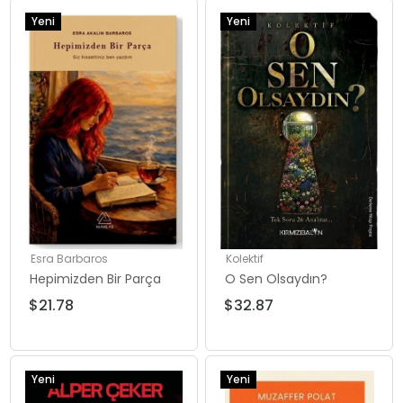
Yeni
Yeni
Ürün
Ürün
Esra Barbaros
Kolektif
Hepimizden Bir Parça
O Sen Olsaydın?
$21.78
$32.87
Yeni
Yeni
Ürün
Ürün