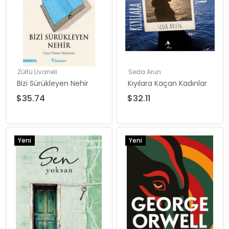
Zülfü Livaneli
Seda Arun
Bizi Sürükleyen Nehir
Kıyılara Kaçan Kadınlar
$35.74
$32.11
Yeni
Yeni
Ürün
Ürün