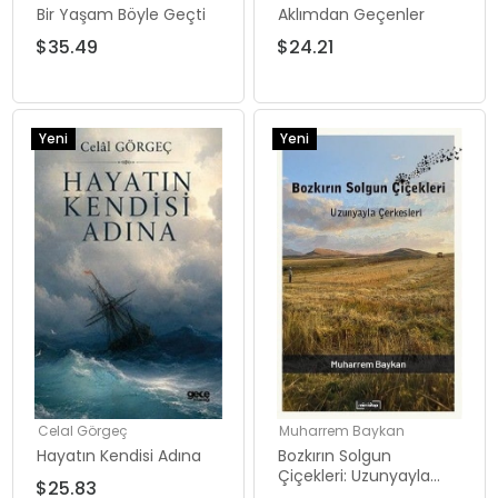
Bir Yaşam Böyle Geçti
Aklımdan Geçenler
$35.49
$24.21
Yeni
Yeni
Ürün
Ürün
Celal Görgeç
Muharrem Baykan
Hayatın Kendisi Adına
Bozkırın Solgun
Çiçekleri: Uzunyayla
$25.83
Çerkesleri