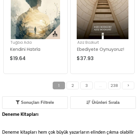
Tuğba Ada
Aziz Bozkurt
Kendini Hatırla
Ebediyete Oynuyoruz!
$19.64
$37.93
1
2
3
...
238
>
Sonuçları Filtrele
Ürünleri Sırala
Deneme Kitapları
Deneme kitapları hem çok büyük yazarların elinden çıkma olabilir