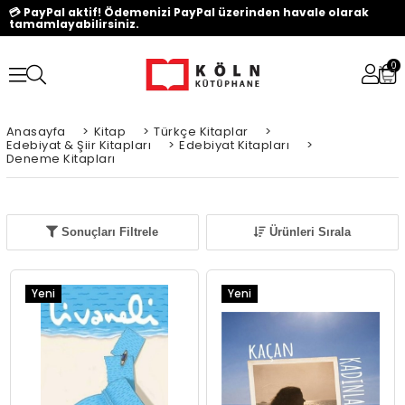
💳 PayPal aktif! Ödemenizi PayPal üzerinden havale olarak
tamamlayabilirsiniz.
0
Anasayfa
>
Kitap
>
Türkçe Kitaplar
>
Edebiyat & Şiir Kitapları
>
Edebiyat Kitapları
>
Deneme Kitapları
Sonuçları Filtrele
Ürünleri Sırala
Yeni
Yeni
Ürün
Ürün