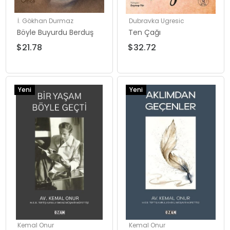
İ. Gökhan Durmaz
Dubravka Ugresic
Böyle Buyurdu Berduş
Ten Çağı
$21.78
$32.72
Yeni
Yeni
Ürün
Ürün
Kemal Onur
Kemal Onur