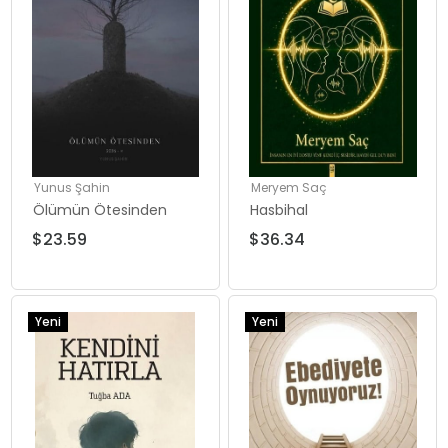
Yunus Şahin
Meryem Saç
Ölümün Ötesinden
Hasbihal
$23.59
$36.34
Yeni
Yeni
Ürün
Ürün