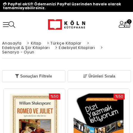
💳 PayPal aktif! Ödemenizi PayPal üzerinden havale olarak
tamamlayabilirsiniz.
0
Anasayfa
>
Kitap
>
Türkçe Kitaplar
>
Edebiyat & Şiir Kitapları
>
Edebiyat Kitapları
>
Senaryo - Oyun
Sonuçları Filtrele
Ürünleri Sırala
%50
%50
İndirim
İndirim
%50İndirim
%50İndiri