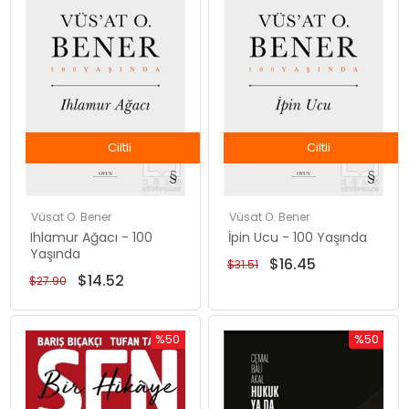
%48İndirim
%48İndiri
Ciltli
Ciltli
Vüsat O. Bener
Vüsat O. Bener
Ihlamur Ağacı - 100
İpin Ucu - 100 Yaşında
Yaşında
$16.45
$31.51
$14.52
$27.90
%50
%50
İndirim
İndirim
%50İndirim
%50İndiri