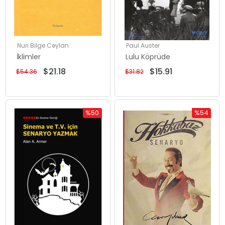
Nuri Bilge Ceylan
Paul Auster
İklimler
Lulu Köprüde
$21.18
$15.91
$54.36
$31.82
%50
%54
İndirim
İndirim
%50İndirim
%54İndiri