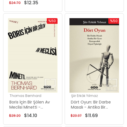
$12.35
$24.70
%50
%50
İndirim
İndirim
%50İndirim
%50İndiri
Thomas Bernhard
Şiir Erkök Yılmaz
Boris İçin Bir Şölen Av
Dört Oyun: Bir Darbe
Meclisi Minetti -
Masalı - Antika Bir
Oyunlar 1 - Sanatçının
Oyun - Komşuculuk -
$14.10
$11.69
$28.20
$23.37
Yaşlı Bir Adam Olarak
Hayat Öpücüğü
Portresi