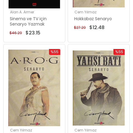
Alan A. Armer
Cem Yılmaz
Sinema ve TV için
Hokkabaz Senaryo
Senaryo Yazmak
$12.48
$27.20
$23.15
$46.29
%55
%55
İndirim
İndirim
%55İndirim
%55İndiri
Cem Yılmaz
Cem Yılmaz