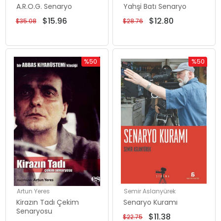
A.R.O.G. Senaryo
Yahşi Batı Senaryo
$15.96
$12.80
$35.08
$28.76
%50
%50
İndirim
İndirim
%50İndirim
%50İndiri
Artun Yeres
Semir Aslanyürek
Kirazın Tadı Çekim
Senaryo Kuramı
Senaryosu
$11.38
$22.75