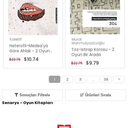
Kolektif
Murat
Mahmutyazıcıoğlu
Heterofil-Medea'ya
Toz-Istırap Korosu - 2
Göre Ahlak - 2 Oyun
Oyun Bir Arada
Bir Arada
$10.74
$22.75
$9.79
$22.75
1
2
3
...
38
>
Sonuçları Filtrele
Ürünleri Sırala
Senaryo - Oyun Kitapları