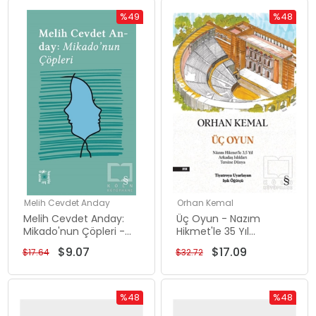
%49
%48
İndirim
İndirim
%49İndirim
%48İndiri
Melih Cevdet Anday
Orhan Kemal
Melih Cevdet Anday:
Üç Oyun - Nazım
Mikado'nun Çöpleri -
Hikmet'le 35 Yıl
Everest Açıkhava 3
Arkadaş Islıkları Tersine
$9.07
$17.09
$17.64
$32.72
Dünya
%48
%48
İndirim
İndirim