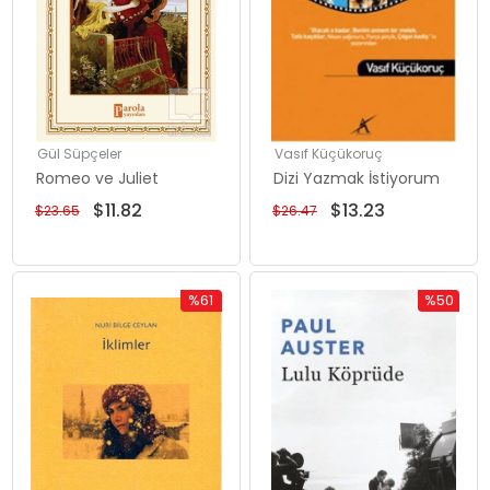
Gül Süpçeler
Vasıf Küçükoruç
Romeo ve Juliet
Dizi Yazmak İstiyorum
$11.82
$13.23
$23.65
$26.47
%61
%50
İndirim
İndirim
%61İndirim
%50İndiri