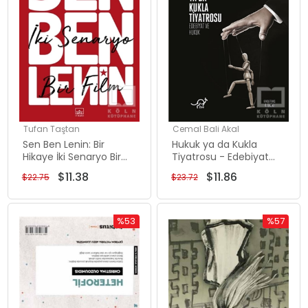
Tufan Taştan
Cemal Bali Akal
Sen Ben Lenin: Bir
Hukuk ya da Kukla
Hikaye İki Senaryo Bir
Tiyatrosu - Edebiyat
Film
ve Hukuk
$11.38
$11.86
$22.75
$23.72
%53
%57
İndirim
İndirim
%53İndirim
%57İndiri