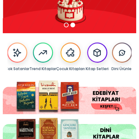
lar
Çok Satanlar
Trend Kitaplar
Çocuk Kitapları
Kitap Setleri
Dini Ürünler
Di