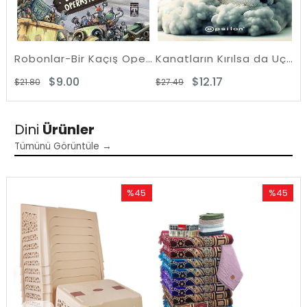
Bu Vücut Benim! Ben Ne Dersem O Olur!
Robonlar-Bir Kaçış Operasyonu
Kanatların Kırılsa da Uçmaya Devam Et
$9.00
$12.17
$21.80
$27.49
$1
Dini
Ürünler
Tümünü Görüntüle →
%45
%45
Rabatt
Rabatt
%45Rabatt
%45Rabat