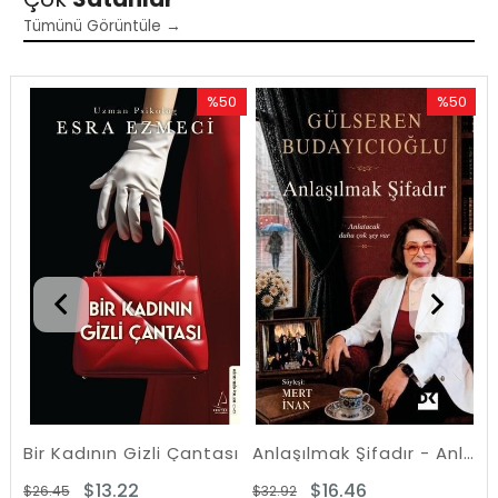
Tümünü Görüntüle →
0
%50
%50
att
Rabatt
Rabatt
Rabatt
%50Rabatt
%50Rabat
Bir Kadının Gizli Çantası
Anlaşılmak Şifadır - Anlatacak Daha Çok Şey Var
K
$13.22
$16.46
$26.45
$32.92
$2