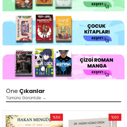
Öne
Çıkanlar
Tümünü Görüntüle →
%50
%50
Rabatt
Rabatt