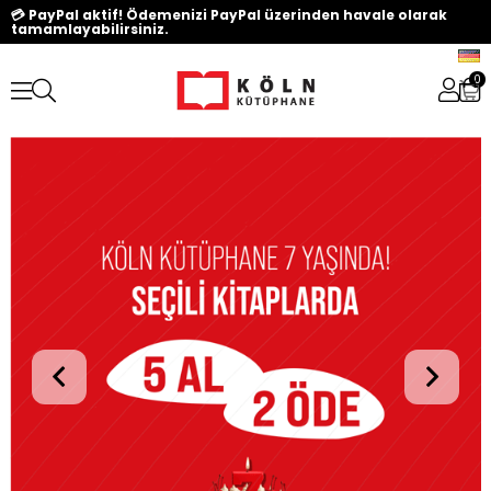
💳 PayPal aktif! Ödemenizi PayPal üzerinden havale olarak
tamamlayabilirsiniz.
0