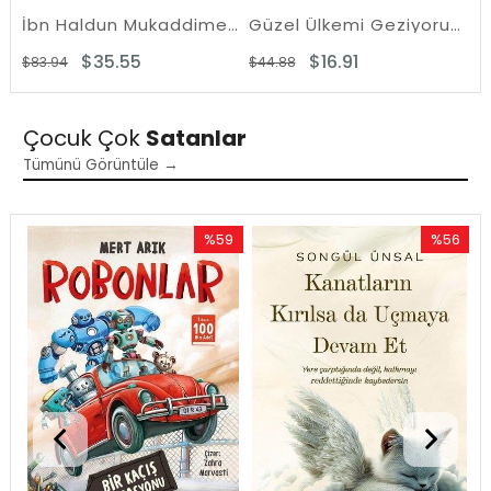
İbn Haldun Mukaddime Seti - 2 Kitap Takım - Kutulu
Güzel Ülkemi Geziyorum (10 Kitap Takım)
$35.55
$16.91
$83.94
$44.88
$1
Çocuk Çok
Satanlar
Tümünü Görüntüle →
0
%59
%56
att
Rabatt
Rabatt
Rabatt
%59Rabatt
%56Rabat