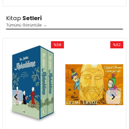
Kitap
Setleri
Tümünü Görüntüle →
%58
%62
Rabatt
Rabatt
%58Rabatt
%62Rabat