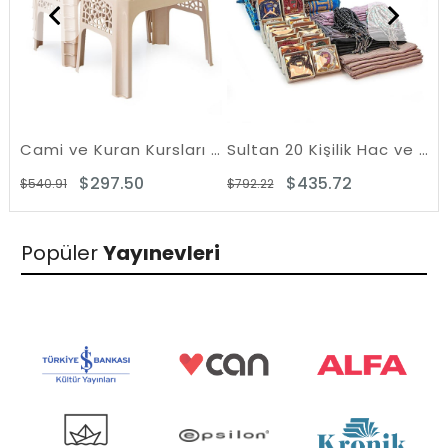
Cami ve Kuran Kursları için Plastik Rahle Masası 12 Adet
Sultan 20 Kişilik Hac ve Umre Hediyelik Dodya Kadife Seccade Seti
$297.50
$435.72
$540.91
$792.22
$1
Popüler
Yayınevleri