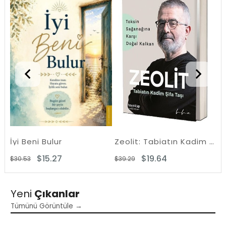
%50Rabatt
%50Rabat
İyi Beni Bulur
Zeolit: Tabiatın Kadim Şifa Taşı - Toksin Sağanağına Karşı Doğal Kalkan
Iş
$15.27
$19.64
$30.53
$39.29
$2
Yeni
Çıkanlar
Tümünü Görüntüle →