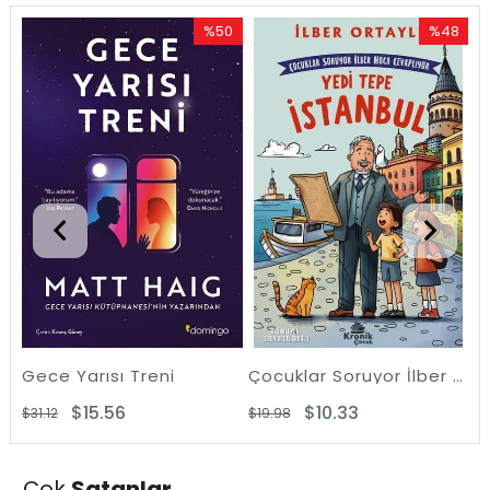
%50
%48
Rabatt
Rabatt
%50Rabatt
%48Rabat
Gece Yarısı Treni
Çocuklar Soruyor İlber Hoca Cevaplıyor: Yedi Tepe İstanbul
$15.56
$10.33
$31.12
$19.98
$3
Çok
Satanlar