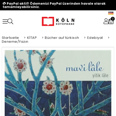
💳 PayPal aktif! Ödemenizi PayPal üzerinden havale olarak
tamamlayabilirsiniz.
0
Startseite
>
KİTAP
>
Bücher auf türkisch
>
Edebiyat
>
Deneme/Yazın