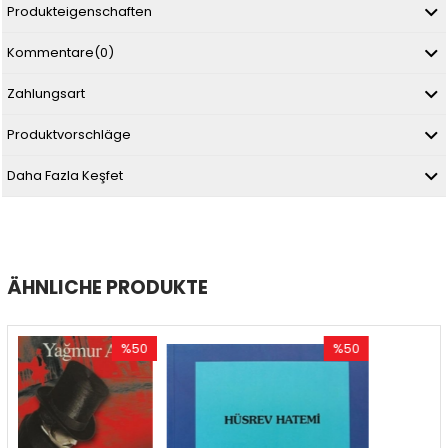
Produkteigenschaften
Kommentare
(0)
Zahlungsart
Produktvorschläge
Daha Fazla Keşfet
ÄHNLICHE PRODUKTE
%50
%50
%
Rabatt
Rabatt
Ra
%50Rabatt
%50Rabatt
%5