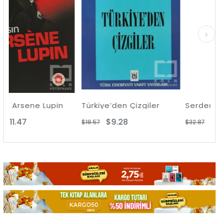
pin
Türkiye’den Çizgiler
Serden Geçti 2
$9.28
$16.43
$18.57
$32.87