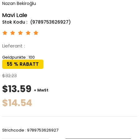
Nazan Bekiroğlu
Mavi Lale
(9789753626927)
Lieferant
:
Geldpunkte
:
100
55
%
RABATT
$32.23
$13.59
+ MwSt
$14.54
Strichcode
:
9789753626927