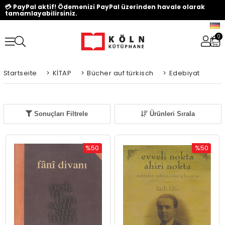
💳 PayPal aktif! Ödemenizi PayPal üzerinden havale olarak
tamamlayabilirsiniz.
0
Startseite
>
KİTAP
>
Bücher auf türkisch
>
Edebiyat
Sonuçları Filtrele
Ürünleri Sırala
%50
%50
Rabatt
Rabatt
%50Rabatt
%50Rabat