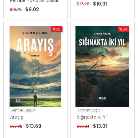
Pembe Yüzlü Bir Masal
$10.91
$25.28
$9.02
$16.79
%60
%64
Rabatt
Rabatt
%60Rabatt
%64Rabat
Sencer Olgun
Ahmet Koçak
Arayış
Sığınakta İki Yıl
$13.69
$13.01
$33.82
$36.24