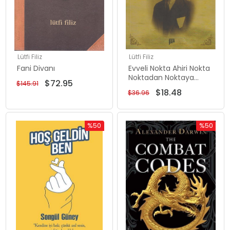
Lütfi Filiz
Lütfi Filiz
Fani Divanı
Evveli Nokta Ahiri Nokta
Noktadan Noktaya
$72.95
$145.91
Ömr ü Hayatım
$18.48
$36.96
%50
%50
Rabatt
Rabatt
%50Rabatt
%50Rabat