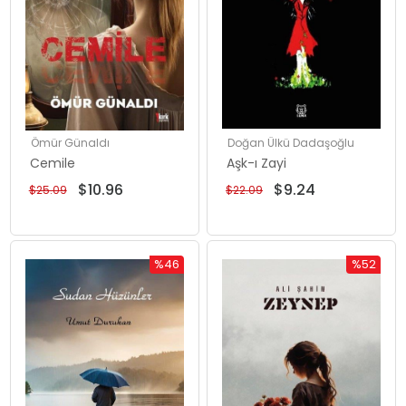
Ömür Günaldı
Doğan Ülkü Dadaşoğlu
Cemile
Aşk-ı Zayi
$10.96
$9.24
$25.09
$22.09
%46
%52
Rabatt
Rabatt
%46Rabatt
%52Rabat