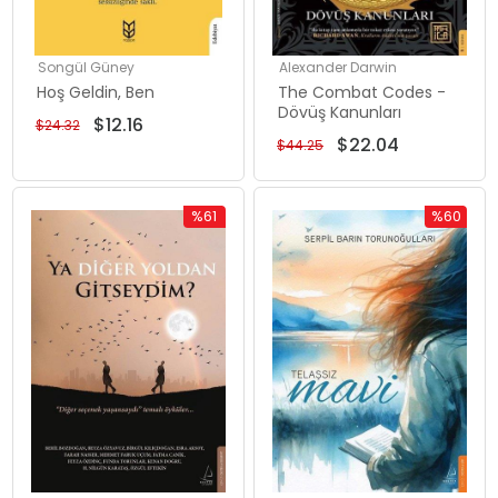
Songül Güney
Alexander Darwin
Hoş Geldin, Ben
The Combat Codes -
Dövüş Kanunları
$12.16
$24.32
$22.04
$44.25
%61
%60
Rabatt
Rabatt
%61Rabatt
%60Rabat