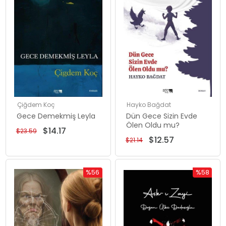
Çiğdem Koç
Hayko Bağdat
Gece Demekmiş Leyla
Dün Gece Sizin Evde
Ölen Oldu mu?
$14.17
$23.59
$12.57
$21.14
%56
%58
Rabatt
Rabatt
%56Rabatt
%58Rabat