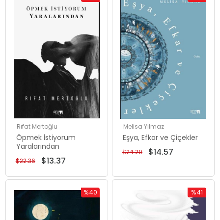
Rabatt
Rabatt
%40Rabatt
%40Rabat
Rıfat Mertoğlu
Melisa Yılmaz
Öpmek İstiyorum
Eşya, Efkar ve Çiçekler
Yaralarından
$14.57
$24.20
$13.37
$22.36
%40
%41
Rabatt
Rabatt
%40Rabatt
%41Rabat