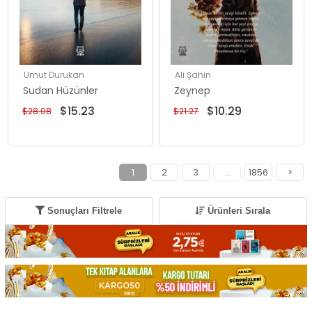
Umut Durukan
Ali Şahin
Sudan Hüzünler
Zeynep
$15.23
$10.29
$28.08
$21.27
1
2
3
...
1856
>
Sonuçları Filtrele
Ürünleri Sırala