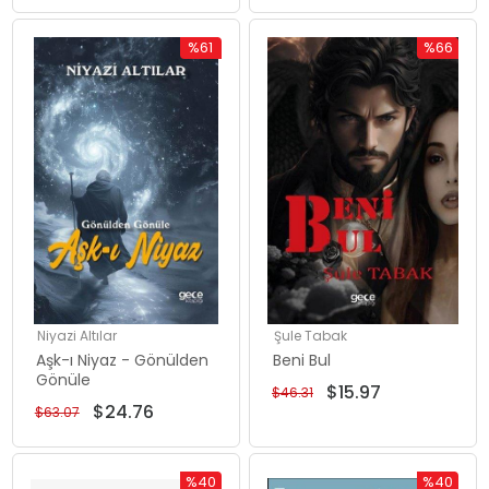
%61
%66
Rabatt
Rabatt
%61Rabatt
%66Rabat
Niyazi Altılar
Şule Tabak
Aşk-ı Niyaz - Gönülden
Beni Bul
Gönüle
$15.97
$46.31
$24.76
$63.07
%40
%40