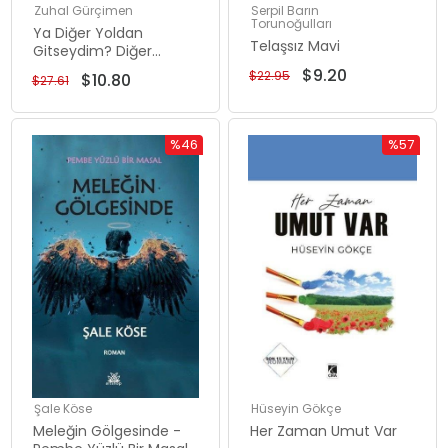
Zuhal Gürçimen
Serpil Barın
Torunoğulları
Ya Diğer Yoldan
Telaşsız Mavi
Gitseydim? Diğer
Seçenek Yaşansaydı
$9.20
$22.95
$10.80
$27.61
Temalı Öyküler
%46
%57
Rabatt
Rabatt
%46Rabatt
%57Rabat
Şale Köse
Hüseyin Gökçe
Meleğin Gölgesinde -
Her Zaman Umut Var