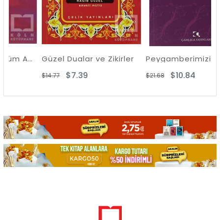
Kur’an’a Göre Zulüm Açısından Allah ve İnsan
Güzel Dualar ve Zikirler
Peygamberimizin Hanımı Ümmü Habibe ve Rivayet Ettiği Hadisler
$7.39
$10.84
$14.77
$21.68