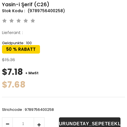
Yasin-i Şerif (C26)
(9789756400258)
Lieferant
:
Geldpunkte
:
100
50
%
RABATT
$15.36
$7.18
+ MwSt
$7.68
Strichcode
:
9789756400258