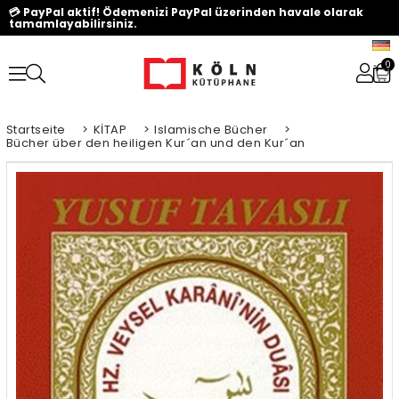
💳 PayPal aktif! Ödemenizi PayPal üzerinden havale olarak
tamamlayabilirsiniz.
0
Startseite
>
KİTAP
>
Islamische Bücher
>
Bücher über den heiligen Kur´an und den Kur´an