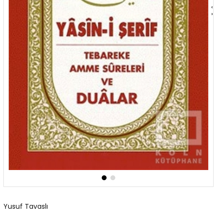
‹
›
Yusuf Tavaslı