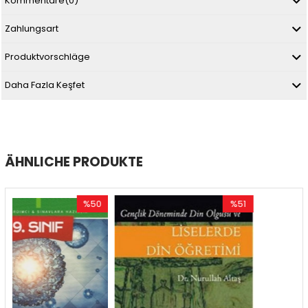
Kommentare
(0)
Zahlungsart
Produktvorschläge
Daha Fazla Keşfet
ÄHNLICHE PRODUKTE
%50
%51
Rabatt
Rabatt
R
%50Rabatt
%51Rabatt
%