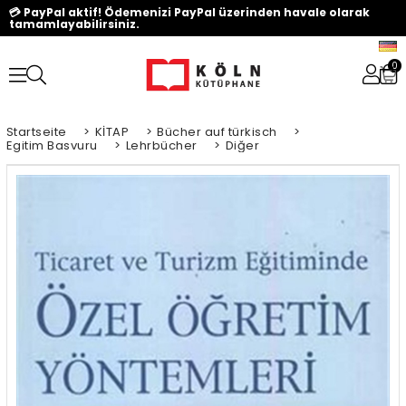
💳 PayPal aktif! Ödemenizi PayPal üzerinden havale olarak
tamamlayabilirsiniz.
0
Startseite
>
KİTAP
>
Bücher auf türkisch
>
Egitim Basvuru
>
Lehrbücher
>
Diğer