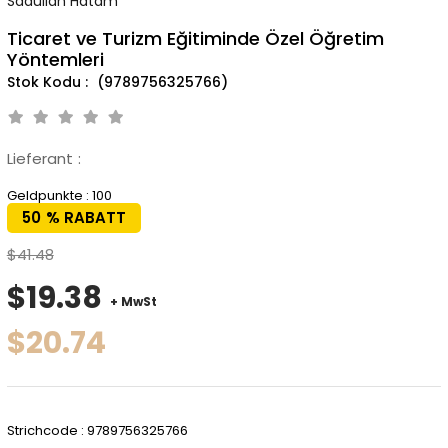
Sadullah Hatam
Ticaret ve Turizm Eğitiminde Özel Öğretim
Yöntemleri
(9789756325766)
Lieferant
:
Geldpunkte
:
100
50
%
RABATT
$41.48
$19.38
+ MwSt
$20.74
Strichcode
:
9789756325766