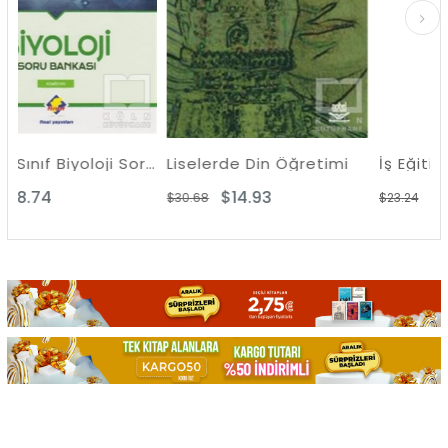
Final 9. Sınıf Biyoloji Soru Bankası
Liselerde Din Öğretimi
İş Eğitimi Uygulamal
$14.93
$11.36
$30.68
$23.24