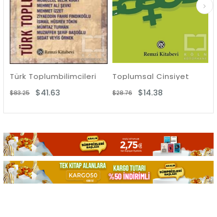
ürk Toplumbilimcileri
Toplumsal Cinsiyet
Mada
$41.63
$14.38
83.25
$28.76
$37.5