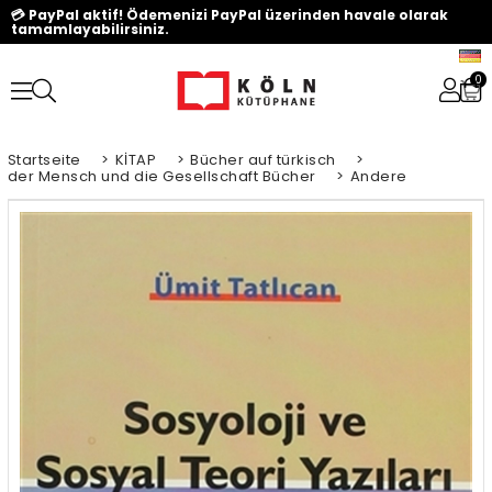
💳 PayPal aktif! Ödemenizi PayPal üzerinden havale olarak
tamamlayabilirsiniz.
0
Startseite
>
KİTAP
>
Bücher auf türkisch
>
der Mensch und die Gesellschaft Bücher
>
Andere