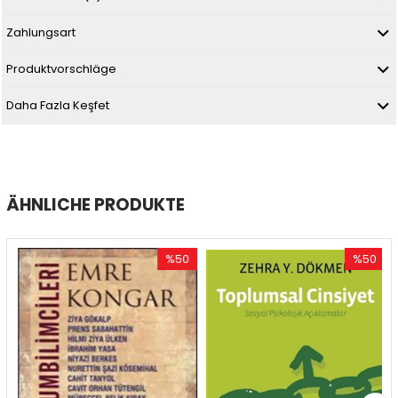
Zahlungsart
Produktvorschläge
Daha Fazla Keşfet
ÄHNLICHE PRODUKTE
%50
%50
Rabatt
Rabatt
t
%50Rabatt
%50Rabatt