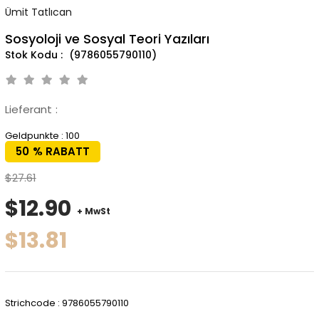
Ümit Tatlıcan
Sosyoloji ve Sosyal Teori Yazıları
(9786055790110)
Lieferant
:
Geldpunkte
:
100
50
%
RABATT
$27.61
$12.90
+ MwSt
$13.81
Strichcode
:
9786055790110