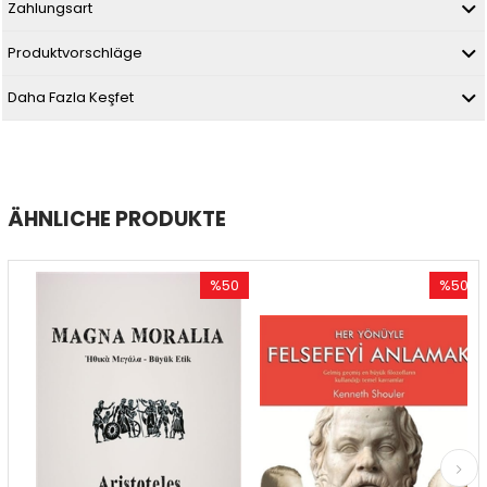
Zahlungsart
Produktvorschläge
Daha Fazla Keşfet
ÄHNLICHE PRODUKTE
%50
%50
tt
Rabatt
Rabatt
abatt
%50Rabatt
%50Raba