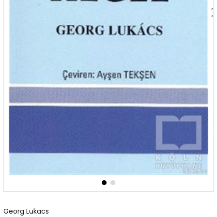
‹
›
Georg Lukacs