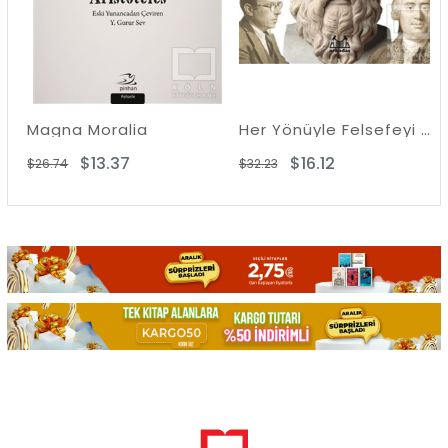
Magna Moralia
Her Yönüyle Felsefeyi Anlamak
$13.37
$16.12
$26.74
$32.23
$