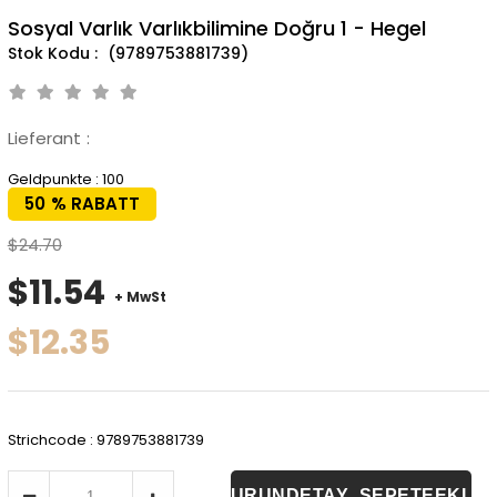
Sosyal Varlık Varlıkbilimine Doğru 1 - Hegel
(9789753881739)
Lieferant
:
Geldpunkte
:
100
50
%
RABATT
$24.70
$11.54
+ MwSt
$12.35
Strichcode
:
9789753881739