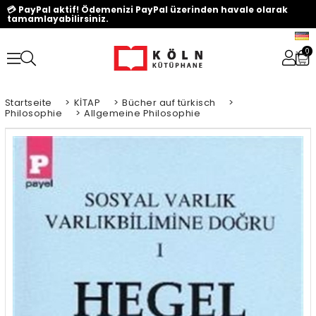
💳 PayPal aktif! Ödemenizi PayPal üzerinden havale olarak
tamamlayabilirsiniz.
0
Startseite
>
KİTAP
>
Bücher auf türkisch
>
Philosophie
>
Allgemeine Philosophie