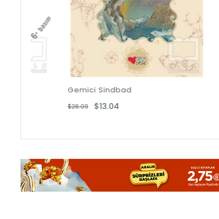
Gemici Sindbad
İstanbul
$13.04
$2
$26.09
$41.77