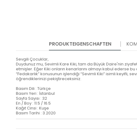
PRODUKTEIGENSCHAFTEN
KOM
Sevgili Çocuklar,
Duydunuz mu, Sevimli Kare Kiki, tam da Büyük Daire'nin ziyafe
etmişler. Eğer Kiki onların kenarlarını almayı kabul ederse bu
“Fedakarlık” konusunun işlendiği “Sevimli Kiki” isimli keyifli
öğrendiklerinizi pekiştireceksiniz.
Basım Dili : Türkçe
Basım Yeri : İstanbul
Sayfa Sayısı : 32
En / Boy : 11.5 / 16.5
Kağıt Cinsi : Kuşe
Basım Tarihi : 3.2020