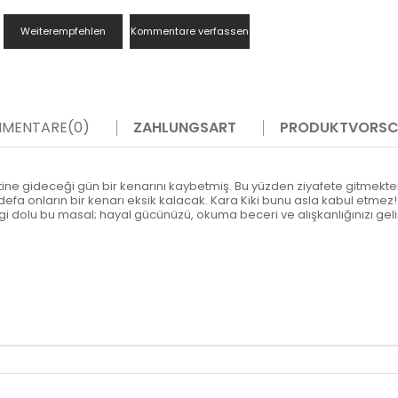
Weiterempfehlen
Kommentare verfassen
MENTARE
(0)
ZAHLUNGSART
PRODUKTVORSC
tine gideceği gün bir kenarını kaybetmiş. Bu yüzden ziyafete gitmekte
 defa onların bir kenarı eksik kalacak. Kara Kiki bunu asla kabul etme
, sevgi dolu bu masal; hayal gücünüzü, okuma beceri ve alışkanlığınızı