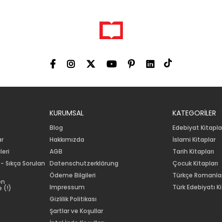
KURUMSAL
KATEGORİLER
Blog
Edebiyat Kitapla
ar
Hakkımızda
İslami Kitaplar
leri
AGB
Tarih Kitapları
 - Sıkça Sorulan
Datenschutzerklärung
Çocuk Kitapları
Ödeme Bilgileri
Türkçe Romanla
en
Impressum
Türk Edebiyatı Ki
 (!)
Gizlilik Politikası
Şartlar ve Koşullar