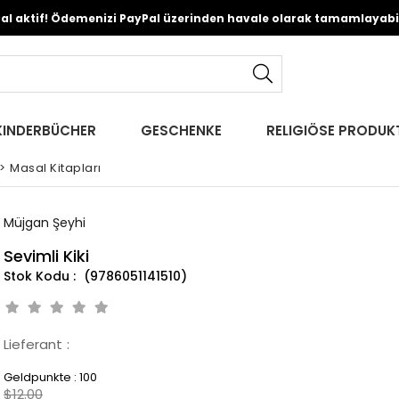
Pal aktif! Ödemenizi PayPal üzerinden havale olarak tamamlayabili
KINDERBÜCHER
GESCHENKE
RELIGIÖSE PRODUK
>
Masal Kitapları
Müjgan Şeyhi
Sevimli Kiki
(9786051141510)
Lieferant
:
Geldpunkte
:
100
$12.00