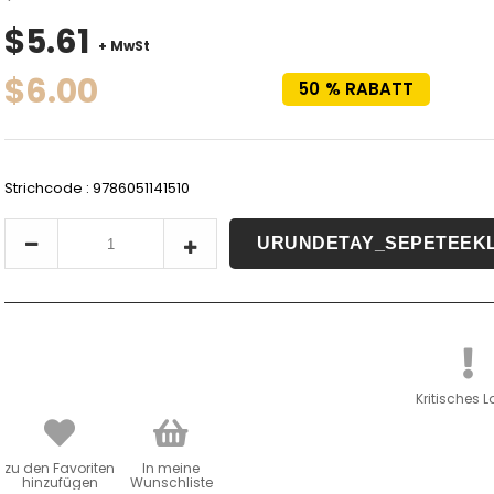
$5.61
+ MwSt
$6.00
50
%
RABATT
Strichcode
:
9786051141510
Kritisches L
zu den Favoriten
In meine
hinzufügen
Wunschliste