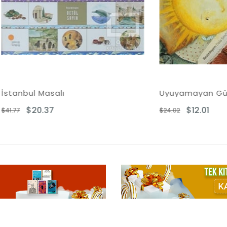
 Masalı
Uyuyamayan Güneşin Öy
0.37
$12.01
$24.02