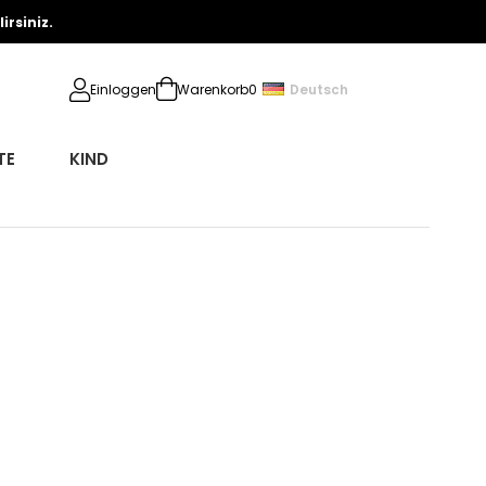
rsiniz.
Deutsch
Einloggen
Warenkorb
0
TE
KIND