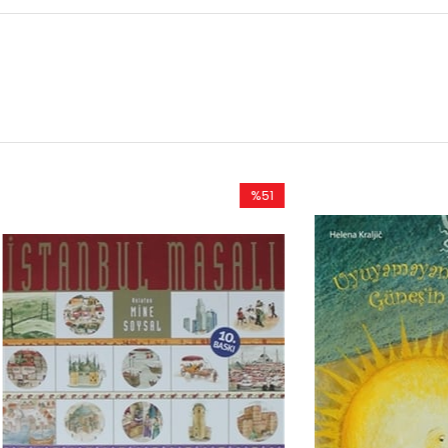
%51
Rabatt
%51Rabatt