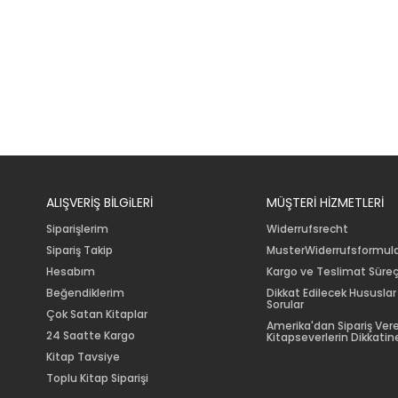
ALIŞVERİŞ BİLGiLERİ
MÜŞTERİ HİZMETLERİ
Siparişlerim
Widerrufsrecht
Sipariş Takip
MusterWiderrufsformul
Hesabım
Kargo ve Teslimat Süreç
Beğendiklerim
Dikkat Edilecek Hususlar
Sorular
Çok Satan Kitaplar
Amerika'dan Sipariş Ver
24 Saatte Kargo
Kitapseverlerin Dikkatine
Kitap Tavsiye
Toplu Kitap Siparişi