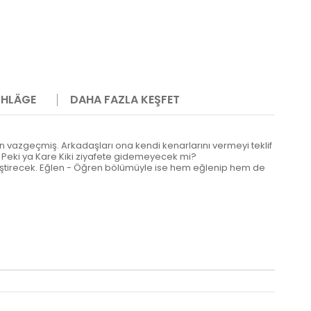
HLÄGE
DAHA FAZLA KEŞFET
n vazgeçmiş. Arkadaşları ona kendi kenarlarını vermeyi teklif
z! Peki ya Kare Kiki ziyafete gidemeyecek mi?
 geliştirecek. Eğlen - Öğren bölümüyle ise hem eğlenip hem de