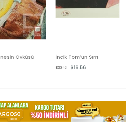
küsü
İncik Tom’un Sırrı
Sev
$16.56
$33.12
$16.9