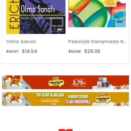
Olma Sanatı
Psikolojik Danışmada Gruplar
$14.54
$26.06
$29.07
$53.88
$