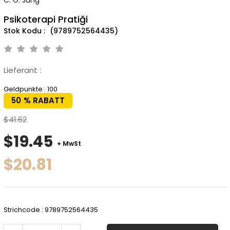
Psikoterapi Pratiği
(9789752564435)
Lieferant
:
Geldpunkte
:
100
50
%
RABATT
$41.62
$19.45
+ MwSt
$20.81
Strichcode
:
9789752564435