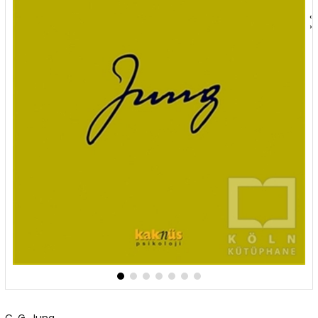
‹
›
C. G. Jung