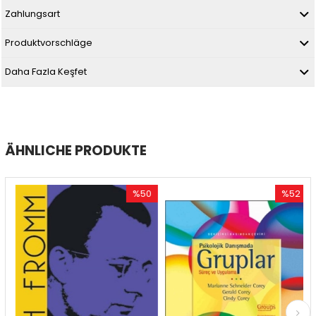
Zahlungsart
Produktvorschläge
Daha Fazla Keşfet
ÄHNLICHE PRODUKTE
%50
%52
t
Rabatt
Rabatt
batt
%50Rabatt
%52Rabat