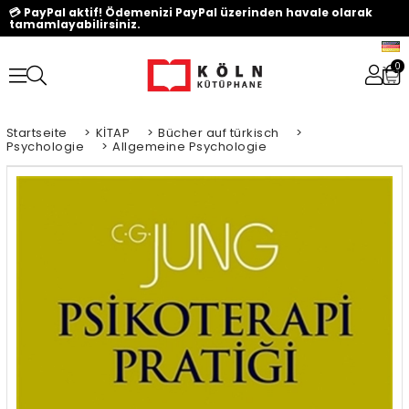
💳 PayPal aktif! Ödemenizi PayPal üzerinden havale olarak
tamamlayabilirsiniz.
0
Startseite
>
KİTAP
>
Bücher auf türkisch
>
Psychologie
>
Allgemeine Psychologie