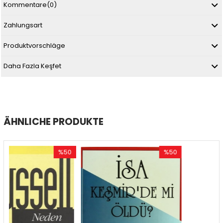
Kommentare
(0)
Zahlungsart
Produktvorschläge
Daha Fazla Keşfet
ÄHNLICHE PRODUKTE
%50
%50
Rabatt
Rabatt
R
%50Rabatt
%50Rabatt
%