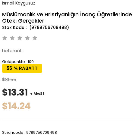
İsmail Kaygusuz
Müslümanlık ve Hristiyanlığın İnanç Öğretilerinde
Öteki Gerçekler
(9789756709498)
Lieferant
:
Geldpunkte
:
100
55
%
RABATT
$31.55
$13.31
+ MwSt
$14.24
Strichcode
:
9789756709498