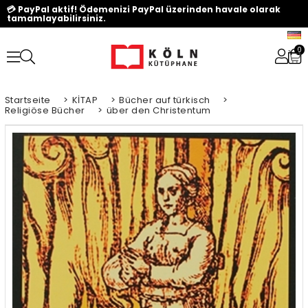
💳 PayPal aktif! Ödemenizi PayPal üzerinden havale olarak
tamamlayabilirsiniz.
0
Startseite
>
KİTAP
>
Bücher auf türkisch
>
Religiöse Bücher
>
über den Christentum