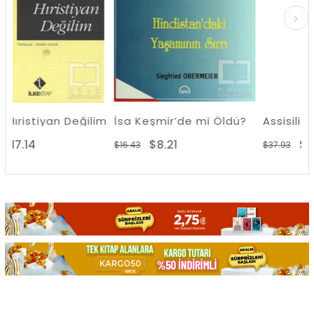
Değilim
İsa Keşmir’de mi Öldü?
$8.21
$16.94
$16.43
$37.93