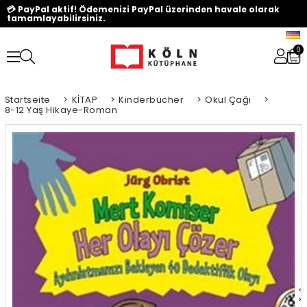
💳 PayPal aktif! Ödemenizi PayPal üzerinden havale olarak
tamamlayabilirsiniz.
0
Startseite
>
KİTAP
>
Kinderbücher
>
Okul Çağı
>
8-12 Yaş Hikaye-Roman
‹
›