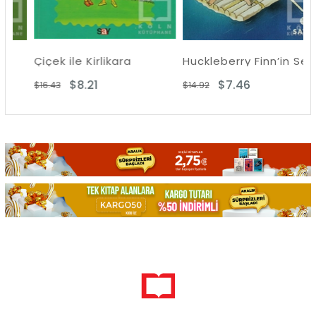
Çiçek ile Kirlikara
Huckleberry Finn’in Serüvenleri
$8.21
$7.46
$16.43
$14.92