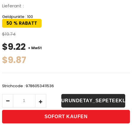
Lieferant
:
Geldpunkte
:
100
50
%
RABATT
$19.74
$9.22
+ MwSt
$9.87
Strichcode
:
9786053411536