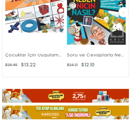
Çocuklar İçin Uygulamalarla 3 Boyutlu Tasarım
Soru ve Cevaplarla Neden Niçin Nasıl?
$13.22
$12.10
$
5
$24.21
$39.29