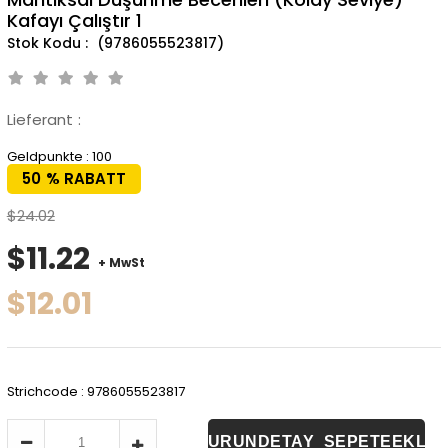
Kafayı Çalıştır 1
(9786055523817)
Lieferant
:
Geldpunkte
:
100
50
%
RABATT
$24.02
$11.22
+ MwSt
$12.01
Strichcode
:
9786055523817