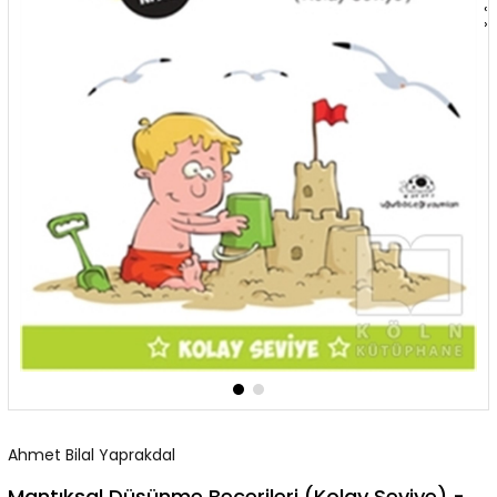
‹
›
Ahmet Bilal Yaprakdal
Mantıksal Düşünme Becerileri (Kolay Seviye) -