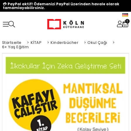
💳 PayPal aktif! Ödemenizi PayPal üzerinden havale olarak
tamamlayabilirsiniz.
0
Startseite
>
KİTAP
>
Kinderbücher
>
Okul Çağı
>
6+ Yaş Eğitim