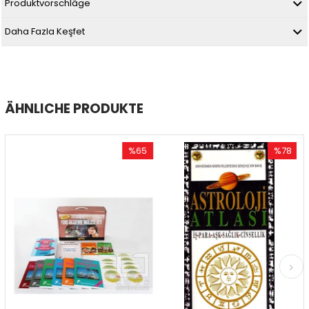
Produktvorschläge
Daha Fazla Keşfet
ÄHNLICHE PRODUKTE
%65
%78
Rabatt
Rabatt
tt
%65Rabatt
%78Rabatt