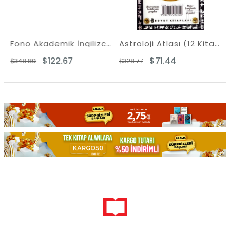
Fono Akademik İngilizce Seti
Astroloji Atlası (12 Kitap Takım)
$122.67
$71.44
$348.89
$328.77
$79