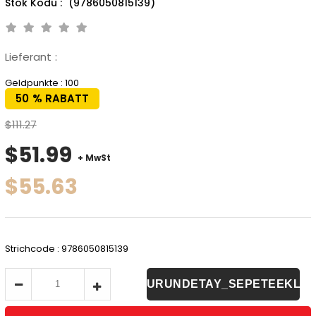
(9786050815139)
Lieferant
:
Geldpunkte
:
100
50
%
RABATT
$111.27
$51.99
+ MwSt
$55.63
Strichcode
:
9786050815139