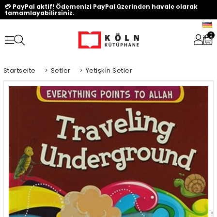
💳 PayPal aktif! Ödemenizi PayPal üzerinden havale olarak
tamamlayabilirsiniz.
0
Startseite
>
Setler
>
Yetişkin Setler
‹