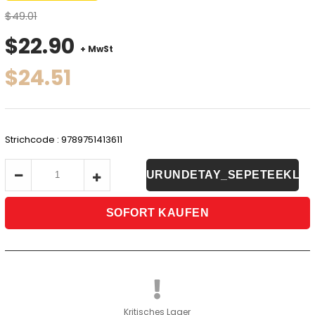
$49.01
$22.90
+ MwSt
$24.51
Strichcode
:
9789751413611
Kritisches Lager