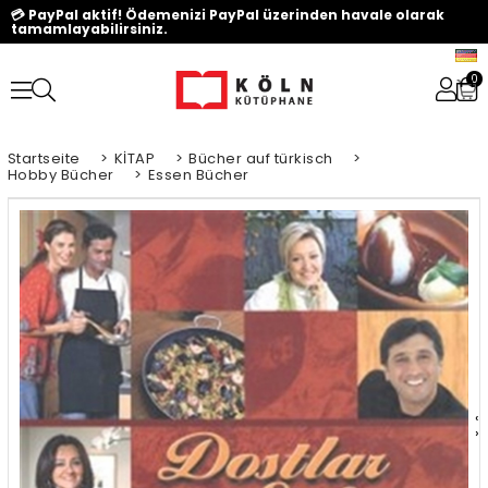
💳 PayPal aktif! Ödemenizi PayPal üzerinden havale olarak
tamamlayabilirsiniz.
0
Startseite
>
KİTAP
>
Bücher auf türkisch
>
Hobby Bücher
>
Essen Bücher
‹
›